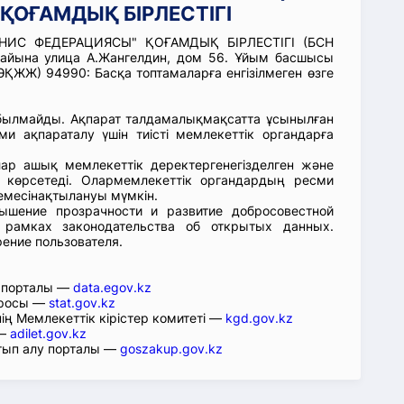
ҚОҒАМДЫҚ БІРЛЕСТІГІ
НИС ФЕДЕРАЦИЯСЫ" ҚОҒАМДЫҚ БІРЛЕСТІГІ (БСН
жайына улица А.Жангелдин, дом 56. Ұйым басшысы
ҚЖЖ) 94990: Басқа топтамаларға енгізілмеген өзге
абылмайды. Ақпарат талдамалықмақсатта ұсынылған
ми ақпараталу үшін тиісті мемлекеттік органдарға
лар ашық мемлекеттік деректергенегізделген және
 көрсетеді. Олармемлекеттік органдардың ресми
емесінақтылануы мүмкін.
ышение прозрачности и развитие добросовестной
 рамках законодательства об открытых данных.
рение пользователя.
р порталы —
data.egov.kz
юросы —
stat.gov.kz
ің Мемлекеттік кірістер комитеті —
kgd.gov.kz
 —
adilet.gov.kz
тып алу порталы —
goszakup.gov.kz