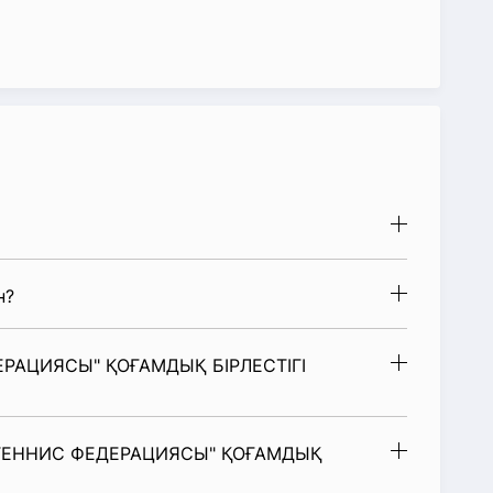
н?
РАЦИЯСЫ" ҚОҒАМДЫҚ БІРЛЕСТІГІ
Ң ТЕННИС ФЕДЕРАЦИЯСЫ" ҚОҒАМДЫҚ