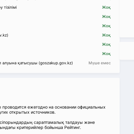
 тізілімі
Жоқ
Жоқ
Жоқ
v.kz)
Жоқ
Жоқ
Жоқ
 алуына қатысушы (goszakup.gov.kz)
Мүше емес
ы проводится ежегодно на основании официальных
угих открытых источников.
: Кәсіпорындардың сараптамалық талдауы және
сындағы критерийлер бойынша Рейтинг.