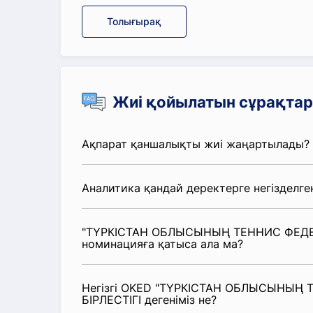
Толығырақ
Жиі қойылатын сұрақтар
Ақпарат қаншалықты жиі жаңартылады?
Аналитика қандай деректерге негізделге
"ТҮРКІСТАН ОБЛЫСЫНЫҢ ТЕННИС ФЕДЕ
номинацияға қатыса ала ма?
Негізгі OKED "ТҮРКІСТАН ОБЛЫСЫНЫ
БІРЛЕСТІГІ дегеніміз не?