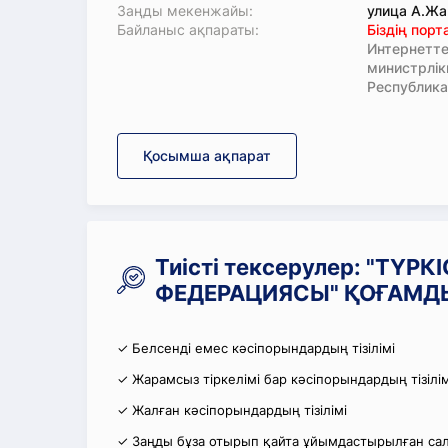
Заңды мекенжайы:
улица А.Жа
Байланыс ақпараты:
Біздің пор
Интернетте
министрлі
Республика
Қосымша ақпарат
Тиісті тексерулер: "ТҮ
ФЕДЕРАЦИЯСЫ" ҚОҒАМДЫҚ
✓ Белсенді емес кәсіпорындардың тізілімі
✓ Жарамсыз тіркелімі бар кәсіпорындардың тізілім
✓ Жалған кәсіпорындардың тізілімі
✓ Заңды бұза отырып қайта ұйымдастырылған салы