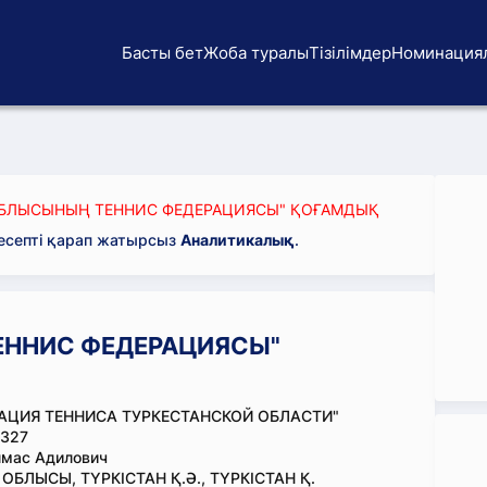
Басты бет
Жоба туралы
Тізілімдер
Номинация
ОБЛЫСЫНЫҢ ТЕННИС ФЕДЕРАЦИЯСЫ" ҚОҒАМДЫҚ
 есепті қарап жатырсыз
Аналитикалық
.
ЕННИС ФЕДЕРАЦИЯСЫ"
АЦИЯ ТЕННИСА ТУРКЕСТАНСКОЙ ОБЛАСТИ"
327
лмас Адилович
ОБЛЫСЫ, ТҮРКІСТАН Қ.Ә., ТҮРКІСТАН Қ.