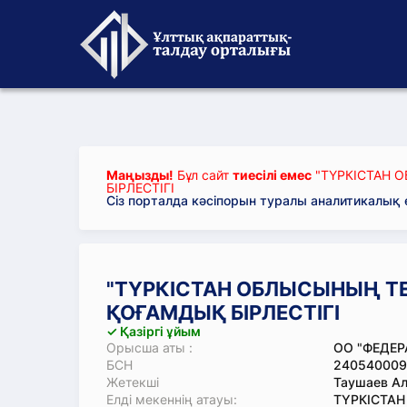
Маңызды!
Бұл сайт
тиесілі емес
"ТҮРКІСТАН 
БІРЛЕСТІГІ
Сіз порталда кәсіпорын туралы аналитикалық
"ТҮРКІСТАН ОБЛЫСЫНЫҢ Т
ҚОҒАМДЫҚ БІРЛЕСТІГІ
✓ Қазіргі ұйым
Орысша аты :
ОО "ФЕДЕР
БСН
240540009
Жетекші
Таушаев А
Елді мекеннің атауы:
ТҮРКІСТАН 