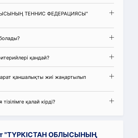
 ОБЛЫСЫНЫҢ ТЕННИС ФЕДЕРАЦИЯСЫ"
 болады?
итерийлері қандай?
парат қаншалықты жиі жаңартылып
 тізілімге қалай кірді?
рат "ТҮРКІСТАН ОБЛЫСЫНЫҢ