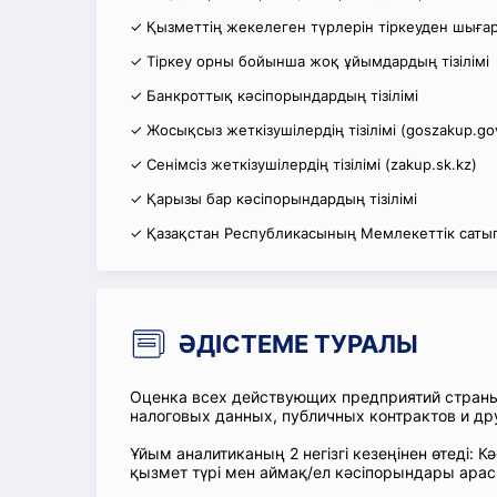
✓ Қызметтің жекелеген түрлерін тіркеуден шығару
✓ Тіркеу орны бойынша жоқ ұйымдардың тізілімі
✓ Банкроттық кәсіпорындардың тізілімі
✓ Жосықсыз жеткізушілердің тізілімі (goszakup.go
✓ Сенімсіз жеткізушілердің тізілімі (zakup.sk.kz)
✓ Қарызы бар кәсіпорындардың тізілімі
✓ Қазақстан Республикасының Мемлекеттік сатып
ӘДІСТЕМЕ ТУРАЛЫ
Оценка всех действующих предприятий стран
налоговых данных, публичных контрактов и др
Ұйым аналитиканың 2 негізгі кезеңінен өтеді
қызмет түрі мен аймақ/ел кәсіпорындары ара