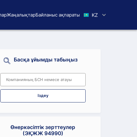
лар
Жаңалықтар
Байланыс ақпараты
KZ
Басқа ұйымды табыңыз
Іздеу
Өнеркәсіптік зерттеулер
(ЭҚЖЖ 94990)