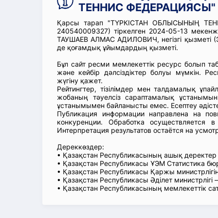
ТЕННИС ФЕДЕРАЦИЯСЫ" 
Қарсы тарап "ТҮРКІСТАН ОБЛЫСЫНЫҢ ТЕН
240540009327) тіркелген 2024-05-13 мекен
ТАУШАЕВ АЛМАС АДИЛОВИЧ, негізгі қызметі (Э
де қоғамдық ұйымдардың қызметі.
Бұл сайт ресми мемлекеттік ресурс болып т
және кейбір дәлсіздіктер болуы мүмкін. Рес
жүгіну қажет.
Рейтингтер, тізілімдер мен талдамалық ұпай
жобаның тәуелсіз сараптамалық ұстанымын
ұстанымымен байланысты емес. Есептеу әдіст
Публикация информации направлена на пов
конкуренции. Обработка осуществляется в
Интерпретация результатов остаётся на усмот
Дереккөздер:
• Қазақстан Республикасының ашық деректе
• Қазақстан Республикасы ҰЭМ Статистика б
• Қазақстан Республикасы Қаржы министрлігін
• Қазақстан Республикасы Әділет министрлігі
• Қазақстан Республикасының мемлекеттік са