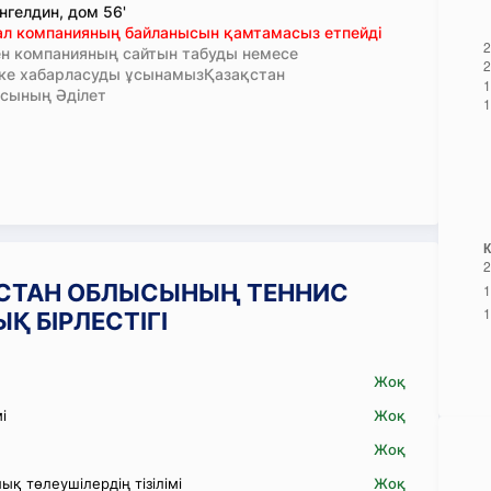
нгелдин, дом 56'
тал компанияның байланысын қамтамасыз етпейді
н компанияның сайтын табуды немесе
кке хабарласуды ұсынамызҚазақстан
сының Әділет
РКІСТАН ОБЛЫСЫНЫҢ ТЕННИС
 БІРЛЕСТІГІ
Жоқ
і
Жоқ
Жоқ
қ төлеушілердің тізілімі
Жоқ