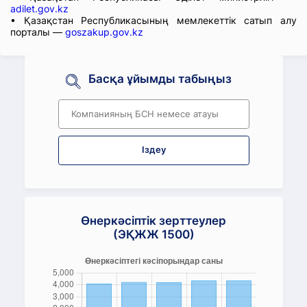
adilet.gov.kz
• Қазақстан Республикасының мемлекеттік сатып алу
порталы —
goszakup.gov.kz
Басқа ұйымды табыңыз
Іздеу
Өнеркәсіптік зерттеулер
(ЭҚЖЖ 1500)