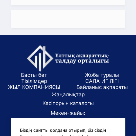
Басты бет
Жоба туралы
Тізілімдер
САЛА ИГІЛІГІ
ЖЫЛ КОМПАНИЯСЫ
Байланыс ақпараты
Жаңалықтар
Кәсіпорын каталогы
Мекен-жайы:
Алматы қаласы, ул. Маркова 61/1
Біздің сайтты қолдана отырып, біз сіздің
E-mail: