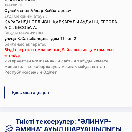
Жетекші
Сулейменов Айдар Койбагарович
Елді мекеннің атауы:
ҚАРАҒАНДЫ ОБЛЫСЫ, ҚАРҚАРАЛЫ АУДАНЫ, БЕСОБА
А.О., БЕСОБА А.
Заңды мекенжайы:
улица К.Сатыбалдина, дом 11, кв. 2'
Байланыс ақпараты:
Біздің портал компанияның байланысын қамтамасыз
етпейді
Интернеттен компанияның сайтын табуды немесе
министрлікке хабарласуды ұсынамызҚазақстан
Республикасының Әділет
Қосымша ақпарат
Тиісті тексерулер: "ӘЛИНҰР-
ӘМИНА" АУЫЛ ШАРУАШЫЛЫҒЫ