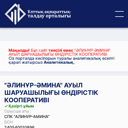
Маңызды!
Бұл сайт
тиесілі емес
"ӘЛИНҰР-ӘМИНА"
АУЫЛ ШАРУАШЫЛЫҒЫ ӨНДІРІСТІК КООПЕРАТИВІ
Сіз порталда кәсіпорын туралы аналитикалық есепті
қарап жатырсыз
Аналитикалық
.
"ӘЛИНҰР-ӘМИНА" АУЫЛ
ШАРУАШЫЛЫҒЫ ӨНДІРІСТІК
КООПЕРАТИВІ
✓ Қазіргі ұйым
Орысша аты :
СПК "АЛИНУР-АМИНА"
БСН
240540010896