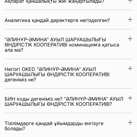
Ақпарат қаншалықты жиі жаңартылады?
Аналитика қандай деректерге негізделген?
"ӘЛИНҰР-ӘМИНА" АУЫЛ ШАРУАШЫЛЫҒЫ
ӨНДІРІСТІК КООПЕРАТИВІ номинацияға қатыса
ала ма?
Негізгі OKED "ӘЛИНҰР-ӘМИНА" АУЫЛ
ШАРУАШЫЛЫҒЫ ӨНДІРІСТІК КООПЕРАТИВІ
дегеніміз не?
БИН коды дегеніміз не? "ӘЛИНҰР-ӘМИНА" АУЫЛ
ШАРУАШЫЛЫҒЫ ӨНДІРІСТІК КООПЕРАТИВІ?
Тізілімдерге қандай ұйымдарды енгізуге
болады?