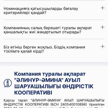
Номинацияға қатысушыларды бағалау
критерийлері қандай?
Компанияның салық берешегі туралы ақпарат
қаншалықты жиі жаңартылып отырады?
Біз өтініш берген жоқпыз. Біздің компания
тізілімге қалай кірді?
Компания туралы ақпарат
"ӘЛИНҰР-ӘМИНА" АУЫЛ
ШАРУАШЫЛЫҒЫ ӨНДІРІСТІК
КООПЕРАТИВІ
Қарсы тарап "ӘЛИНҰР-ӘМИНА" АУЫЛ ШАРУАШЫЛЫҒЫ
ӨНДІРІСТІК КООПЕРАТИВІ (БСН 240540010896) тіркелген