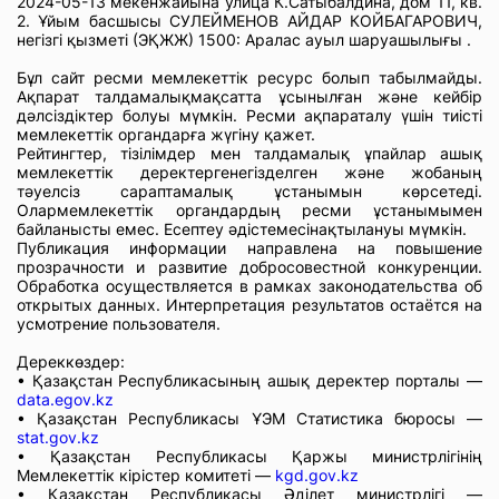
2024-05-13 мекенжайына улица К.Сатыбалдина, дом 11, кв.
2. Ұйым басшысы СУЛЕЙМЕНОВ АЙДАР КОЙБАГАРОВИЧ,
негізгі қызметі (ЭҚЖЖ) 1500: Аралас ауыл шаруашылығы .
Бұл сайт ресми мемлекеттік ресурс болып табылмайды.
Ақпарат талдамалықмақсатта ұсынылған және кейбір
дәлсіздіктер болуы мүмкін. Ресми ақпараталу үшін тиісті
мемлекеттік органдарға жүгіну қажет.
Рейтингтер, тізілімдер мен талдамалық ұпайлар ашық
мемлекеттік деректергенегізделген және жобаның
тәуелсіз сараптамалық ұстанымын көрсетеді.
Олармемлекеттік органдардың ресми ұстанымымен
байланысты емес. Есептеу әдістемесінақтылануы мүмкін.
Публикация информации направлена на повышение
прозрачности и развитие добросовестной конкуренции.
Обработка осуществляется в рамках законодательства об
открытых данных. Интерпретация результатов остаётся на
усмотрение пользователя.
Дереккөздер:
• Қазақстан Республикасының ашық деректер порталы —
data.egov.kz
• Қазақстан Республикасы ҰЭМ Статистика бюросы —
stat.gov.kz
• Қазақстан Республикасы Қаржы министрлігінің
Мемлекеттік кірістер комитеті —
kgd.gov.kz
• Қазақстан Республикасы Әділет министрлігі —