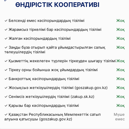
ӨНДІРІСТІК КООПЕРАТИВІ
✓ Белсенді емес кәсіпорындардың тізілімі
Жоқ
✓ Жарамсыз тіркелімі бар кәсіпорындардың тізілімі
Жоқ
✓ Жалған кәсіпорындардың тізілімі
Жоқ
✓ Заңды бұза отырып қайта ұйымдастырылған салық
Жоқ
төлеушілердің тізілімі
✓ Қызметтің жекелеген түрлерін тіркеуден шығару тізілімі
Жоқ
✓ Тіркеу орны бойынша жоқ ұйымдардың тізілімі
Жоқ
✓ Банкроттық кәсіпорындардың тізілімі
Жоқ
✓ Жосықсыз жеткізушілердің тізілімі (goszakup.gov.kz)
Жоқ
✓ Сенімсіз жеткізушілердің тізілімі (zakup.sk.kz)
Жоқ
✓ Қарызы бар кәсіпорындардың тізілімі
Жоқ
✓ Қазақстан Республикасының Мемлекеттік сатып
Мүше
алуына қатысушы (goszakup.gov.kz)
емес