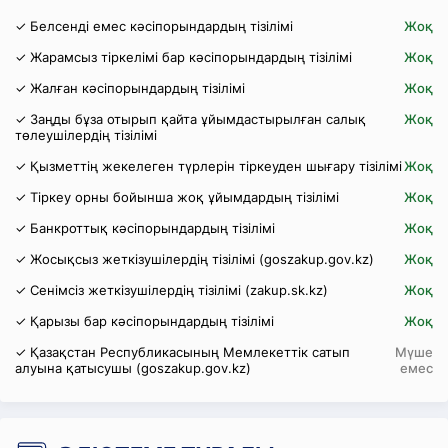
✓ Белсенді емес кәсіпорындардың тізілімі
Жоқ
✓ Жарамсыз тіркелімі бар кәсіпорындардың тізілімі
Жоқ
✓ Жалған кәсіпорындардың тізілімі
Жоқ
✓ Заңды бұза отырып қайта ұйымдастырылған салық
Жоқ
төлеушілердің тізілімі
✓ Қызметтің жекелеген түрлерін тіркеуден шығару тізілімі
Жоқ
✓ Тіркеу орны бойынша жоқ ұйымдардың тізілімі
Жоқ
✓ Банкроттық кәсіпорындардың тізілімі
Жоқ
✓ Жосықсыз жеткізушілердің тізілімі (goszakup.gov.kz)
Жоқ
✓ Сенімсіз жеткізушілердің тізілімі (zakup.sk.kz)
Жоқ
✓ Қарызы бар кәсіпорындардың тізілімі
Жоқ
✓ Қазақстан Республикасының Мемлекеттік сатып
Мүше
алуына қатысушы (goszakup.gov.kz)
емес