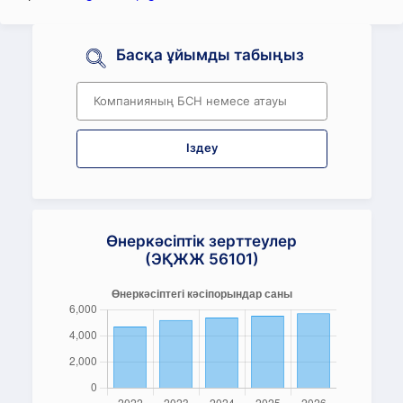
Басқа ұйымды табыңыз
Іздеу
Өнеркәсіптік зерттеулер
(ЭҚЖЖ 56101)