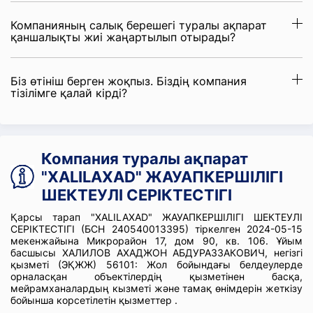
Компанияның салық берешегі туралы ақпарат
қаншалықты жиі жаңартылып отырады?
Біз өтініш берген жоқпыз. Біздің компания
тізілімге қалай кірді?
Компания туралы ақпарат
"XALILAXAD" ЖАУАПКЕРШІЛІГІ
ШЕКТЕУЛІ СЕРІКТЕСТІГІ
Қарсы тарап "XALILAXAD" ЖАУАПКЕРШІЛІГІ ШЕКТЕУЛІ
СЕРІКТЕСТІГІ (БСН 240540013395) тіркелген 2024-05-15
мекенжайына Микрорайон 17, дом 90, кв. 106. Ұйым
басшысы ХАЛИЛОВ АХАДЖОН АБДУРАЗЗАКОВИЧ, негізгі
қызметі (ЭҚЖЖ) 56101: Жол бойындағы белдеулерде
орналасқан объектілердің қызметінен басқа,
мейрамханалардың кызметі және тамақ өнімдерін жеткізу
бойынша корсетілетін қызметтер .