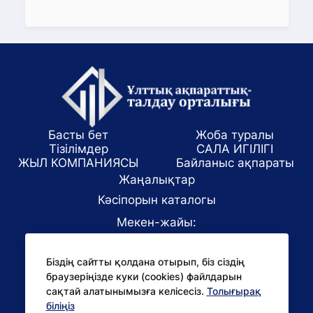
Басты бет
Жоба туралы
Тізілімдер
САЛА ИГІЛІГІ
ЖЫЛ КОМПАНИЯСЫ
Байланыс ақпараты
Жаңалықтар
Кәсіпорын каталогы
Мекен-жайы:
Алматы қаласы, ул. Маркова 61/1
Біздің сайтты қолдана отырып, біз сіздің
E-mail:
браузеріңізде куки (cookies) файлдарын
office@niac.kz
сақтай алатынымызға келісесіз.
Толығырақ
БАҚ үшін:
біліңіз