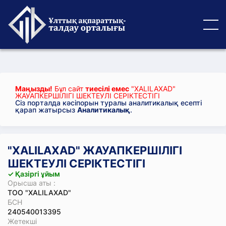
Маңызды!
Бұл сайт
тиесілі емес
"XALILAXAD"
ЖАУАПКЕРШІЛІГІ ШЕКТЕУЛІ СЕРІКТЕСТІГІ
Сіз порталда кәсіпорын туралы аналитикалық есепті
қарап жатырсыз
Аналитикалық
.
"XALILAXAD" ЖАУАПКЕРШІЛІГІ
ШЕКТЕУЛІ СЕРІКТЕСТІГІ
✓ Қазіргі ұйым
Орысша аты :
ТОО "XALILAXAD"
БСН
240540013395
Жетекші