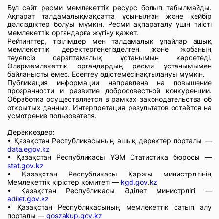
Бұл сайт ресми мемлекеттік ресурс болып табылмайды.
Ақпарат талдамалықмақсатта ұсынылған және кейбір
дәлсіздіктер болуы мүмкін. Ресми ақпараталу үшін тиісті
мемлекеттік органдарға жүгіну қажет.
Рейтингтер, тізілімдер мен талдамалық ұпайлар ашық
мемлекеттік деректергенегізделген және жобаның
тәуелсіз сараптамалық ұстанымын көрсетеді.
Олармемлекеттік органдардың ресми ұстанымымен
байланысты емес. Есептеу әдістемесінақтылануы мүмкін.
Публикация информации направлена на повышение
прозрачности и развитие добросовестной конкуренции.
Обработка осуществляется в рамках законодательства об
открытых данных. Интерпретация результатов остаётся на
усмотрение пользователя.
Дереккөздер:
• Қазақстан Республикасының ашық деректер порталы —
data.egov.kz
• Қазақстан Республикасы ҰЭМ Статистика бюросы —
stat.gov.kz
• Қазақстан Республикасы Қаржы министрлігінің
Мемлекеттік кірістер комитеті —
kgd.gov.kz
• Қазақстан Республикасы Әділет министрлігі —
adilet.gov.kz
• Қазақстан Республикасының мемлекеттік сатып алу
порталы —
goszakup.gov.kz