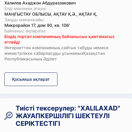
Халилов Ахаджон Абдураззакович
Елді мекеннің атауы:
МАҢҒЫСТАУ ОБЛЫСЫ, АҚТАУ Қ.Ә., АҚТАУ Қ.
Заңды мекенжайы:
Микрорайон 17, дом 90, кв. 106'
Байланыс ақпараты:
Біздің портал компанияның байланысын қамтамасыз
етпейді
Интернеттен компанияның сайтын табуды немесе
министрлікке хабарласуды ұсынамызҚазақстан
Республикасының Әділет
Қосымша ақпарат
Тиісті тексерулер: "XALILAXAD"
ЖАУАПКЕРШІЛІГІ ШЕКТЕУЛІ
СЕРІКТЕСТІГІ