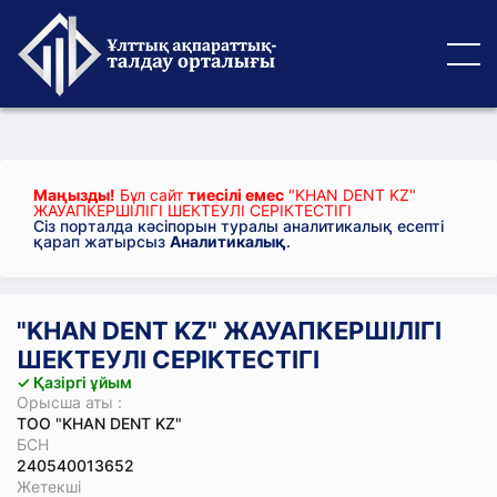
Маңызды!
Бұл сайт
тиесілі емес
"KHAN DENT KZ"
ЖАУАПКЕРШІЛІГІ ШЕКТЕУЛІ СЕРІКТЕСТІГІ
Сіз порталда кәсіпорын туралы аналитикалық есепті
қарап жатырсыз
Аналитикалық
.
"KHAN DENT KZ" ЖАУАПКЕРШІЛІГІ
ШЕКТЕУЛІ СЕРІКТЕСТІГІ
✓ Қазіргі ұйым
Орысша аты :
ТОО "KHAN DENT KZ"
БСН
240540013652
Жетекші