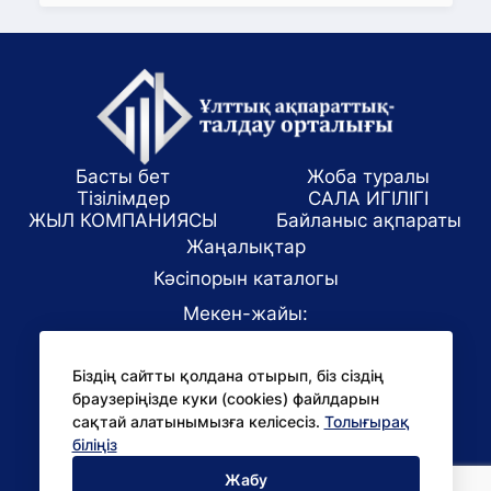
Басты бет
Жоба туралы
Тізілімдер
САЛА ИГІЛІГІ
ЖЫЛ КОМПАНИЯСЫ
Байланыс ақпараты
Жаңалықтар
Кәсіпорын каталогы
Мекен-жайы:
Алматы қаласы, ул. Маркова 61/1
Біздің сайтты қолдана отырып, біз сіздің
E-mail:
браузеріңізде куки (cookies) файлдарын
office@niac.kz
сақтай алатынымызға келісесіз.
Толығырақ
БАҚ үшін:
біліңіз
pr@niac.kz
Жабу