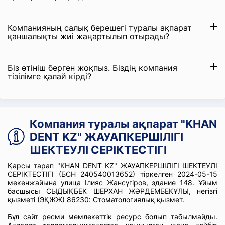
Компанияның салық берешегі туралы ақпарат
қаншалықты жиі жаңартылып отырады?
Біз өтініш берген жоқпыз. Біздің компания
тізілімге қалай кірді?
Компания туралы ақпарат "KHAN
DENT KZ" ЖАУАПКЕРШІЛІГІ
ШЕКТЕУЛІ СЕРІКТЕСТІГІ
Қарсы тарап "KHAN DENT KZ" ЖАУАПКЕРШІЛІГІ ШЕКТЕУЛІ
СЕРІКТЕСТІГІ (БСН 240540013652) тіркелген 2024-05-15
мекенжайына улица Ілияс Жансүгіров, здание 148. Ұйым
басшысы СЫДЫҚБЕК ШЕРХАН ЖӘРДЕМБЕКҰЛЫ, негізгі
қызметі (ЭҚЖЖ) 86230: Стоматологиялық қызмет.
Бұл сайт ресми мемлекеттік ресурс болып табылмайды.