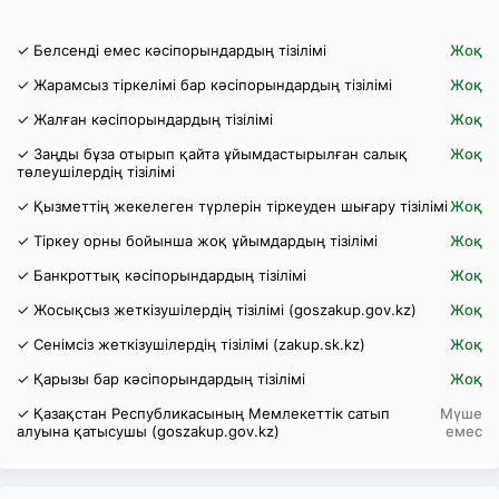
✓ Белсенді емес кәсіпорындардың тізілімі
Жоқ
✓ Жарамсыз тіркелімі бар кәсіпорындардың тізілімі
Жоқ
✓ Жалған кәсіпорындардың тізілімі
Жоқ
✓ Заңды бұза отырып қайта ұйымдастырылған салық
Жоқ
төлеушілердің тізілімі
✓ Қызметтің жекелеген түрлерін тіркеуден шығару тізілімі
Жоқ
✓ Тіркеу орны бойынша жоқ ұйымдардың тізілімі
Жоқ
✓ Банкроттық кәсіпорындардың тізілімі
Жоқ
✓ Жосықсыз жеткізушілердің тізілімі (goszakup.gov.kz)
Жоқ
✓ Сенімсіз жеткізушілердің тізілімі (zakup.sk.kz)
Жоқ
✓ Қарызы бар кәсіпорындардың тізілімі
Жоқ
✓ Қазақстан Республикасының Мемлекеттік сатып
Мүше
алуына қатысушы (goszakup.gov.kz)
емес