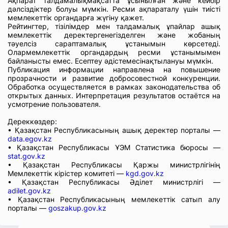
Ақпарат талдамалықмақсатта ұсынылған және кейбір
дәлсіздіктер болуы мүмкін. Ресми ақпараталу үшін тиісті
мемлекеттік органдарға жүгіну қажет.
Рейтингтер, тізілімдер мен талдамалық ұпайлар ашық
мемлекеттік деректергенегізделген және жобаның
тәуелсіз сараптамалық ұстанымын көрсетеді.
Олармемлекеттік органдардың ресми ұстанымымен
байланысты емес. Есептеу әдістемесінақтылануы мүмкін.
Публикация информации направлена на повышение
прозрачности и развитие добросовестной конкуренции.
Обработка осуществляется в рамках законодательства об
открытых данных. Интерпретация результатов остаётся на
усмотрение пользователя.
Дереккөздер:
• Қазақстан Республикасының ашық деректер порталы —
data.egov.kz
• Қазақстан Республикасы ҰЭМ Статистика бюросы —
stat.gov.kz
• Қазақстан Республикасы Қаржы министрлігінің
Мемлекеттік кірістер комитеті —
kgd.gov.kz
• Қазақстан Республикасы Әділет министрлігі —
adilet.gov.kz
• Қазақстан Республикасының мемлекеттік сатып алу
порталы —
goszakup.gov.kz