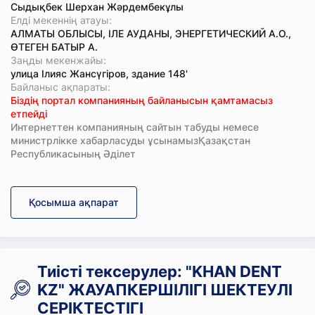
Сыдықбек Шерхан Жәрдембекұлы
Елді мекеннің атауы:
АЛМАТЫ ОБЛЫСЫ, ІЛЕ АУДАНЫ, ЭНЕРГЕТИЧЕСКИЙ А.О.,
ӨТЕГЕН БАТЫР А.
Заңды мекенжайы:
улица Ілияс Жансүгіров, здание 148'
Байланыс ақпараты:
Біздің портал компанияның байланысын қамтамасыз
етпейді
Интернеттен компанияның сайтын табуды немесе
министрлікке хабарласуды ұсынамызҚазақстан
Республикасының Әділет
Қосымша ақпарат
Тиісті тексерулер: "KHAN DENT
KZ" ЖАУАПКЕРШІЛІГІ ШЕКТЕУЛІ
СЕРІКТЕСТІГІ