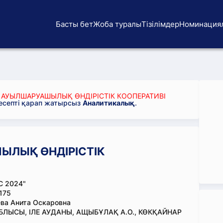
Басты бет
Жоба туралы
Тізілімдер
Номинация
" АУЫЛШАРУАШЫЛЫҚ ӨНДІРІСТІК КООПЕРАТИВІ
 есепті қарап жатырсыз
Аналитикалық
.
ЫЛЫҚ ӨНДІРІСТІК
С 2024"
175
ва Анита Оскаровна
ЛЫСЫ, ІЛЕ АУДАНЫ, АЩЫБҰЛАҚ А.О., КӨКҚАЙНАР