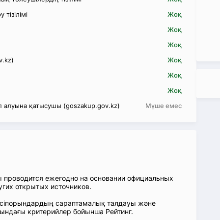
 тізілімі
Жоқ
Жоқ
Жоқ
v.kz)
Жоқ
Жоқ
Жоқ
 алуына қатысушы (goszakup.gov.kz)
Мүше емес
ы проводится ежегодно на основании официальных
угих открытых источников.
: Кәсіпорындардың сараптамалық талдауы және
сындағы критерийлер бойынша Рейтинг.