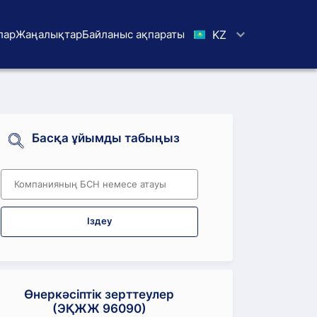
лар
Жаңалықтар
Байланыс ақпараты
KZ
Басқа ұйымды табыңыз
Іздеу
Өнеркәсіптік зерттеулер
(ЭҚЖЖ 96090)