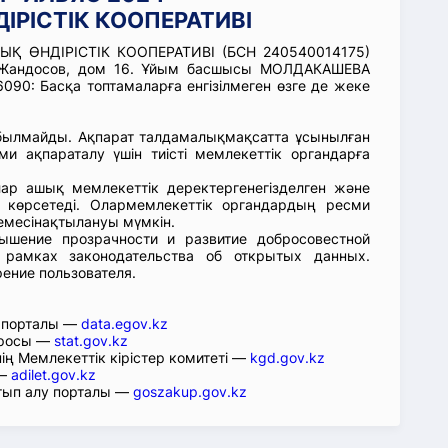
РІСТІК КООПЕРАТИВІ
Қ ӨНДІРІСТІК КООПЕРАТИВІ (БСН 240540014175)
О.Жандосов, дом 16. Ұйым басшысы МОЛДАКАШЕВА
090: Басқа топтамаларға енгізілмеген өзге де жеке
абылмайды. Ақпарат талдамалықмақсатта ұсынылған
ми ақпараталу үшін тиісті мемлекеттік органдарға
лар ашық мемлекеттік деректергенегізделген және
 көрсетеді. Олармемлекеттік органдардың ресми
емесінақтылануы мүмкін.
ышение прозрачности и развитие добросовестной
 рамках законодательства об открытых данных.
рение пользователя.
р порталы —
data.egov.kz
юросы —
stat.gov.kz
ің Мемлекеттік кірістер комитеті —
kgd.gov.kz
 —
adilet.gov.kz
тып алу порталы —
goszakup.gov.kz