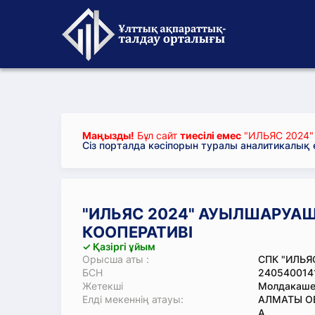
Маңызды!
Бұл сайт
тиесілі емес
"ИЛЬЯС 2024
Сіз порталда кәсіпорын туралы аналитикалық
"ИЛЬЯС 2024" АУЫЛШАРУАШ
КООПЕРАТИВІ
✓ Қазіргі ұйым
Орысша аты :
СПК "ИЛЬЯ
БСН
240540014
Жетекші
Молдакаше
Елді мекеннің атауы:
АЛМАТЫ ОБ
А.