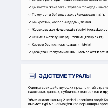
✓ Қызметтің жекелеген түрлерін тіркеуден шығару
✓ Тіркеу орны бойынша жоқ ұйымдардың тізілімі
✓ Банкроттық кәсіпорындардың тізілімі
✓ Жосықсыз жеткізушілердің тізілімі (goszakup.go
✓ Сенімсіз жеткізушілердің тізілімі (zakup.sk.kz)
✓ Қарызы бар кәсіпорындардың тізілімі
✓ Қазақстан Республикасының Мемлекеттік сатып
ӘДІСТЕМЕ ТУРАЛЫ
Оценка всех действующих предприятий стран
налоговых данных, публичных контрактов и др
Ұйым аналитиканың 2 негізгі кезеңінен өтеді
қызмет түрі мен аймақ/ел кәсіпорындары ара