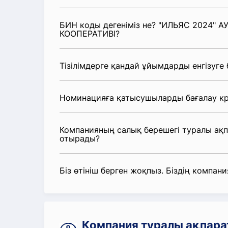
БИН коды дегеніміз не? "ИЛЬЯС 2024"
КООПЕРАТИВІ?
Тізілімдерге қандай ұйымдарды енгізуге
Номинацияға қатысушыларды бағалау кр
Компанияның салық берешегі туралы ақ
отырады?
Біз өтініш берген жоқпыз. Біздің компания
Компания туралы ақпара