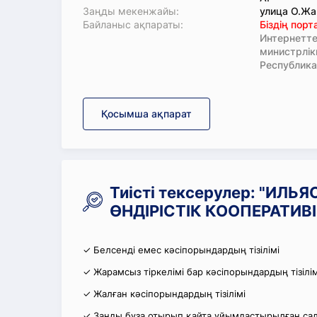
Заңды мекенжайы:
улица О.Жа
Байланыс ақпараты:
Біздің пор
Интернетте
министрлі
Республика
Қосымша ақпарат
Тиісті тексерулер: "И
ӨНДІРІСТІК КООПЕРАТИВІ
✓ Белсенді емес кәсіпорындардың тізілімі
✓ Жарамсыз тіркелімі бар кәсіпорындардың тізілім
✓ Жалған кәсіпорындардың тізілімі
✓ Заңды бұза отырып қайта ұйымдастырылған салы