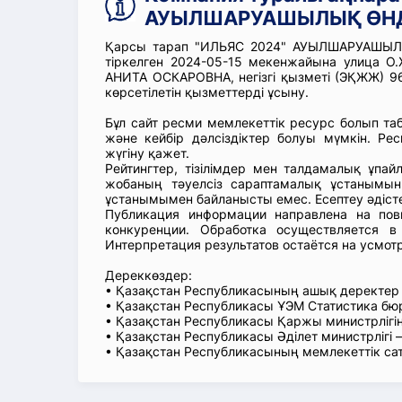
АУЫЛШАРУАШЫЛЫҚ ӨНДІ
Қарсы тарап "ИЛЬЯС 2024" АУЫЛШАРУАШЫЛЫ
тіркелген 2024-05-15 мекенжайына улица 
АНИТА ОСКАРОВНА, негізгі қызметі (ЭҚЖЖ) 96
көрсетілетін қызметтерді ұсыну.
Бұл сайт ресми мемлекеттік ресурс болып т
және кейбір дәлсіздіктер болуы мүмкін. Рес
жүгіну қажет.
Рейтингтер, тізілімдер мен талдамалық ұпай
жобаның тәуелсіз сараптамалық ұстанымын
ұстанымымен байланысты емес. Есептеу әдіст
Публикация информации направлена на пов
конкуренции. Обработка осуществляется в
Интерпретация результатов остаётся на усмот
Дереккөздер:
• Қазақстан Республикасының ашық деректе
• Қазақстан Республикасы ҰЭМ Статистика б
• Қазақстан Республикасы Қаржы министрлігін
• Қазақстан Республикасы Әділет министрлігі
• Қазақстан Республикасының мемлекеттік са