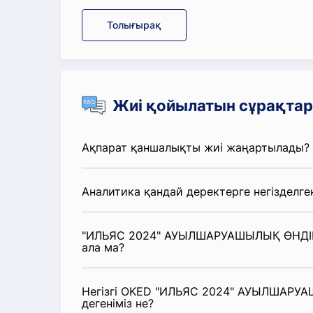
Толығырақ
Жиі қойылатын сұрақтар
Ақпарат қаншалықты жиі жаңартылады?
Аналитика қандай деректерге негізделге
"ИЛЬЯС 2024" АУЫЛШАРУАШЫЛЫҚ ӨНДІРІ
ала ма?
Негізгі OKED "ИЛЬЯС 2024" АУЫЛШАРУ
дегеніміз не?