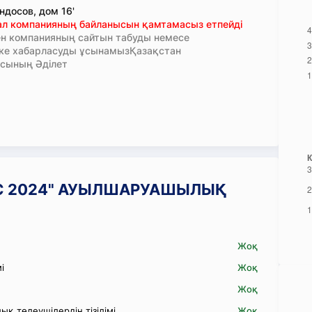
ндосов, дом 16'
тал компанияның байланысын қамтамасыз етпейді
н компанияның сайтын табуды немесе
кке хабарласуды ұсынамызҚазақстан
сының Әділет
ЛЬЯС 2024" АУЫЛШАРУАШЫЛЫҚ
Жоқ
і
Жоқ
Жоқ
қ төлеушілердің тізілімі
Жоқ