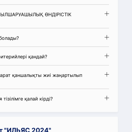
 АУЫЛШАРУАШЫЛЫҚ ӨНДІРІСТІК
 болады?
итерийлері қандай?
парат қаншалықты жиі жаңартылып
 тізілімге қалай кірді?
т "ИЛЬЯС 2024"