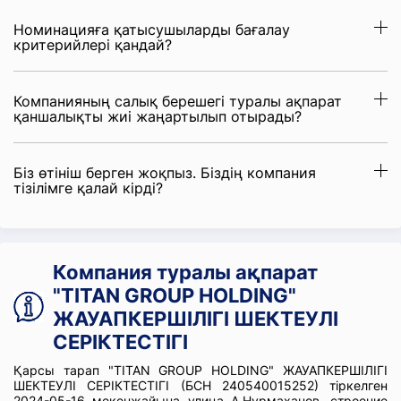
Номинацияға қатысушыларды бағалау
критерийлері қандай?
Компанияның салық берешегі туралы ақпарат
қаншалықты жиі жаңартылып отырады?
Біз өтініш берген жоқпыз. Біздің компания
тізілімге қалай кірді?
Компания туралы ақпарат
"TITAN GROUP HOLDING"
ЖАУАПКЕРШІЛІГІ ШЕКТЕУЛІ
СЕРІКТЕСТІГІ
Қарсы тарап "TITAN GROUP HOLDING" ЖАУАПКЕРШІЛІГІ
ШЕКТЕУЛІ СЕРІКТЕСТІГІ (БСН 240540015252) тіркелген
2024-05-16 мекенжайына улица А.Нурмаханов, строение