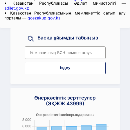
• Қазақстан Республикасы Әділет министрлігі —
adilet.gov.kz
• Қазақстан Республикасының мемлекеттік сатып алу
порталы —
goszakup.gov.kz
Басқа ұйымды табыңыз
Іздеу
Өнеркәсіптік зерттеулер
(ЭҚЖЖ 43999)