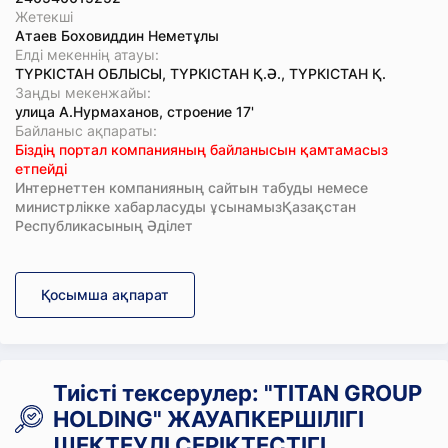
Жетекші
Атаев Боховиддин Неметұлы
Елді мекеннің атауы:
ТҮРКІСТАН ОБЛЫСЫ, ТҮРКІСТАН Қ.Ә., ТҮРКІСТАН Қ.
Заңды мекенжайы:
улица А.Нурмаханов, строение 17'
Байланыс ақпараты:
Біздің портал компанияның байланысын қамтамасыз
етпейді
Интернеттен компанияның сайтын табуды немесе
министрлікке хабарласуды ұсынамызҚазақстан
Республикасының Әділет
Қосымша ақпарат
Тиісті тексерулер: "TITAN GROUP
HOLDING" ЖАУАПКЕРШІЛІГІ
ШЕКТЕУЛІ СЕРІКТЕСТІГІ