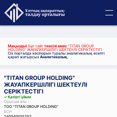
Маңызды!
Бұл сайт
тиесілі емес
"TITAN GROUP
HOLDING" ЖАУАПКЕРШІЛІГІ ШЕКТЕУЛІ СЕРІКТЕСТІГІ
Сіз порталда кәсіпорын туралы аналитикалық есепті
қарап жатырсыз
Аналитикалық
.
"TITAN GROUP HOLDING"
ЖАУАПКЕРШІЛІГІ ШЕКТЕУЛІ
СЕРІКТЕСТІГІ
✓ Қазіргі ұйым
Орысша аты :
ТОО "TITAN GROUP HOLDING"
БСН
240540015252