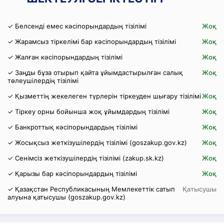
✓ Белсенді емес кәсіпорындардың тізілімі
Жоқ
✓ Жарамсыз тіркелімі бар кәсіпорындардың тізілімі
Жоқ
✓ Жалған кәсіпорындардың тізілімі
Жоқ
✓ Заңды бұза отырып қайта ұйымдастырылған салық
Жоқ
төлеушілердің тізілімі
✓ Қызметтің жекелеген түрлерін тіркеуден шығару тізілімі
Жоқ
✓ Тіркеу орны бойынша жоқ ұйымдардың тізілімі
Жоқ
✓ Банкроттық кәсіпорындардың тізілімі
Жоқ
✓ Жосықсыз жеткізушілердің тізілімі (goszakup.gov.kz)
Жоқ
✓ Сенімсіз жеткізушілердің тізілімі (zakup.sk.kz)
Жоқ
✓ Қарызы бар кәсіпорындардың тізілімі
Жоқ
✓ Қазақстан Республикасының Мемлекеттік сатып
Қатысушы
алуына қатысушы (goszakup.gov.kz)