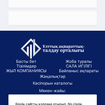
Басты бет
Жоба туралы
Тізілімдер
САЛА ИГІЛІГІ
ЖЫЛ КОМПАНИЯСЫ
Байланыс ақпараты
Жаңалықтар
Кәсіпорын каталогы
Мекен-жайы:
Алматы қаласы, ул. Маркова 61/1
Біздің сайтты қолдана отырып, біз сіздің