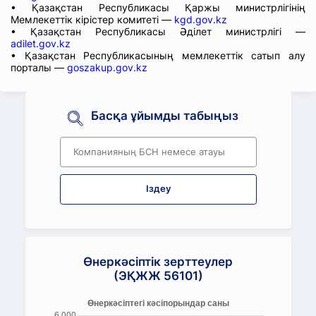
• Қазақстан Республикасы Қаржы министрлігінің
Мемлекеттік кірістер комитеті —
kgd.gov.kz
• Қазақстан Республикасы Әділет министрлігі —
adilet.gov.kz
• Қазақстан Республикасының мемлекеттік сатып алу
порталы —
goszakup.gov.kz
Басқа ұйымды табыңыз
Іздеу
Өнеркәсіптік зерттеулер
(ЭҚЖЖ 56101)