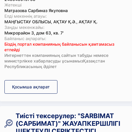
Жетекші
Матразова Сарбиназ Якуповна
Елді мекеннің атауы:
МАҢҒЫСТАУ ОБЛЫСЫ, АҚТАУ Қ.Ә., АҚТАУ Қ.
Заңды мекенжайы:
Микрорайон 3, дом 63, кв. 7'
Байланыс ақпараты:
Біздің портал компанияның байланысын қамтамасыз
етпейді
Интернеттен компанияның сайтын табуды немесе
министрлікке хабарласуды ұсынамызҚазақстан
Республикасының Әділет
Қосымша ақпарат
Тиісті тексерулер: "SARBIMAT
(САРБИМАТ)" ЖАУАПКЕРШІЛІГІ
ШЕКТЕУЛІ СЕРІКТЕСТІГІ