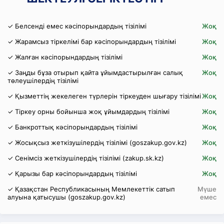
✓ Белсенді емес кәсіпорындардың тізілімі
Жоқ
✓ Жарамсыз тіркелімі бар кәсіпорындардың тізілімі
Жоқ
✓ Жалған кәсіпорындардың тізілімі
Жоқ
✓ Заңды бұза отырып қайта ұйымдастырылған салық
Жоқ
төлеушілердің тізілімі
✓ Қызметтің жекелеген түрлерін тіркеуден шығару тізілімі
Жоқ
✓ Тіркеу орны бойынша жоқ ұйымдардың тізілімі
Жоқ
✓ Банкроттық кәсіпорындардың тізілімі
Жоқ
✓ Жосықсыз жеткізушілердің тізілімі (goszakup.gov.kz)
Жоқ
✓ Сенімсіз жеткізушілердің тізілімі (zakup.sk.kz)
Жоқ
✓ Қарызы бар кәсіпорындардың тізілімі
Жоқ
✓ Қазақстан Республикасының Мемлекеттік сатып
Мүше
алуына қатысушы (goszakup.gov.kz)
емес