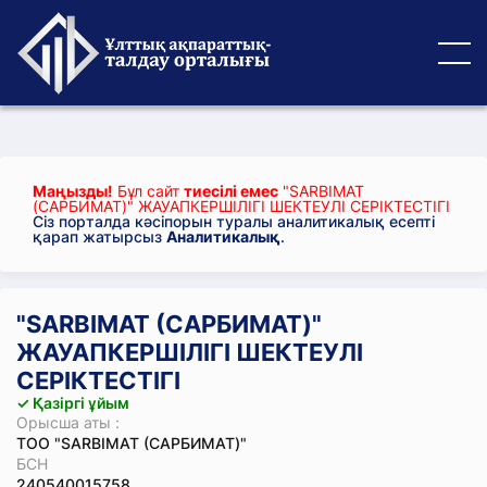
Маңызды!
Бұл сайт
тиесілі емес
"SARBIMAT
(САРБИМАТ)" ЖАУАПКЕРШІЛІГІ ШЕКТЕУЛІ СЕРІКТЕСТІГІ
Сіз порталда кәсіпорын туралы аналитикалық есепті
қарап жатырсыз
Аналитикалық
.
"SARBIMAT (САРБИМАТ)"
ЖАУАПКЕРШІЛІГІ ШЕКТЕУЛІ
СЕРІКТЕСТІГІ
✓ Қазіргі ұйым
Орысша аты :
ТОО "SARBIMAT (САРБИМАТ)"
БСН
240540015758