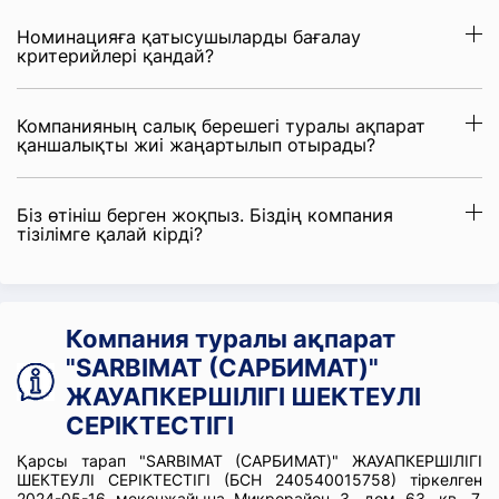
Номинацияға қатысушыларды бағалау
критерийлері қандай?
Компанияның салық берешегі туралы ақпарат
қаншалықты жиі жаңартылып отырады?
Біз өтініш берген жоқпыз. Біздің компания
тізілімге қалай кірді?
Компания туралы ақпарат
"SARBIMAT (САРБИМАТ)"
ЖАУАПКЕРШІЛІГІ ШЕКТЕУЛІ
СЕРІКТЕСТІГІ
Қарсы тарап "SARBIMAT (САРБИМАТ)" ЖАУАПКЕРШІЛІГІ
ШЕКТЕУЛІ СЕРІКТЕСТІГІ (БСН 240540015758) тіркелген
2024-05-16 мекенжайына Микрорайон 3, дом 63, кв. 7.