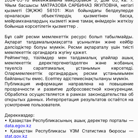
Ұйым басшысы МАТРАЗОВА САРБИНАЗ ЯКУПОВНА, негізгі
қызметі (ЭҚЖЖ) 56101: Жол бойындағы белдеулерде
орналасқан объектілердің қызметінен басқа,
мейрамханалардың кызметі және тамақ өнімдерін жеткізу
бойынша корсетілетін қызметтер .
Бұл сайт ресми мемлекеттік ресурс болып табылмайды.
Ақпарат талдамалықмақсатта ұсынылған және кейбір
дәлсіздіктер болуы мүмкін. Ресми ақпараталу үшін тиісті
мемлекеттік органдарға жүгіну қажет.
Рейтингтер, тізілімдер мен талдамалық ұпайлар ашық
мемлекеттік деректергенегізделген және жобаның
тәуелсіз сараптамалық ұстанымын көрсетеді.
Олармемлекеттік органдардың ресми ұстанымымен
байланысты емес. Есептеу әдістемесінақтылануы мүмкін.
Публикация информации направлена на повышение
прозрачности и развитие добросовестной конкуренции.
Обработка осуществляется в рамках законодательства об
открытых данных. Интерпретация результатов остаётся на
усмотрение пользователя.
Дереккөздер:
• Қазақстан Республикасының ашық деректер порталы —
data.egov.kz
• Қазақстан Республикасы ҰЭМ Статистика бюросы —
stat.gov.kz