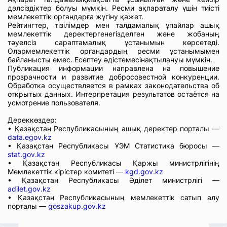
дәлсіздіктер болуы мүмкін. Ресми ақпараталу үшін тиісті
мемлекеттік органдарға жүгіну қажет.
Рейтингтер, тізілімдер мен талдамалық ұпайлар ашық
мемлекеттік деректергенегізделген және жобаның
тәуелсіз сараптамалық ұстанымын көрсетеді.
Олармемлекеттік органдардың ресми ұстанымымен
байланысты емес. Есептеу әдістемесінақтылануы мүмкін.
Публикация информации направлена на повышение
прозрачности и развитие добросовестной конкуренции.
Обработка осуществляется в рамках законодательства об
открытых данных. Интерпретация результатов остаётся на
усмотрение пользователя.
Дереккөздер:
• Қазақстан Республикасының ашық деректер порталы —
data.egov.kz
• Қазақстан Республикасы ҰЭМ Статистика бюросы —
stat.gov.kz
• Қазақстан Республикасы Қаржы министрлігінің
Мемлекеттік кірістер комитеті —
kgd.gov.kz
• Қазақстан Республикасы Әділет министрлігі —
adilet.gov.kz
• Қазақстан Республикасының мемлекеттік сатып алу
порталы —
goszakup.gov.kz