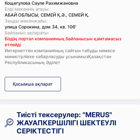
Кощегулова Сауле Рахимжановна
Елді мекеннің атауы:
АБАЙ ОБЛЫСЫ, СЕМЕЙ Қ.Ә., СЕМЕЙ Қ.
Заңды мекенжайы:
улица Сорокина, дом 34, кв. 106'
Байланыс ақпараты:
Біздің портал компанияның байланысын қамтамасыз
етпейді
Интернеттен компанияның сайтын табуды немесе
министрлікке хабарласуды ұсынамызҚазақстан
Республикасының Әділет
Қосымша ақпарат
Тиісті тексерулер: "MERUS"
ЖАУАПКЕРШІЛІГІ ШЕКТЕУЛІ
СЕРІКТЕСТІГІ