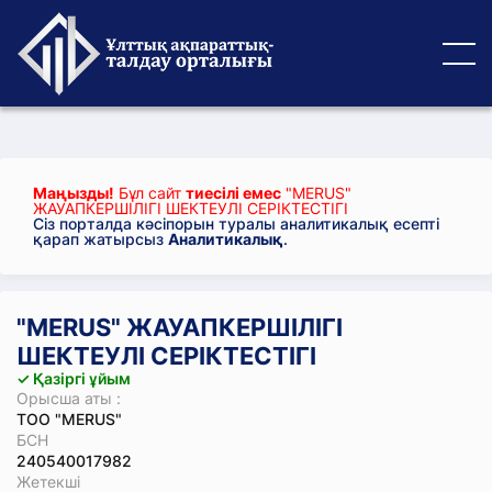
Маңызды!
Бұл сайт
тиесілі емес
"MERUS"
ЖАУАПКЕРШІЛІГІ ШЕКТЕУЛІ СЕРІКТЕСТІГІ
Сіз порталда кәсіпорын туралы аналитикалық есепті
қарап жатырсыз
Аналитикалық
.
"MERUS" ЖАУАПКЕРШІЛІГІ
ШЕКТЕУЛІ СЕРІКТЕСТІГІ
✓ Қазіргі ұйым
Орысша аты :
ТОО "MERUS"
БСН
240540017982
Жетекші