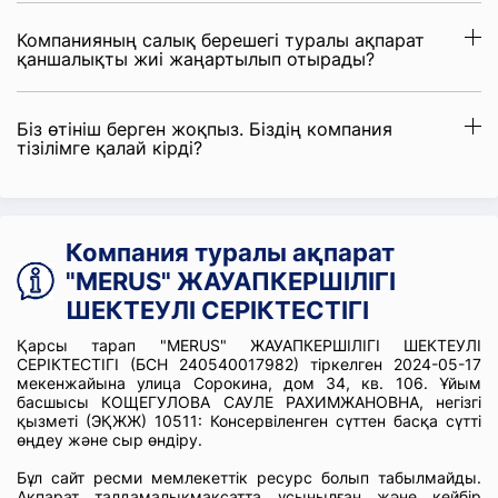
Компанияның салық берешегі туралы ақпарат
қаншалықты жиі жаңартылып отырады?
Біз өтініш берген жоқпыз. Біздің компания
тізілімге қалай кірді?
Компания туралы ақпарат
"MERUS" ЖАУАПКЕРШІЛІГІ
ШЕКТЕУЛІ СЕРІКТЕСТІГІ
Қарсы тарап "MERUS" ЖАУАПКЕРШІЛІГІ ШЕКТЕУЛІ
СЕРІКТЕСТІГІ (БСН 240540017982) тіркелген 2024-05-17
мекенжайына улица Сорокина, дом 34, кв. 106. Ұйым
басшысы КОЩЕГУЛОВА САУЛЕ РАХИМЖАНОВНА, негізгі
қызметі (ЭҚЖЖ) 10511: Консервіленген сүттен басқа сүтті
өңдеу және сыр өндіру.
Бұл сайт ресми мемлекеттік ресурс болып табылмайды.
Ақпарат талдамалықмақсатта ұсынылған және кейбір