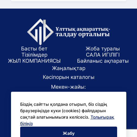
Басты бет
Жоба туралы
Тізілімдер
САЛА ИГІЛІГІ
ЖЫЛ КОМПАНИЯСЫ
Байланыс ақпараты
Жаңалықтар
Кәсіпорын каталогы
Мекен-жайы:
Алматы қаласы, ул. Маркова 61/1
Біздің сайтты қолдана отырып, біз сіздің
E-mail:
браузеріңізде куки (cookies) файлдарын
office@niac.kz
сақтай алатынымызға келісесіз.
Толығырақ
БАҚ үшін:
біліңіз
pr@niac.kz
Жабу