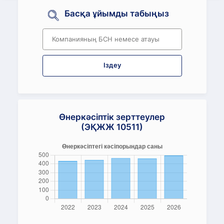
Басқа ұйымды табыңыз
Іздеу
Өнеркәсіптік зерттеулер
(ЭҚЖЖ 10511)