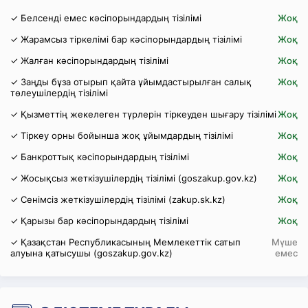
✓ Белсенді емес кәсіпорындардың тізілімі
Жоқ
✓ Жарамсыз тіркелімі бар кәсіпорындардың тізілімі
Жоқ
✓ Жалған кәсіпорындардың тізілімі
Жоқ
✓ Заңды бұза отырып қайта ұйымдастырылған салық
Жоқ
төлеушілердің тізілімі
✓ Қызметтің жекелеген түрлерін тіркеуден шығару тізілімі
Жоқ
✓ Тіркеу орны бойынша жоқ ұйымдардың тізілімі
Жоқ
✓ Банкроттық кәсіпорындардың тізілімі
Жоқ
✓ Жосықсыз жеткізушілердің тізілімі (goszakup.gov.kz)
Жоқ
✓ Сенімсіз жеткізушілердің тізілімі (zakup.sk.kz)
Жоқ
✓ Қарызы бар кәсіпорындардың тізілімі
Жоқ
✓ Қазақстан Республикасының Мемлекеттік сатып
Мүше
алуына қатысушы (goszakup.gov.kz)
емес