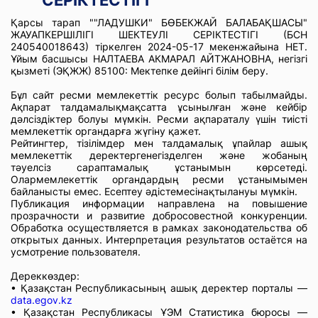
СЕРІКТЕСТІГІ
Қарсы тарап ""ЛАДУШКИ" БӨБЕКЖАЙ БАЛАБАҚШАСЫ"
ЖАУАПКЕРШІЛІГІ ШЕКТЕУЛІ СЕРІКТЕСТІГІ (БСН
240540018643) тіркелген 2024-05-17 мекенжайына НЕТ.
Ұйым басшысы НАЛТАЕВА АКМАРАЛ АЙТЖАНОВНА, негізгі
қызметі (ЭҚЖЖ) 85100: Мектепке дейінгі білім беру.
Бұл сайт ресми мемлекеттік ресурс болып табылмайды.
Ақпарат талдамалықмақсатта ұсынылған және кейбір
дәлсіздіктер болуы мүмкін. Ресми ақпараталу үшін тиісті
мемлекеттік органдарға жүгіну қажет.
Рейтингтер, тізілімдер мен талдамалық ұпайлар ашық
мемлекеттік деректергенегізделген және жобаның
тәуелсіз сараптамалық ұстанымын көрсетеді.
Олармемлекеттік органдардың ресми ұстанымымен
байланысты емес. Есептеу әдістемесінақтылануы мүмкін.
Публикация информации направлена на повышение
прозрачности и развитие добросовестной конкуренции.
Обработка осуществляется в рамках законодательства об
открытых данных. Интерпретация результатов остаётся на
усмотрение пользователя.
Дереккөздер:
• Қазақстан Республикасының ашық деректер порталы —
data.egov.kz
• Қазақстан Республикасы ҰЭМ Статистика бюросы —