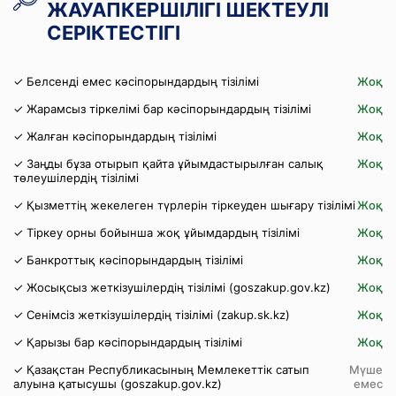
ЖАУАПКЕРШІЛІГІ ШЕКТЕУЛІ
СЕРІКТЕСТІГІ
✓ Белсенді емес кәсіпорындардың тізілімі
Жоқ
✓ Жарамсыз тіркелімі бар кәсіпорындардың тізілімі
Жоқ
✓ Жалған кәсіпорындардың тізілімі
Жоқ
✓ Заңды бұза отырып қайта ұйымдастырылған салық
Жоқ
төлеушілердің тізілімі
✓ Қызметтің жекелеген түрлерін тіркеуден шығару тізілімі
Жоқ
✓ Тіркеу орны бойынша жоқ ұйымдардың тізілімі
Жоқ
✓ Банкроттық кәсіпорындардың тізілімі
Жоқ
✓ Жосықсыз жеткізушілердің тізілімі (goszakup.gov.kz)
Жоқ
✓ Сенімсіз жеткізушілердің тізілімі (zakup.sk.kz)
Жоқ
✓ Қарызы бар кәсіпорындардың тізілімі
Жоқ
✓ Қазақстан Республикасының Мемлекеттік сатып
Мүше
алуына қатысушы (goszakup.gov.kz)
емес