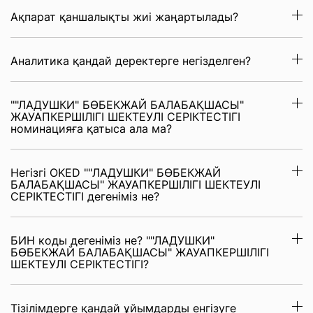
Ақпарат қаншалықты жиі жаңартылады?
Аналитика қандай деректерге негізделген?
""ЛАДУШКИ" БӨБЕКЖАЙ БАЛАБАҚШАСЫ"
ЖАУАПКЕРШІЛІГІ ШЕКТЕУЛІ СЕРІКТЕСТІГІ
номинацияға қатыса ала ма?
Негізгі OKED ""ЛАДУШКИ" БӨБЕКЖАЙ
БАЛАБАҚШАСЫ" ЖАУАПКЕРШІЛІГІ ШЕКТЕУЛІ
СЕРІКТЕСТІГІ дегеніміз не?
БИН коды дегеніміз не? ""ЛАДУШКИ"
БӨБЕКЖАЙ БАЛАБАҚШАСЫ" ЖАУАПКЕРШІЛІГІ
ШЕКТЕУЛІ СЕРІКТЕСТІГІ?
Тізілімдерге қандай ұйымдарды енгізуге