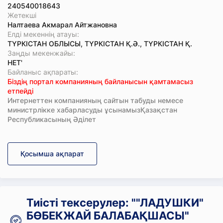
240540018643
Жетекші
Налтаева Акмарал Айтжановна
Елді мекеннің атауы:
ТҮРКІСТАН ОБЛЫСЫ, ТҮРКІСТАН Қ.Ә., ТҮРКІСТАН Қ.
Заңды мекенжайы:
НЕТ'
Байланыс ақпараты:
Біздің портал компанияның байланысын қамтамасыз
етпейді
Интернеттен компанияның сайтын табуды немесе
министрлікке хабарласуды ұсынамызҚазақстан
Республикасының Әділет
Қосымша ақпарат
Тиісті тексерулер: ""ЛАДУШКИ"
БӨБЕКЖАЙ БАЛАБАҚШАСЫ"