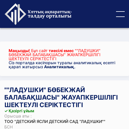
Маңызды!
Бұл сайт
тиесілі емес
""ЛАДУШКИ"
БӨБЕКЖАЙ БАЛАБАҚШАСЫ" ЖАУАПКЕРШІЛІГІ
ШЕКТЕУЛІ СЕРІКТЕСТІГІ
Сіз порталда кәсіпорын туралы аналитикалық есепті
қарап жатырсыз
Аналитикалық
.
""ЛАДУШКИ" БӨБЕКЖАЙ
БАЛАБАҚШАСЫ" ЖАУАПКЕРШІЛІГІ
ШЕКТЕУЛІ СЕРІКТЕСТІГІ
✓ Қазіргі ұйым
Орысша аты :
ТОО "ДЕТСКИЙ ЯСЛИ ДЕТСКИЙ САД "ЛАДУШКИ""
БСН