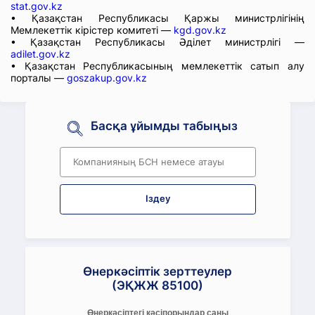
stat.gov.kz
• Қазақстан Республикасы Қаржы министрлігінің
Мемлекеттік кірістер комитеті —
kgd.gov.kz
• Қазақстан Республикасы Әділет министрлігі —
adilet.gov.kz
• Қазақстан Республикасының мемлекеттік сатып алу
порталы —
goszakup.gov.kz
Басқа ұйымды табыңыз
Іздеу
Өнеркәсіптік зерттеулер
(ЭҚЖЖ 85100)