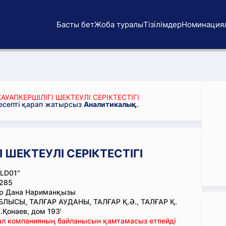
Басты бет
Жоба туралы
Тізілімдер
Номинация
АУАПКЕРШІЛІГІ ШЕКТЕУЛІ СЕРІКТЕСТІГІ
 есепті қарап жатырсыз
Аналитикалық
.
І ШЕКТЕУЛІ СЕРІКТЕСТІГІ
LD01"
285
р Дана Нариманқызы
ЛЫСЫ, ТАЛҒАР АУДАНЫ, ТАЛҒАР Қ.Ә., ТАЛҒАР Қ.
.Қонаев, дом 193'
тал компанияның байланысын қамтамасыз етпейді