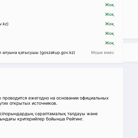
Жоқ
Жоқ
v.kz)
Жоқ
Жоқ
Жоқ
 алуына қатысушы (goszakup.gov.kz)
Мүше емес
ы проводится ежегодно на основании официальных
угих открытых источников.
: Кәсіпорындардың сараптамалық талдауы және
сындағы критерийлер бойынша Рейтинг.