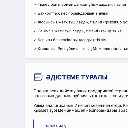
✓ Тіркеу орны бойынша жоқ ұйымдардың тізілімі
✓ Банкроттық кәсіпорындардың тізілімі
✓ Жосықсыз жеткізушілердің тізілімі (goszakup.go
✓ Сенімсіз жеткізушілердің тізілімі (zakup.sk.kz)
✓ Қарызы бар кәсіпорындардың тізілімі
✓ Қазақстан Республикасының Мемлекеттік сатып
ӘДІСТЕМЕ ТУРАЛЫ
Оценка всех действующих предприятий стран
налоговых данных, публичных контрактов и др
Ұйым аналитиканың 2 негізгі кезеңінен өтеді
қызмет түрі мен аймақ/ел кәсіпорындары ара
Толығырақ