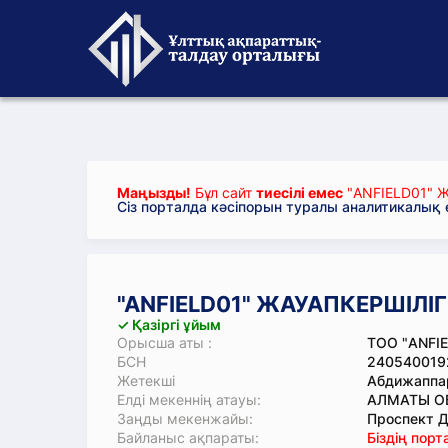
Маңызды!
Бұл сайт
тиесілі емес
"ANFIELD01" Ж
Сіз порталда кәсіпорын туралы аналитикалық
"ANFIELD01" ЖАУАПКЕРШІЛІГ
✓ Қазіргі ұйым
Орысша аты :
ТОО "ANFIE
БСН
240540019
Жетекші
Абдижаппа
Елді мекеннің атауы:
АЛМАТЫ ОБ
Заңды мекенжайы:
Проспект Д
Байланыс ақпараты:
Біздің пор