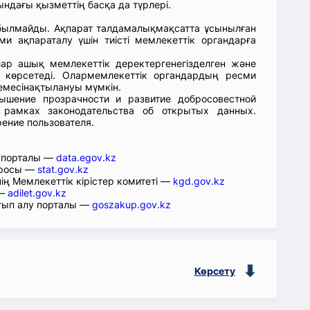
ндағы қызметтің басқа да түрлері.
абылмайды. Ақпарат талдамалықмақсатта ұсынылған
ми ақпараталу үшін тиісті мемлекеттік органдарға
лар ашық мемлекеттік деректергенегізделген және
 көрсетеді. Олармемлекеттік органдардың ресми
емесінақтылануы мүмкін.
ышение прозрачности и развитие добросовестной
 рамках законодательства об открытых данных.
рение пользователя.
р порталы —
data.egov.kz
юросы —
stat.gov.kz
ің Мемлекеттік кірістер комитеті —
kgd.gov.kz
 —
adilet.gov.kz
тып алу порталы —
goszakup.gov.kz
Көрсету