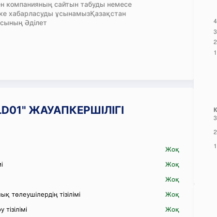
н компанияның сайтын табуды немесе
кке хабарласуды ұсынамызҚазақстан
сының Әділет
ELD01" ЖАУАПКЕРШІЛІГІ
Жоқ
і
Жоқ
Жоқ
қ төлеушілердің тізілімі
Жоқ
 тізілімі
Жоқ