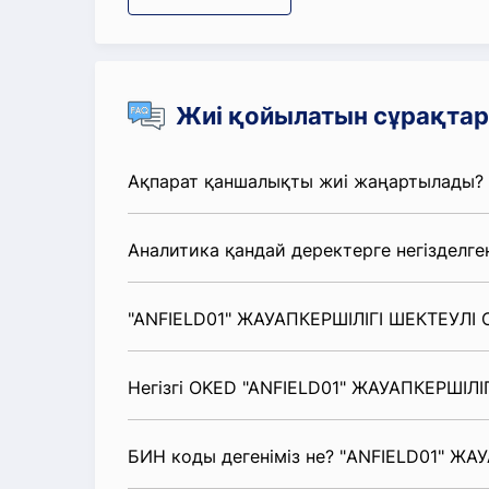
Жиі қойылатын сұрақтар
Ақпарат қаншалықты жиі жаңартылады?
Аналитика қандай деректерге негізделге
"ANFIELD01" ЖАУАПКЕРШІЛІГІ ШЕКТЕУЛІ С
Негізгі OKED "ANFIELD01" ЖАУАПКЕРШІЛІГ
БИН коды дегеніміз не? "ANFIELD01" ЖА