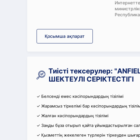
Интернетте
министрлі
Республика
Қосымша ақпарат
Тиісті тексерулер: "ANFI
ШЕКТЕУЛІ СЕРІКТЕСТІГІ
✓ Белсенді емес кәсіпорындардың тізілімі
✓ Жарамсыз тіркелімі бар кәсіпорындардың тізілім
✓ Жалған кәсіпорындардың тізілімі
✓ Заңды бұза отырып қайта ұйымдастырылған салы
✓ Қызметтің жекелеген түрлерін тіркеуден шығару