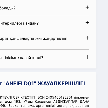
 болады?
итерийлері қандай?
парат қаншалықты жиі жаңартылып
 тізілімге қалай кірді?
т "ANFIELD01" ЖАУАПКЕРШІЛІГІ
ТЕУЛІ СЕРІКТЕСТІГІ (БСН 240540019285) тіркелген
аев, дом 193. Ұйым басшысы АБДИЖАППАР ДАНА
9: Басқа топтамаларға енгізілмеген, ақпараттық