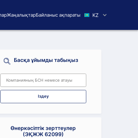
лар
Жаңалықтар
Байланыс ақпараты
KZ
Басқа ұйымды табыңыз
Іздеу
Өнеркәсіптік зерттеулер
(ЭҚЖЖ 62099)