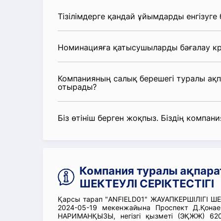
Тізілімдерге қандай ұйымдарды енгізуге
Номинацияға қатысушыларды бағалау кр
Компанияның салық берешегі туралы ақ
отырады?
Біз өтініш берген жоқпыз. Біздің компания
Компания туралы ақпара
ШЕКТЕУЛІ СЕРІКТЕСТІГІ
Қарсы тарап "ANFIELD01" ЖАУАПКЕРШІЛІГІ ШЕК
2024-05-19 мекенжайына Проспект Д.Қон
НАРИМАНҚЫЗЫ, негізгі қызметі (ЭҚЖЖ) 6209