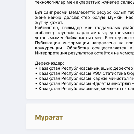
технологиялар мен ақпараттық жүйелер саласы
Бұл сайт ресми мемлекеттік ресурс болып т
және кейбір дәлсіздіктер болуы мүмкін. Рес
жүгіну қажет.
Рейтингтер, тізілімдер мен талдамалық ұпай
жобаның тәуелсіз сараптамалық ұстанымын
ұстанымымен байланысты емес. Есептеу әдіст
Публикация информации направлена на пов
конкуренции. Обработка осуществляется в
Интерпретация результатов остаётся на усмот
Дереккөздер:
• Қазақстан Республикасының ашық деректе
• Қазақстан Республикасы ҰЭМ Статистика б
• Қазақстан Республикасы Қаржы министрлігін
• Қазақстан Республикасы Әділет министрлігі
• Қазақстан Республикасының мемлекеттік са
Мұрағат