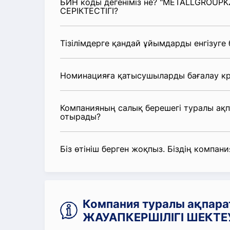
БИН коды дегеніміз не? "METALLGROUPK
СЕРІКТЕСТІГІ?
Тізілімдерге қандай ұйымдарды енгізуге
Номинацияға қатысушыларды бағалау кр
Компанияның салық берешегі туралы ақ
отырады?
Біз өтініш берген жоқпыз. Біздің компания
Компания туралы ақпар
ЖАУАПКЕРШІЛІГІ ШЕКТЕУ