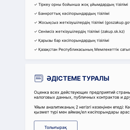
✓ Тіркеу орны бойынша жоқ ұйымдардың тізілімі
✓ Банкроттық кәсіпорындардың тізілімі
✓ Жосықсыз жеткізушілердің тізілімі (goszakup.go
✓ Сенімсіз жеткізушілердің тізілімі (zakup.sk.kz)
✓ Қарызы бар кәсіпорындардың тізілімі
✓ Қазақстан Республикасының Мемлекеттік сатып
ӘДІСТЕМЕ ТУРАЛЫ
Оценка всех действующих предприятий стран
налоговых данных, публичных контрактов и др
Ұйым аналитиканың 2 негізгі кезеңінен өтеді
қызмет түрі мен аймақ/ел кәсіпорындары ара
Толығырақ