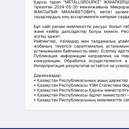
Қарсы тарап "METALLGROUPKZ" ЖАУАПКЕРШІЛ
тіркелген 2024-05-20 мекенжайына Микрора
ЖАКСЫЛЫК МАХАНБЕТОВИЧ, негізгі қызме
тауарлардың кең ассортиментін көтерме сауда
Бұл сайт ресми мемлекеттік ресурс болып т
және кейбір дәлсіздіктер болуы мүмкін. Рес
жүгіну қажет.
Рейтингтер, тізілімдер мен талдамалық ұпай
жобаның тәуелсіз сараптамалық ұстанымын
ұстанымымен байланысты емес. Есептеу әдіст
Публикация информации направлена на пов
конкуренции. Обработка осуществляется в
Интерпретация результатов остаётся на усмот
Дереккөздер:
• Қазақстан Республикасының ашық деректе
• Қазақстан Республикасы ҰЭМ Статистика б
• Қазақстан Республикасы Қаржы министрлігін
• Қазақстан Республикасы Әділет министрлігі
• Қазақстан Республикасының мемлекеттік са