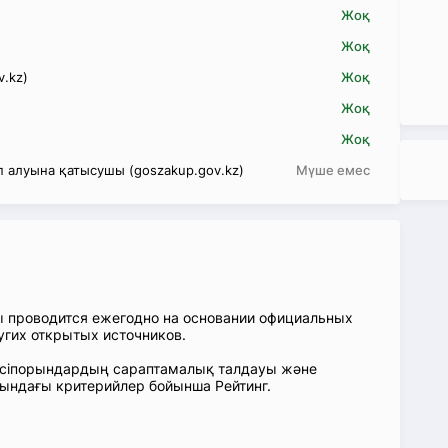
Жоқ
Жоқ
v.kz)
Жоқ
Жоқ
Жоқ
 алуына қатысушы (goszakup.gov.kz)
Мүше емес
ы проводится ежегодно на основании официальных
угих открытых источников.
: Кәсіпорындардың сараптамалық талдауы және
сындағы критерийлер бойынша Рейтинг.