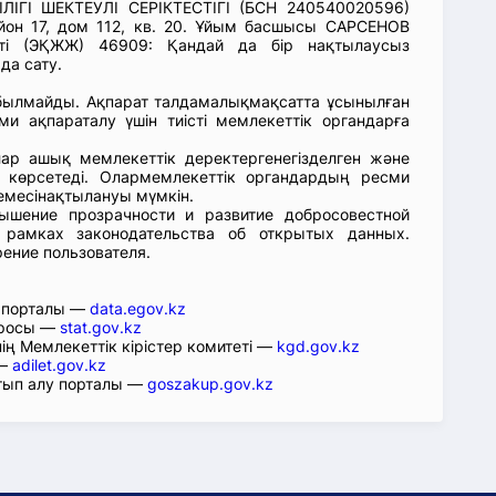
ІГІ ШЕКТЕУЛІ СЕРІКТЕСТІГІ (БСН 240540020596)
йон 17, дом 112, кв. 20. Ұйым басшысы САРСЕНОВ
ті (ЭҚЖЖ) 46909: Қандай да бір нақтылаусыз
да сату.
абылмайды. Ақпарат талдамалықмақсатта ұсынылған
ми ақпараталу үшін тиісті мемлекеттік органдарға
лар ашық мемлекеттік деректергенегізделген және
 көрсетеді. Олармемлекеттік органдардың ресми
емесінақтылануы мүмкін.
ышение прозрачности и развитие добросовестной
 рамках законодательства об открытых данных.
рение пользователя.
р порталы —
data.egov.kz
юросы —
stat.gov.kz
ің Мемлекеттік кірістер комитеті —
kgd.gov.kz
 —
adilet.gov.kz
тып алу порталы —
goszakup.gov.kz