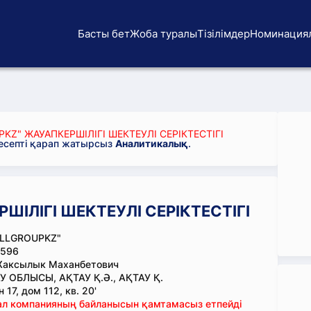
Басты бет
Жоба туралы
Тізілімдер
Номинация
KZ" ЖАУАПКЕРШІЛІГІ ШЕКТЕУЛІ СЕРІКТЕСТІГІ
 есепті қарап жатырсыз
Аналитикалық
.
ШІЛІГІ ШЕКТЕУЛІ СЕРІКТЕСТІГІ
LLGROUPKZ"
596
Жаксылык Маханбетович
 ОБЛЫСЫ, АҚТАУ Қ.Ә., АҚТАУ Қ.
17, дом 112, кв. 20'
тал компанияның байланысын қамтамасыз етпейді