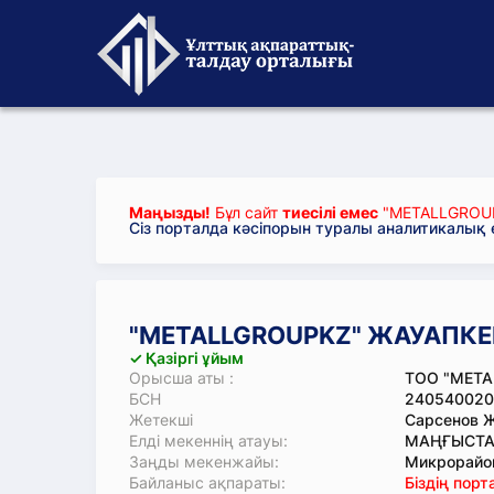
Маңызды!
Бұл сайт
тиесілі емес
"METALLGROUP
Сіз порталда кәсіпорын туралы аналитикалық
"METALLGROUPKZ" ЖАУАПКЕР
✓ Қазіргі ұйым
Орысша аты :
ТОО "META
БСН
240540020
Жетекші
Сарсенов 
Елді мекеннің атауы:
МАҢҒЫСТАУ
Заңды мекенжайы:
Микрорайон 
Байланыс ақпараты:
Біздің пор