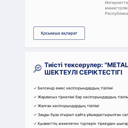
Интернетте
министрлі
Республика
Қосымша ақпарат
Тиісті тексерулер: "MET
ШЕКТЕУЛІ СЕРІКТЕСТІГІ
✓ Белсенді емес кәсіпорындардың тізілімі
✓ Жарамсыз тіркелімі бар кәсіпорындардың тізілім
✓ Жалған кәсіпорындардың тізілімі
✓ Заңды бұза отырып қайта ұйымдастырылған салы
✓ Қызметтің жекелеген түрлерін тіркеуден шығару