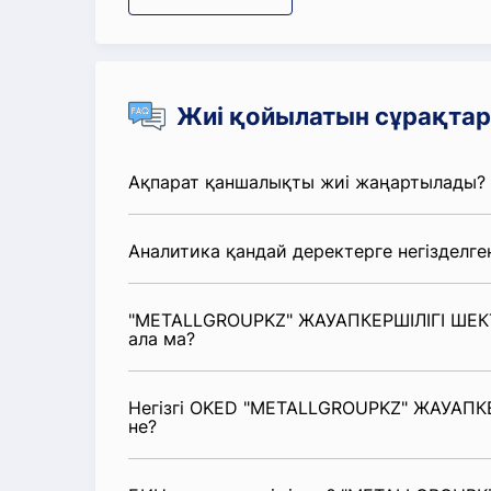
Жиі қойылатын сұрақтар
Ақпарат қаншалықты жиі жаңартылады?
Аналитика қандай деректерге негізделге
"METALLGROUPKZ" ЖАУАПКЕРШІЛІГІ ШЕКТ
ала ма?
Негізгі OKED "METALLGROUPKZ" ЖАУАПКЕР
не?