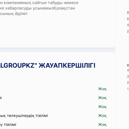
н компанияның сайтын табуды немесе
кке хабарласуды ұсынамызҚазақстан
сының Әділет
ALLGROUPKZ" ЖАУАПКЕРШІЛІГІ
Жоқ
і
Жоқ
Жоқ
қ төлеушілердің тізілімі
Жоқ
 тізілімі
Жоқ