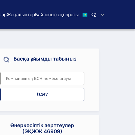
лар
Жаңалықтар
Байланыс ақпараты
KZ
Басқа ұйымды табыңыз
Іздеу
Өнеркәсіптік зерттеулер
(ЭҚЖЖ 46909)