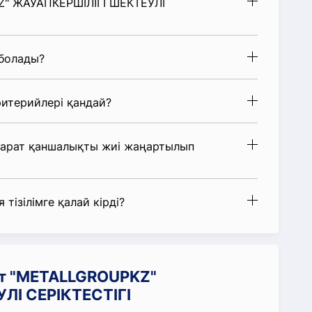
Z" ЖАУАПКЕРШІЛІГІ ШЕКТЕУЛІ
 болады?
итерийлері қандай?
парат қаншалықты жиі жаңартылып
 тізілімге қалай кірді?
ат "METALLGROUPKZ"
ЛІ СЕРІКТЕСТІГІ