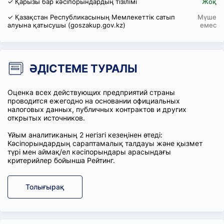
✓ Қарызы бар кәсіпорындардың тізілімі
Жоқ
✓ Қазақстан Республикасының Мемлекеттік сатып
Мүше
алуына қатысушы (goszakup.gov.kz)
емес
ӘДІСТЕМЕ ТУРАЛЫ
Оценка всех действующих предприятий страны
проводится ежегодно на основании официальных
налоговых данных, публичных контрактов и других
открытых источников.
Ұйым аналитиканың 2 негізгі кезеңінен өтеді:
Кәсіпорындардың сараптамалық талдауы және қызмет
түрі мен аймақ/ел кәсіпорындары арасындағы
критерийлер бойынша Рейтинг.
Толығырақ