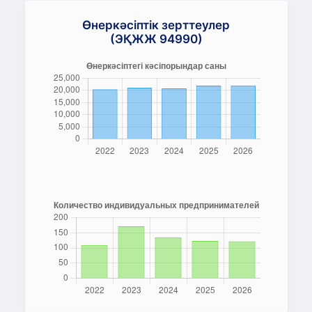
Өнеркәсіптік зерттеулер
(ЭҚЖЖ 94990)