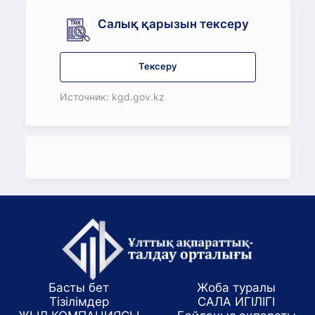
Салық қарызын тексеру
Тексеру
Источник: kgd.gov.kz
Басты бет
Жоба туралы
Тізілімдер
САЛА ИГІЛІГІ