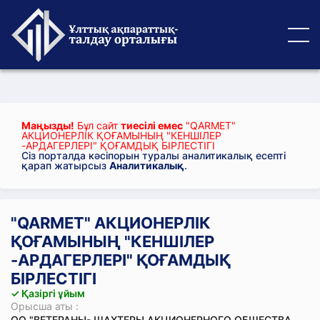
Маңызды!
Бұл сайт
тиесілі емес
"QARMET"
АКЦИОНЕРЛІК ҚОҒАМЫНЫҢ "КЕНШІЛЕР
-АРДАГЕРЛЕРІ" ҚОҒАМДЫҚ БІРЛЕСТІГІ
Сіз порталда кәсіпорын туралы аналитикалық есепті
қарап жатырсыз
Аналитикалық
.
"QARMET" АКЦИОНЕРЛІК
ҚОҒАМЫНЫҢ "КЕНШІЛЕР
-АРДАГЕРЛЕРІ" ҚОҒАМДЫҚ
БІРЛЕСТІГІ
✓ Қазіргі ұйым
Орысша аты :
ОО "ВЕТЕРАНЫ- ШАХТЕРЫ АКЦИОНЕРНОГО ОБЩЕСТВА