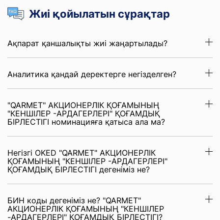
Жиі қойылатын сұрақтар
Ақпарат қаншалықты жиі жаңартылады?
Аналитика қандай деректерге негізделген?
"QARMET" АКЦИОНЕРЛІК ҚОҒАМЫНЫҢ
"КЕНШІЛЕР -АРДАГЕРЛЕРІ" ҚОҒАМДЫҚ
БІРЛЕСТІГІ номинацияға қатыса ала ма?
Негізгі OKED "QARMET" АКЦИОНЕРЛІК
ҚОҒАМЫНЫҢ "КЕНШІЛЕР -АРДАГЕРЛЕРІ"
ҚОҒАМДЫҚ БІРЛЕСТІГІ дегеніміз не?
БИН коды дегеніміз не? "QARMET"
АКЦИОНЕРЛІК ҚОҒАМЫНЫҢ "КЕНШІЛЕР
-АРДАГЕРЛЕРІ" ҚОҒАМДЫҚ БІРЛЕСТІГІ?