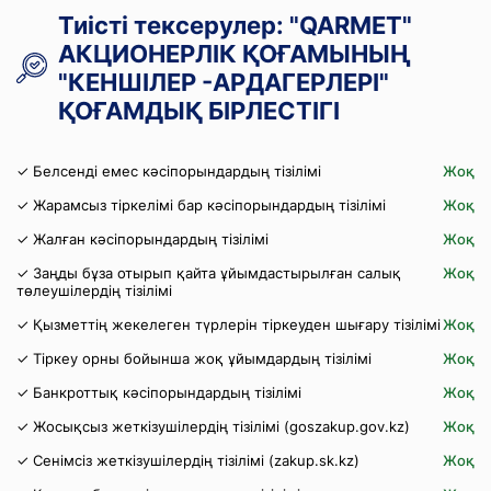
Тиісті тексерулер: "QARMET"
АКЦИОНЕРЛІК ҚОҒАМЫНЫҢ
"КЕНШІЛЕР -АРДАГЕРЛЕРІ"
ҚОҒАМДЫҚ БІРЛЕСТІГІ
✓ Белсенді емес кәсіпорындардың тізілімі
Жоқ
✓ Жарамсыз тіркелімі бар кәсіпорындардың тізілімі
Жоқ
✓ Жалған кәсіпорындардың тізілімі
Жоқ
✓ Заңды бұза отырып қайта ұйымдастырылған салық
Жоқ
төлеушілердің тізілімі
✓ Қызметтің жекелеген түрлерін тіркеуден шығару тізілімі
Жоқ
✓ Тіркеу орны бойынша жоқ ұйымдардың тізілімі
Жоқ
✓ Банкроттық кәсіпорындардың тізілімі
Жоқ
✓ Жосықсыз жеткізушілердің тізілімі (goszakup.gov.kz)
Жоқ
✓ Сенімсіз жеткізушілердің тізілімі (zakup.sk.kz)
Жоқ