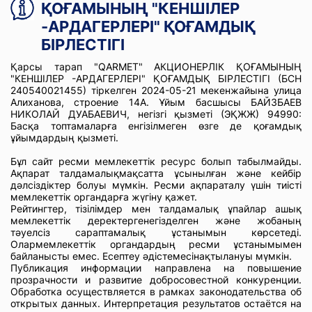
ҚОҒАМЫНЫҢ "КЕНШІЛЕР
-АРДАГЕРЛЕРІ" ҚОҒАМДЫҚ
БІРЛЕСТІГІ
Қарсы тарап "QARMET" АКЦИОНЕРЛІК ҚОҒАМЫНЫҢ
"КЕНШІЛЕР -АРДАГЕРЛЕРІ" ҚОҒАМДЫҚ БІРЛЕСТІГІ (БСН
240540021455) тіркелген 2024-05-21 мекенжайына улица
Алиханова, строение 14А. Ұйым басшысы БАЙЗБАЕВ
НИКОЛАЙ ДУАБАЕВИЧ, негізгі қызметі (ЭҚЖЖ) 94990:
Басқа топтамаларға енгізілмеген өзге де қоғамдық
ұйымдардың қызметі.
Бұл сайт ресми мемлекеттік ресурс болып табылмайды.
Ақпарат талдамалықмақсатта ұсынылған және кейбір
дәлсіздіктер болуы мүмкін. Ресми ақпараталу үшін тиісті
мемлекеттік органдарға жүгіну қажет.
Рейтингтер, тізілімдер мен талдамалық ұпайлар ашық
мемлекеттік деректергенегізделген және жобаның
тәуелсіз сараптамалық ұстанымын көрсетеді.
Олармемлекеттік органдардың ресми ұстанымымен
байланысты емес. Есептеу әдістемесінақтылануы мүмкін.
Публикация информации направлена на повышение
прозрачности и развитие добросовестной конкуренции.
Обработка осуществляется в рамках законодательства об
открытых данных. Интерпретация результатов остаётся на