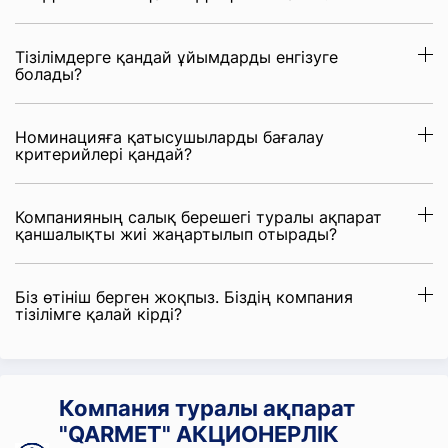
Тізілімдерге қандай ұйымдарды енгізуге
болады?
Номинацияға қатысушыларды бағалау
критерийлері қандай?
Компанияның салық берешегі туралы ақпарат
қаншалықты жиі жаңартылып отырады?
Біз өтініш берген жоқпыз. Біздің компания
тізілімге қалай кірді?
Компания туралы ақпарат
"QARMET" АКЦИОНЕРЛІК