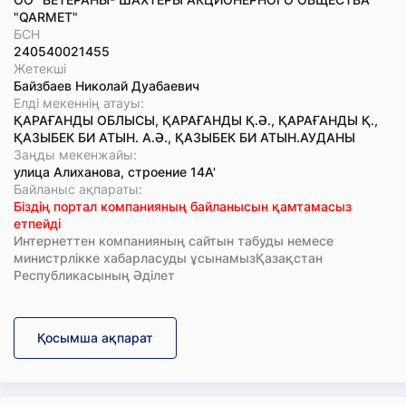
"QARMET"
БСН
240540021455
Жетекші
Байзбаев Николай Дуабаевич
Елді мекеннің атауы:
ҚАРАҒАНДЫ ОБЛЫСЫ, ҚАРАҒАНДЫ Қ.Ә., ҚАРАҒАНДЫ Қ.,
ҚАЗЫБЕК БИ АТЫН. А.Ә., ҚАЗЫБЕК БИ АТЫН.АУДАНЫ
Заңды мекенжайы:
улица Алиханова, строение 14А'
Байланыс ақпараты:
Біздің портал компанияның байланысын қамтамасыз
етпейді
Интернеттен компанияның сайтын табуды немесе
министрлікке хабарласуды ұсынамызҚазақстан
Республикасының Әділет
Қосымша ақпарат