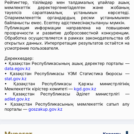
Рейтингтер, тізілімдер мен талдамалық ұпайлар ашық
мемлекеттік деректергенегізделген және жобаның
тәуелсіз сараптамалық ұстанымын көрсетеді.
Олармемлекеттік органдардың ресми ұстанымымен
байланысты емес. Есептеу әдістемесінақтылануы мүмкін.
Публикация информации направлена на повышение
прозрачности и развитие добросовестной конкуренции.
Обработка осуществляется в рамках законодательства об
открытых данных. Интерпретация результатов остаётся на
усмотрение пользователя.
Дереккөздер:
• Қазақстан Республикасының ашық деректер порталы —
data.egov.kz
• Қазақстан Республикасы ҰЭМ Статистика бюросы —
stat.gov.kz
• Қазақстан Республикасы Қаржы министрлігінің
Мемлекеттік кірістер комитеті —
kgd.gov.kz
• Қазақстан Республикасы Әділет министрлігі —
adilet.gov.kz
• Қазақстан Республикасының мемлекеттік сатып алу
порталы —
goszakup.gov.kz
Көрсету