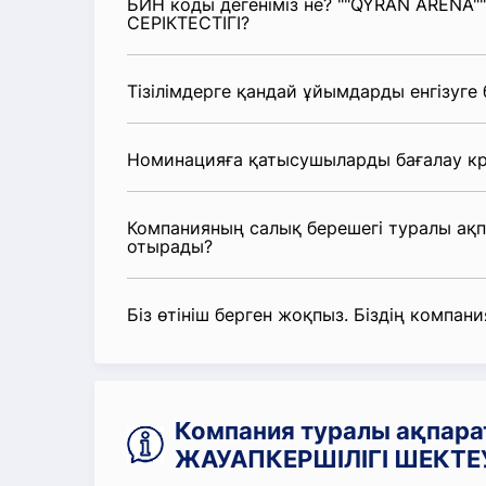
БИН коды дегеніміз не? ""QYRAN ARENA
СЕРІКТЕСТІГІ?
Тізілімдерге қандай ұйымдарды енгізуге
Номинацияға қатысушыларды бағалау кр
Компанияның салық берешегі туралы ақ
отырады?
Біз өтініш берген жоқпыз. Біздің компания
Компания туралы ақпара
ЖАУАПКЕРШІЛІГІ ШЕКТЕУ