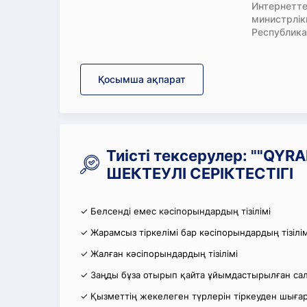
Интернетте
министрлі
Республика
Қосымша ақпарат
Тиісті тексерулер: ""QY
ШЕКТЕУЛІ СЕРІКТЕСТІГІ
✓ Белсенді емес кәсіпорындардың тізілімі
✓ Жарамсыз тіркелімі бар кәсіпорындардың тізілім
✓ Жалған кәсіпорындардың тізілімі
✓ Заңды бұза отырып қайта ұйымдастырылған салы
✓ Қызметтің жекелеген түрлерін тіркеуден шығару