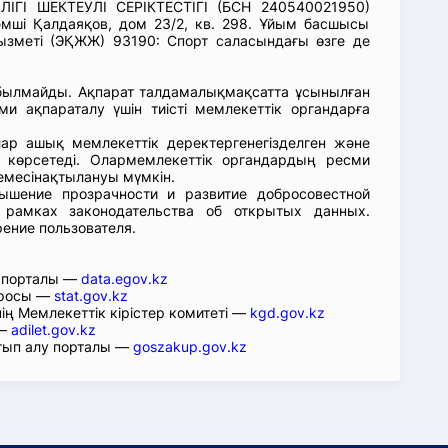
ІГІ ШЕКТЕУЛІ СЕРІКТЕСТІГІ (БСН 240540021950)
мші Қалдаяқов, дом 23/2, кв. 298. Ұйым басшысы
зметі (ЭҚЖЖ) 93190: Спорт саласындағы өзге де
абылмайды. Ақпарат талдамалықмақсатта ұсынылған
ми ақпараталу үшін тиісті мемлекеттік органдарға
лар ашық мемлекеттік деректергенегізделген және
 көрсетеді. Олармемлекеттік органдардың ресми
емесінақтылануы мүмкін.
ышение прозрачности и развитие добросовестной
 рамках законодательства об открытых данных.
рение пользователя.
р порталы —
data.egov.kz
юросы —
stat.gov.kz
ің Мемлекеттік кірістер комитеті —
kgd.gov.kz
 —
adilet.gov.kz
тып алу порталы —
goszakup.gov.kz