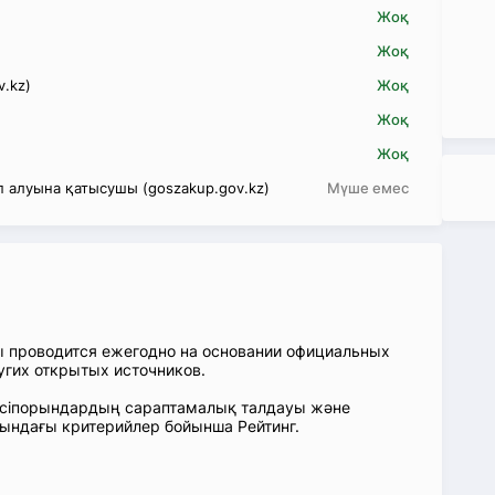
Жоқ
Жоқ
v.kz)
Жоқ
Жоқ
Жоқ
 алуына қатысушы (goszakup.gov.kz)
Мүше емес
ы проводится ежегодно на основании официальных
угих открытых источников.
: Кәсіпорындардың сараптамалық талдауы және
сындағы критерийлер бойынша Рейтинг.