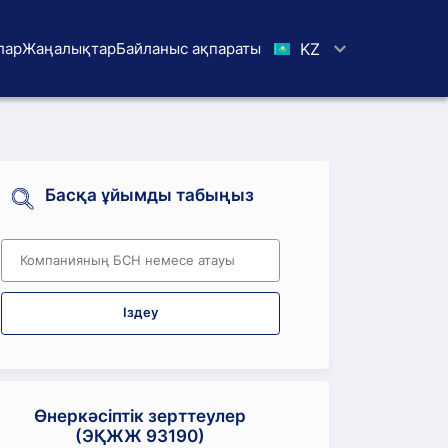
лар
Жаңалықтар
Байланыс ақпараты
KZ
Басқа ұйымды табыңыз
Іздеу
Өнеркәсіптік зерттеулер
(ЭҚЖЖ 93190)