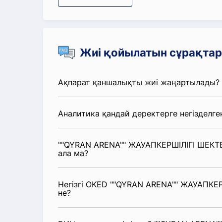
Жиі қойылатын сұрақтар
Ақпарат қаншалықты жиі жаңартылады?
Аналитика қандай деректерге негізделге
""QYRAN ARENA"" ЖАУАПКЕРШІЛІГІ ШЕКТЕ
ала ма?
Негізгі OKED ""QYRAN ARENA"" ЖАУАПКЕРШ
не?