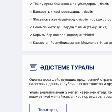
✓ Тіркеу орны бойынша жоқ ұйымдардың тізілімі
✓ Банкроттық кәсіпорындардың тізілімі
✓ Жосықсыз жеткізушілердің тізілімі (goszakup.go
✓ Сенімсіз жеткізушілердің тізілімі (zakup.sk.kz)
✓ Қарызы бар кәсіпорындардың тізілімі
✓ Қазақстан Республикасының Мемлекеттік сатып
ӘДІСТЕМЕ ТУРАЛЫ
Оценка всех действующих предприятий стран
налоговых данных, публичных контрактов и др
Ұйым аналитиканың 2 негізгі кезеңінен өтеді
қызмет түрі мен аймақ/ел кәсіпорындары ара
Толығырақ