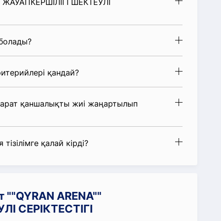
"" ЖАУАПКЕРШІЛІГІ ШЕКТЕУЛІ
 болады?
итерийлері қандай?
парат қаншалықты жиі жаңартылып
 тізілімге қалай кірді?
т ""QYRAN ARENA""
ЛІ СЕРІКТЕСТІГІ