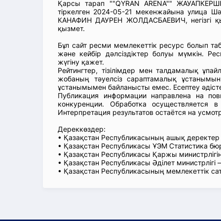
Қарсы тарап ""QYRAN ARENA"" ЖАУАПКЕРШІЛ
тіркелген 2024-05-21 мекенжайына улица Шә
КАНАФИН ДАУРЕН ЖОЛДАСБАЕВИЧ, негізгі қы
қызмет.
Бұл сайт ресми мемлекеттік ресурс болып т
және кейбір дәлсіздіктер болуы мүмкін. Рес
жүгіну қажет.
Рейтингтер, тізілімдер мен талдамалық ұпай
жобаның тәуелсіз сараптамалық ұстанымын
ұстанымымен байланысты емес. Есептеу әдіст
Публикация информации направлена на пов
конкуренции. Обработка осуществляется в
Интерпретация результатов остаётся на усмот
Дереккөздер:
• Қазақстан Республикасының ашық деректе
• Қазақстан Республикасы ҰЭМ Статистика б
• Қазақстан Республикасы Қаржы министрлігін
• Қазақстан Республикасы Әділет министрлігі
• Қазақстан Республикасының мемлекеттік са