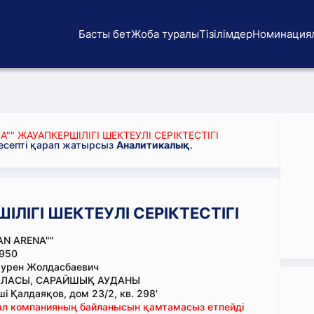
Басты бет
Жоба туралы
Тізілімдер
Номинация
"" ЖАУАПКЕРШІЛІГІ ШЕКТЕУЛІ СЕРІКТЕСТІГІ
 есепті қарап жатырсыз
Аналитикалық
.
ІЛІГІ ШЕКТЕУЛІ СЕРІКТЕСТІГІ
AN ARENA""
950
аурен Жолдасбаевич
АЛАСЫ, САРАЙШЫҚ АУДАНЫ
і Қалдаяқов, дом 23/2, кв. 298'
тал компанияның байланысын қамтамасыз етпейді