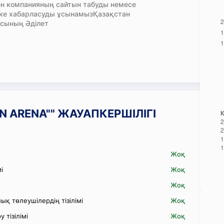
н компанияның сайтын табуды немесе
кке хабарласуды ұсынамызҚазақстан
сының Әділет
RAN ARENA"" ЖАУАПКЕРШІЛІГІ
Жоқ
і
Жоқ
Жоқ
қ төлеушілердің тізілімі
Жоқ
 тізілімі
Жоқ