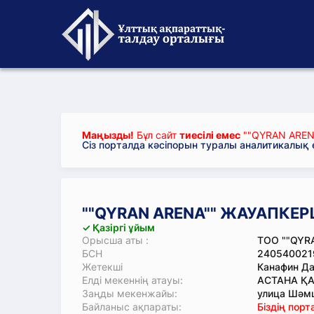
Маңызды!
Бұл сайт
тиесілі емес
""QYRAN ARENA
Сіз порталда кәсіпорын туралы аналитикалық
""QYRAN ARENA"" ЖАУАПКЕРШ
✓ Қазіргі ұйым
Орысша аты :
ТОО ""QYR
БСН
240540021
Жетекші
Канафин Д
Елді мекеннің атауы:
АСТАНА Қ
Заңды мекенжайы:
улица Шәмш
Байланыс ақпараты:
Біздің пор