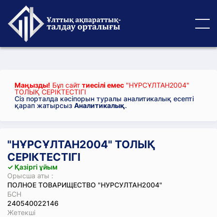
Маңызды!
Бұл сайт
тиесілі емес
"НҰРСҰЛТАН2004"
ТОЛЫҚ СЕРІКТЕСТІГІ
Сіз порталда кәсіпорын туралы аналитикалық есепті
қарап жатырсыз
Аналитикалық
.
"НҰРСҰЛТАН2004" ТОЛЫҚ
СЕРІКТЕСТІГІ
✓ Қазіргі ұйым
Орысша аты :
ПОЛНОЕ ТОВАРИЩЕСТВО "НУРСУЛТАН2004"
БСН
240540022146
Жетекші