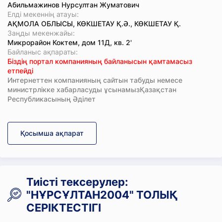
Абильмажинов Нурсултан Жуматович
Елді мекеннің атауы:
АҚМОЛА ОБЛЫСЫ, КӨКШЕТАУ Қ.Ә., КӨКШЕТАУ Қ.
Заңды мекенжайы:
Микрорайон Коктем, дом 11Д, кв. 2'
Байланыс ақпараты:
Біздің портал компанияның байланысын қамтамасыз
етпейді
Интернеттен компанияның сайтын табуды немесе
министрлікке хабарласуды ұсынамызҚазақстан
Республикасының Әділет
Қосымша ақпарат
Тиісті тексерулер:
"НҰРСҰЛТАН2004" ТОЛЫҚ
СЕРІКТЕСТІГІ