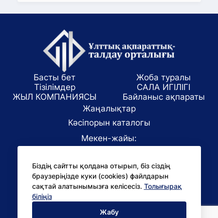
Басты бет
Жоба туралы
Тізілімдер
САЛА ИГІЛІГІ
ЖЫЛ КОМПАНИЯСЫ
Байланыс ақпараты
Жаңалықтар
Кәсіпорын каталогы
Мекен-жайы:
Алматы қаласы, ул. Маркова 61/1
Біздің сайтты қолдана отырып, біз сіздің
E-mail:
браузеріңізде куки (cookies) файлдарын
office@niac.kz
сақтай алатынымызға келісесіз.
Толығырақ
БАҚ үшін:
біліңіз
pr@niac.kz
Жабу