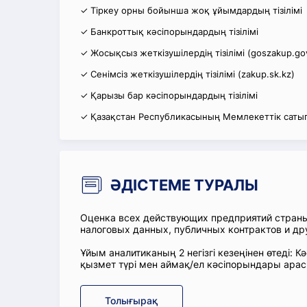
✓ Тіркеу орны бойынша жоқ ұйымдардың тізілімі
✓ Банкроттық кәсіпорындардың тізілімі
✓ Жосықсыз жеткізушілердің тізілімі (goszakup.go
✓ Сенімсіз жеткізушілердің тізілімі (zakup.sk.kz)
✓ Қарызы бар кәсіпорындардың тізілімі
✓ Қазақстан Республикасының Мемлекеттік сатып
ӘДІСТЕМЕ ТУРАЛЫ
Оценка всех действующих предприятий стран
налоговых данных, публичных контрактов и др
Ұйым аналитиканың 2 негізгі кезеңінен өтеді
қызмет түрі мен аймақ/ел кәсіпорындары ара
Толығырақ