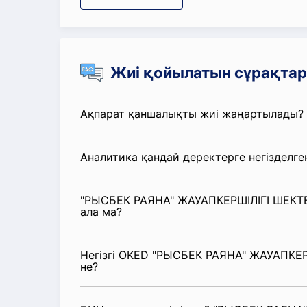
Жиі қойылатын сұрақтар
Ақпарат қаншалықты жиі жаңартылады?
Аналитика қандай деректерге негізделге
"РЫСБЕК РАЯНА" ЖАУАПКЕРШІЛІГІ ШЕКТЕУ
ала ма?
Негізгі OKED "РЫСБЕК РАЯНА" ЖАУАПКЕРШ
не?