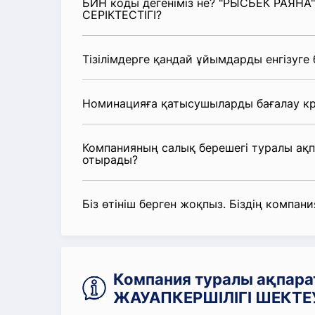
БИН коды дегеніміз не? "РЫСБЕК РАЯНА
СЕРІКТЕСТІГІ?
Тізілімдерге қандай ұйымдарды енгізуге
Номинацияға қатысушыларды бағалау кр
Компанияның салық берешегі туралы ақ
отырады?
Біз өтініш берген жоқпыз. Біздің компания
Компания туралы ақпара
ЖАУАПКЕРШІЛІГІ ШЕКТЕУ