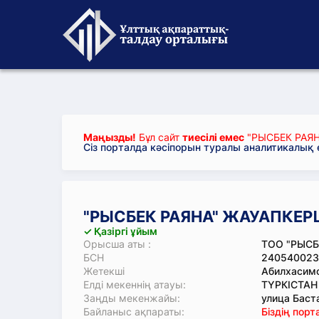
Маңызды!
Бұл сайт
тиесілі емес
"РЫСБЕК РАЯН
Сіз порталда кәсіпорын туралы аналитикалық
"РЫСБЕК РАЯНА" ЖАУАПКЕРШІ
✓ Қазіргі ұйым
Орысша аты :
ТОО "РЫСБ
БСН
240540023
Жетекші
Абилхасимо
Елді мекеннің атауы:
ТҮРКІСТАН
Заңды мекенжайы:
улица Баста
Байланыс ақпараты:
Біздің пор