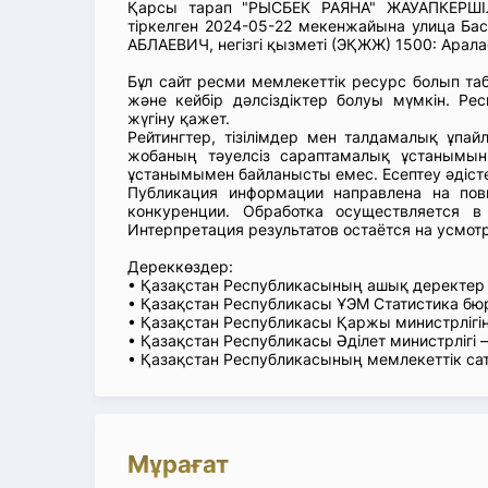
Қарсы тарап "РЫСБЕК РАЯНА" ЖАУАПКЕРШІЛ
тіркелген 2024-05-22 мекенжайына улица Б
АБЛАЕВИЧ, негізгі қызметі (ЭҚЖЖ) 1500: Арал
Бұл сайт ресми мемлекеттік ресурс болып т
және кейбір дәлсіздіктер болуы мүмкін. Рес
жүгіну қажет.
Рейтингтер, тізілімдер мен талдамалық ұпай
жобаның тәуелсіз сараптамалық ұстанымын
ұстанымымен байланысты емес. Есептеу әдіст
Публикация информации направлена на пов
конкуренции. Обработка осуществляется в
Интерпретация результатов остаётся на усмот
Дереккөздер:
• Қазақстан Республикасының ашық деректе
• Қазақстан Республикасы ҰЭМ Статистика б
• Қазақстан Республикасы Қаржы министрлігін
• Қазақстан Республикасы Әділет министрлігі
• Қазақстан Республикасының мемлекеттік са
Мұрағат