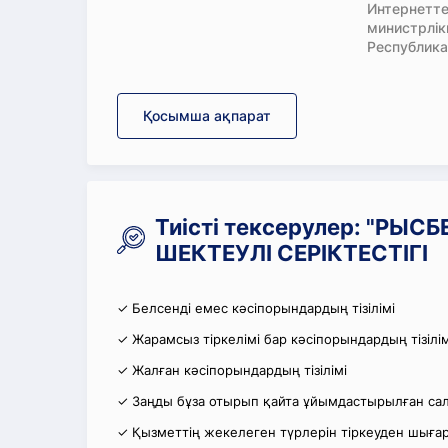
Интернетте
министрлі
Республика
Қосымша ақпарат
Тиісті тексерулер: "РЫС
ШЕКТЕУЛІ СЕРІКТЕСТІГІ
✓ Белсенді емес кәсіпорындардың тізілімі
✓ Жарамсыз тіркелімі бар кәсіпорындардың тізілім
✓ Жалған кәсіпорындардың тізілімі
✓ Заңды бұза отырып қайта ұйымдастырылған салы
✓ Қызметтің жекелеген түрлерін тіркеуден шығару