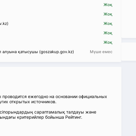
Жоқ
Жоқ
v.kz)
Жоқ
Жоқ
Жоқ
 алуына қатысушы (goszakup.gov.kz)
Мүше емес
ы проводится ежегодно на основании официальных
угих открытых источников.
: Кәсіпорындардың сараптамалық талдауы және
сындағы критерийлер бойынша Рейтинг.