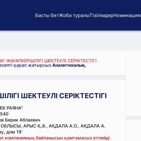
Басты бет
Жоба туралы
Тізілімдер
Номинация
А" ЖАУАПКЕРШІЛІГІ ШЕКТЕУЛІ СЕРІКТЕСТІГІ
 есепті қарап жатырсыз
Аналитикалық
.
ЛІГІ ШЕКТЕУЛІ СЕРІКТЕСТІГІ
ЕК РАЯНА"
540
в Берик Аблаевич
 ОБЛЫСЫ, АРЫС Қ.Ә., АҚДАЛА А.О., АҚДАЛА А.
у, дом 19'
тал компанияның байланысын қамтамасыз етпейді