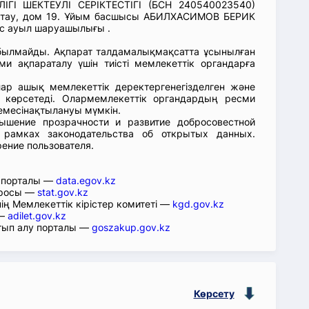
ІГІ ШЕКТЕУЛІ СЕРІКТЕСТІГІ (БСН 240540023540)
астау, дом 19. Ұйым басшысы АБИЛХАСИМОВ БЕРИК
ас ауыл шаруашылығы .
абылмайды. Ақпарат талдамалықмақсатта ұсынылған
ми ақпараталу үшін тиісті мемлекеттік органдарға
лар ашық мемлекеттік деректергенегізделген және
 көрсетеді. Олармемлекеттік органдардың ресми
емесінақтылануы мүмкін.
ышение прозрачности и развитие добросовестной
 рамках законодательства об открытых данных.
рение пользователя.
р порталы —
data.egov.kz
юросы —
stat.gov.kz
ің Мемлекеттік кірістер комитеті —
kgd.gov.kz
 —
adilet.gov.kz
тып алу порталы —
goszakup.gov.kz
Көрсету