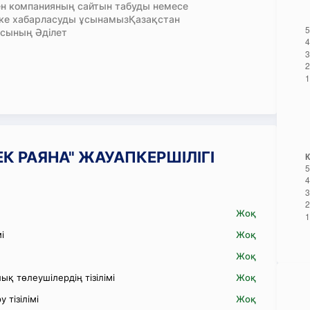
н компанияның сайтын табуды немесе
кке хабарласуды ұсынамызҚазақстан
сының Әділет
БЕК РАЯНА" ЖАУАПКЕРШІЛІГІ
Жоқ
і
Жоқ
Жоқ
қ төлеушілердің тізілімі
Жоқ
 тізілімі
Жоқ