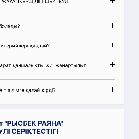
" ЖАУАПКЕРШІЛІГІ ШЕКТЕУЛІ
 болады?
итерийлері қандай?
парат қаншалықты жиі жаңартылып
 тізілімге қалай кірді?
т "РЫСБЕК РАЯНА"
ЛІ СЕРІКТЕСТІГІ