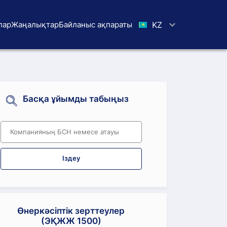
лар
Жаңалықтар
Байланыс ақпараты
KZ
Басқа ұйымды табыңыз
Іздеу
Өнеркәсіптік зерттеулер
(ЭҚЖЖ 1500)