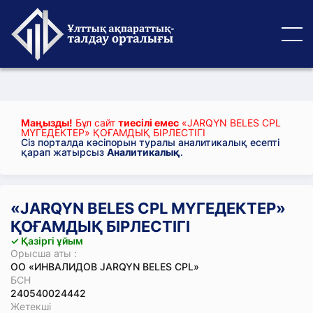
Маңызды!
Бұл сайт
тиесілі емес
«JARQYN BELES CPL
МҮГЕДЕКТЕР» ҚОҒАМДЫҚ БІРЛЕСТІГІ
Сіз порталда кәсіпорын туралы аналитикалық есепті
қарап жатырсыз
Аналитикалық
.
«JARQYN BELES CPL МҮГЕДЕКТЕР»
ҚОҒАМДЫҚ БІРЛЕСТІГІ
✓ Қазіргі ұйым
Орысша аты :
ОО «ИНВАЛИДОВ JARQYN BELES CPL»
БСН
240540024442
Жетекші