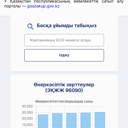
• Қазақстан Республикасының мемлекеттік сатып алу
порталы —
goszakup.gov.kz
Басқа ұйымды табыңыз
Іздеу
Өнеркәсіптік зерттеулер
(ЭҚЖЖ 96090)