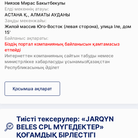
Ниязов Мирас Бакытбекулы
Елді мекеннің атауы:
АСТАНА Қ., АЛМАТЫ АУДАНЫ
Заңды мекенжайы:
Жилой массив Юго-Восток (левая сторона), улица Іле, дом
15'
Байланыс ақпараты:
Біздің портал компанияның байланысын қамтамасыз
етпейді
Интернеттен компанияның сайтын табуды немесе
министрлікке хабарласуды ұсынамызҚазақстан
Республикасының Әділет
Қосымша ақпарат
Тиісті тексерулер: «JARQYN
BELES CPL МҮГЕДЕКТЕР»
ҚОҒАМДЫҚ БІРЛЕСТІГІ