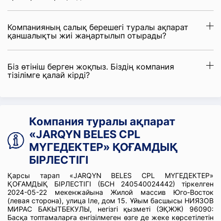
Компанияның салық берешегі туралы ақпарат
қаншалықты жиі жаңартылып отырады?
Біз өтініш берген жоқпыз. Біздің компания
тізілімге қалай кірді?
Компания туралы ақпарат
«JARQYN BELES CPL
МҮГЕДЕКТЕР» ҚОҒАМДЫҚ
БІРЛЕСТІГІ
Қарсы тарап «JARQYN BELES CPL МҮГЕДЕКТЕР»
ҚОҒАМДЫҚ БІРЛЕСТІГІ (БСН 240540024442) тіркелген
2024-05-22 мекенжайына Жилой массив Юго-Восток
(левая сторона), улица Іле, дом 15. Ұйым басшысы НИЯЗОВ
МИРАС БАКЫТБЕКУЛЫ, негізгі қызметі (ЭҚЖЖ) 96090:
Басқа топтамаларға енгізілмеген өзге де жеке көрсетілетін