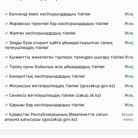
✓ Белсенді емес кәсіпорындардың тізілімі
Жоқ
✓ Жарамсыз тіркелімі бар кәсіпорындардың тізілімі
Жоқ
✓ Жалған кәсіпорындардың тізілімі
Жоқ
✓ Заңды бұза отырып қайта ұйымдастырылған салық
Жоқ
төлеушілердің тізілімі
✓ Қызметтің жекелеген түрлерін тіркеуден шығару тізілімі
Жоқ
✓ Тіркеу орны бойынша жоқ ұйымдардың тізілімі
Жоқ
✓ Банкроттық кәсіпорындардың тізілімі
Жоқ
✓ Жосықсыз жеткізушілердің тізілімі (goszakup.gov.kz)
Жоқ
✓ Сенімсіз жеткізушілердің тізілімі (zakup.sk.kz)
Жоқ
✓ Қарызы бар кәсіпорындардың тізілімі
Жоқ
✓ Қазақстан Республикасының Мемлекеттік сатып
Мүше
алуына қатысушы (goszakup.gov.kz)
емес