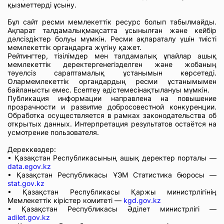
қызметтерді ұсыну.
Бұл сайт ресми мемлекеттік ресурс болып табылмайды.
Ақпарат талдамалықмақсатта ұсынылған және кейбір
дәлсіздіктер болуы мүмкін. Ресми ақпараталу үшін тиісті
мемлекеттік органдарға жүгіну қажет.
Рейтингтер, тізілімдер мен талдамалық ұпайлар ашық
мемлекеттік деректергенегізделген және жобаның
тәуелсіз сараптамалық ұстанымын көрсетеді.
Олармемлекеттік органдардың ресми ұстанымымен
байланысты емес. Есептеу әдістемесінақтылануы мүмкін.
Публикация информации направлена на повышение
прозрачности и развитие добросовестной конкуренции.
Обработка осуществляется в рамках законодательства об
открытых данных. Интерпретация результатов остаётся на
усмотрение пользователя.
Дереккөздер:
• Қазақстан Республикасының ашық деректер порталы —
data.egov.kz
• Қазақстан Республикасы ҰЭМ Статистика бюросы —
stat.gov.kz
• Қазақстан Республикасы Қаржы министрлігінің
Мемлекеттік кірістер комитеті —
kgd.gov.kz
• Қазақстан Республикасы Әділет министрлігі —
adilet.gov.kz