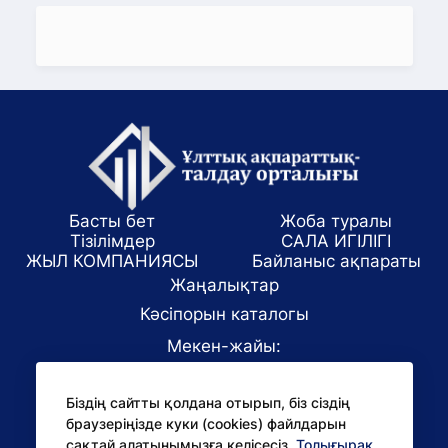
Басты бет
Жоба туралы
Тізілімдер
САЛА ИГІЛІГІ
ЖЫЛ КОМПАНИЯСЫ
Байланыс ақпараты
Жаңалықтар
Кәсіпорын каталогы
Мекен-жайы:
Алматы қаласы, ул. Маркова 61/1
Біздің сайтты қолдана отырып, біз сіздің
E-mail:
браузеріңізде куки (cookies) файлдарын
office@niac.kz
сақтай алатынымызға келісесіз.
Толығырақ