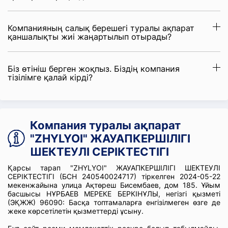
Компанияның салық берешегі туралы ақпарат
қаншалықты жиі жаңартылып отырады?
Біз өтініш берген жоқпыз. Біздің компания
тізілімге қалай кірді?
Компания туралы ақпарат
"ZHYLYOI" ЖАУАПКЕРШІЛІГІ
ШЕКТЕУЛІ СЕРІКТЕСТІГІ
Қарсы тарап "ZHYLYOI" ЖАУАПКЕРШІЛІГІ ШЕКТЕУЛІ
СЕРІКТЕСТІГІ (БСН 240540024717) тіркелген 2024-05-22
мекенжайына улица Ақтөреш Бисембаев, дом 185. Ұйым
басшысы НҰРБАЕВ МЕРЕКЕ БЕРКІНҰЛЫ, негізгі қызметі
(ЭҚЖЖ) 96090: Басқа топтамаларға енгізілмеген өзге де
жеке көрсетілетін қызметтерді ұсыну.