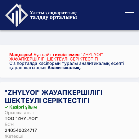
Маңызды!
Бұл сайт
тиесілі емес
"ZHYLYOI"
ЖАУАПКЕРШІЛІГІ ШЕКТЕУЛІ СЕРІКТЕСТІГІ
Сіз порталда кәсіпорын туралы аналитикалық есепті
қарап жатырсыз
Аналитикалық
.
"ZHYLYOI" ЖАУАПКЕРШІЛІГІ
ШЕКТЕУЛІ СЕРІКТЕСТІГІ
✓ Қазіргі ұйым
Орысша аты :
ТОО "ZHYLYOI"
БСН
240540024717
Жетекші