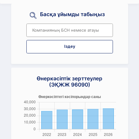
Басқа ұйымды табыңыз
Іздеу
Өнеркәсіптік зерттеулер
(ЭҚЖЖ 96090)