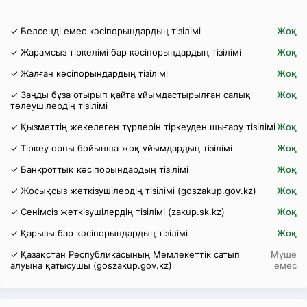
✓ Белсенді емес кәсіпорындардың тізілімі
Жоқ
✓ Жарамсыз тіркелімі бар кәсіпорындардың тізілімі
Жоқ
✓ Жалған кәсіпорындардың тізілімі
Жоқ
✓ Заңды бұза отырып қайта ұйымдастырылған салық
Жоқ
төлеушілердің тізілімі
✓ Қызметтің жекелеген түрлерін тіркеуден шығару тізілімі
Жоқ
✓ Тіркеу орны бойынша жоқ ұйымдардың тізілімі
Жоқ
✓ Банкроттық кәсіпорындардың тізілімі
Жоқ
✓ Жосықсыз жеткізушілердің тізілімі (goszakup.gov.kz)
Жоқ
✓ Сенімсіз жеткізушілердің тізілімі (zakup.sk.kz)
Жоқ
✓ Қарызы бар кәсіпорындардың тізілімі
Жоқ
✓ Қазақстан Республикасының Мемлекеттік сатып
Мүше
алуына қатысушы (goszakup.gov.kz)
емес