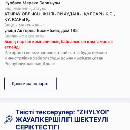
Нұрбаев Мереке Беркінұлы
Елді мекеннің атауы:
АТЫРАУ ОБЛЫСЫ, ЖЫЛЫОЙ АУДАНЫ, ҚҰЛСАРЫ Қ.Ә.,
ҚҰЛСАРЫ Қ.
Заңды мекенжайы:
улица Ақтөреш Бисембаев, дом 185'
Байланыс ақпараты:
Біздің портал компанияның байланысын қамтамасыз
етпейді
Интернеттен компанияның сайтын табуды немесе
министрлікке хабарласуды ұсынамызҚазақстан
Республикасының Әділет
Қосымша ақпарат
Тиісті тексерулер: "ZHYLYOI"
ЖАУАПКЕРШІЛІГІ ШЕКТЕУЛІ
СЕРІКТЕСТІГІ