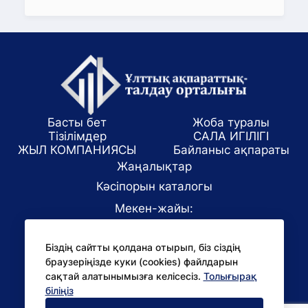
Басты бет
Жоба туралы
Тізілімдер
САЛА ИГІЛІГІ
ЖЫЛ КОМПАНИЯСЫ
Байланыс ақпараты
Жаңалықтар
Кәсіпорын каталогы
Мекен-жайы:
Алматы қаласы, ул. Маркова 61/1
Біздің сайтты қолдана отырып, біз сіздің
E-mail:
браузеріңізде куки (cookies) файлдарын
office@niac.kz
сақтай алатынымызға келісесіз.
Толығырақ
БАҚ үшін:
біліңіз