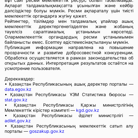
Бұл сайт ресми мемлекеттік ресурс болып табылмайды.
Ақпарат талдамалықмақсатта ұсынылған және кейбір
дәлсіздіктер болуы мүмкін. Ресми ақпараталу үшін тиісті
мемлекеттік органдарға жүгіну қажет.
Рейтингтер, тізілімдер мен талдамалық ұпайлар ашық
мемлекеттік деректергенегізделген және жобаның
тәуелсіз сараптамалық ұстанымын көрсетеді.
Олармемлекеттік органдардың ресми ұстанымымен
байланысты емес. Есептеу әдістемесінақтылануы мүмкін.
Публикация информации направлена на повышение
прозрачности и развитие добросовестной конкуренции.
Обработка осуществляется в рамках законодательства об
открытых данных. Интерпретация результатов остаётся на
усмотрение пользователя.
Дереккөздер:
• Қазақстан Республикасының ашық деректер порталы —
data.egov.kz
• Қазақстан Республикасы ҰЭМ Статистика бюросы —
stat.gov.kz
• Қазақстан Республикасы Қаржы министрлігінің
Мемлекеттік кірістер комитеті —
kgd.gov.kz
• Қазақстан Республикасы Әділет министрлігі —
adilet.gov.kz
• Қазақстан Республикасының мемлекеттік сатып алу
порталы —
goszakup.gov.kz