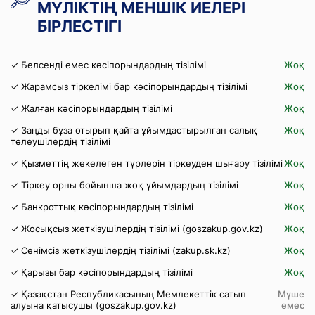
МҮЛІКТІҢ МЕНШІК ИЕЛЕРІ
БІРЛЕСТІГІ
✓ Белсенді емес кәсіпорындардың тізілімі
Жоқ
✓ Жарамсыз тіркелімі бар кәсіпорындардың тізілімі
Жоқ
✓ Жалған кәсіпорындардың тізілімі
Жоқ
✓ Заңды бұза отырып қайта ұйымдастырылған салық
Жоқ
төлеушілердің тізілімі
✓ Қызметтің жекелеген түрлерін тіркеуден шығару тізілімі
Жоқ
✓ Тіркеу орны бойынша жоқ ұйымдардың тізілімі
Жоқ
✓ Банкроттық кәсіпорындардың тізілімі
Жоқ
✓ Жосықсыз жеткізушілердің тізілімі (goszakup.gov.kz)
Жоқ
✓ Сенімсіз жеткізушілердің тізілімі (zakup.sk.kz)
Жоқ
✓ Қарызы бар кәсіпорындардың тізілімі
Жоқ
✓ Қазақстан Республикасының Мемлекеттік сатып
Мүше
алуына қатысушы (goszakup.gov.kz)
емес