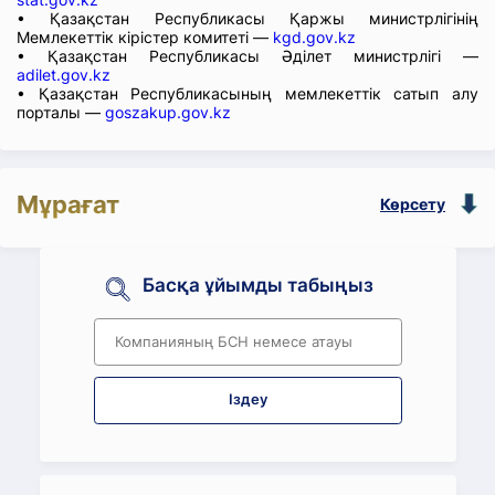
• Қазақстан Республикасы Қаржы министрлігінің
Мемлекеттік кірістер комитеті —
kgd.gov.kz
• Қазақстан Республикасы Әділет министрлігі —
adilet.gov.kz
• Қазақстан Республикасының мемлекеттік сатып алу
порталы —
goszakup.gov.kz
Мұрағат
Көрсету
Басқа ұйымды табыңыз
Іздеу