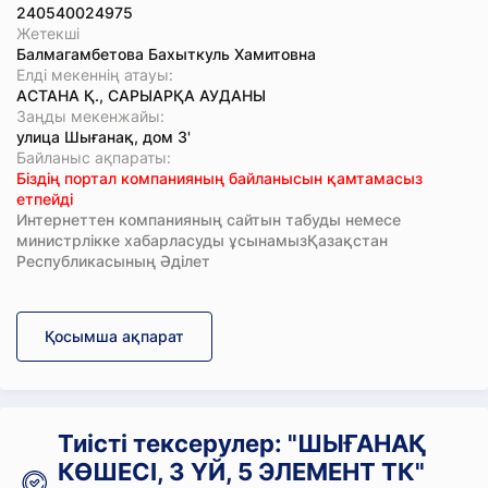
240540024975
Жетекші
Балмагамбетова Бахыткуль Хамитовна
Елді мекеннің атауы:
АСТАНА Қ., САРЫАРҚА АУДАНЫ
Заңды мекенжайы:
улица Шығанақ, дом 3'
Байланыс ақпараты:
Біздің портал компанияның байланысын қамтамасыз
етпейді
Интернеттен компанияның сайтын табуды немесе
министрлікке хабарласуды ұсынамызҚазақстан
Республикасының Әділет
Қосымша ақпарат
Тиісті тексерулер: "ШЫҒАНАҚ
КӨШЕСІ, 3 ҮЙ, 5 ЭЛЕМЕНТ ТК"