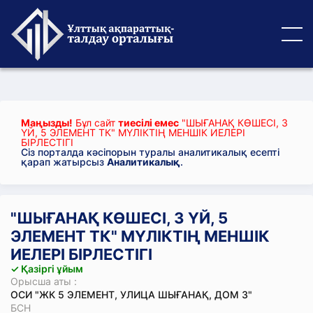
Маңызды!
Бұл сайт
тиесілі емес
"ШЫҒАНАҚ КӨШЕСІ, 3
ҮЙ, 5 ЭЛЕМЕНТ ТК" МҮЛІКТІҢ МЕНШІК ИЕЛЕРІ
БІРЛЕСТІГІ
Сіз порталда кәсіпорын туралы аналитикалық есепті
қарап жатырсыз
Аналитикалық
.
"ШЫҒАНАҚ КӨШЕСІ, 3 ҮЙ, 5
ЭЛЕМЕНТ ТК" МҮЛІКТІҢ МЕНШІК
ИЕЛЕРІ БІРЛЕСТІГІ
✓ Қазіргі ұйым
Орысша аты :
ОСИ "ЖК 5 ЭЛЕМЕНТ, УЛИЦА ШЫҒАНАҚ, ДОМ 3"
БСН