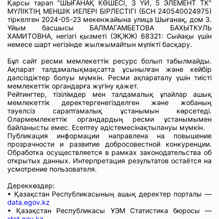
Қарсы тарап "ШЫҒАНАҚ КӨШЕСІ, 3 ҮЙ, 5 ЭЛЕМЕНТ ТК"
МҮЛІКТІҢ МЕНШІК ИЕЛЕРІ БІРЛЕСТІГІ (БСН 240540024975)
тіркелген 2024-05-23 мекенжайына улица Шығанақ, дом 3.
Ұйым басшысы БАЛМАГАМБЕТОВА БАХЫТКУЛЬ
ХАМИТОВНА, негізгі қызметі (ЭҚЖЖ) 68321: Сыйақы үшін
немесе шарт негізінде жылжымайтын мүлікті басқару.
Бұл сайт ресми мемлекеттік ресурс болып табылмайды.
Ақпарат талдамалықмақсатта ұсынылған және кейбір
дәлсіздіктер болуы мүмкін. Ресми ақпараталу үшін тиісті
мемлекеттік органдарға жүгіну қажет.
Рейтингтер, тізілімдер мен талдамалық ұпайлар ашық
мемлекеттік деректергенегізделген және жобаның
тәуелсіз сараптамалық ұстанымын көрсетеді.
Олармемлекеттік органдардың ресми ұстанымымен
байланысты емес. Есептеу әдістемесінақтылануы мүмкін.
Публикация информации направлена на повышение
прозрачности и развитие добросовестной конкуренции.
Обработка осуществляется в рамках законодательства об
открытых данных. Интерпретация результатов остаётся на
усмотрение пользователя.
Дереккөздер:
• Қазақстан Республикасының ашық деректер порталы —
data.egov.kz
• Қазақстан Республикасы ҰЭМ Статистика бюросы —
stat.gov.kz