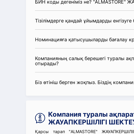
БИН коды дегеніміз не? "ALMASTORE" Ж
Тізілімдерге қандай ұйымдарды енгізуге
Номинацияға қатысушыларды бағалау кр
Компанияның салық берешегі туралы ақ
отырады?
Біз өтініш берген жоқпыз. Біздің компания
Компания туралы ақпара
ЖАУАПКЕРШІЛІГІ ШЕКТЕУ
Қарсы тарап "ALMASTORE" ЖАУАПКЕРШІЛІГ