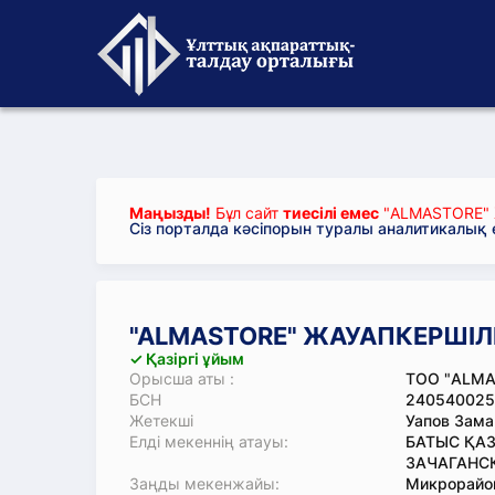
Маңызды!
Бұл сайт
тиесілі емес
"ALMASTORE" 
Сіз порталда кәсіпорын туралы аналитикалық
"ALMASTORE" ЖАУАПКЕРШІЛІГ
✓ Қазіргі ұйым
Орысша аты :
ТОО "ALMA
БСН
240540025
Жетекші
Уапов Зама
Елді мекеннің атауы:
БАТЫС ҚАЗ
ЗАЧАГАНСК
Заңды мекенжайы:
Микрорайон