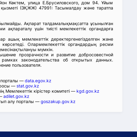
он Көктем, улица Е.Брусиловского, дом 94. Ұйым
қызметі (ЭҚЖЖ) 47991: Тасымалдау және таратпа
абылмайды. Ақпарат талдамалықмақсатта ұсынылған
ми ақпараталу үшін тиісті мемлекеттік органдарға
лар ашық мемлекеттік деректергенегізделген және
 көрсетеді. Олармемлекеттік органдардың ресми
емесінақтылануы мүмкін.
ышение прозрачности и развитие добросовестной
 рамках законодательства об открытых данных.
рение пользователя.
р порталы —
data.egov.kz
юросы —
stat.gov.kz
ің Мемлекеттік кірістер комитеті —
kgd.gov.kz
 —
adilet.gov.kz
тып алу порталы —
goszakup.gov.kz