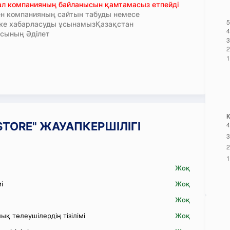
тал компанияның байланысын қамтамасыз етпейді
н компанияның сайтын табуды немесе
кке хабарласуды ұсынамызҚазақстан
сының Әділет
ASTORE" ЖАУАПКЕРШІЛІГІ
Жоқ
і
Жоқ
Жоқ
қ төлеушілердің тізілімі
Жоқ