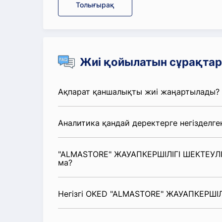
Толығырақ
Жиі қойылатын сұрақтар
Ақпарат қаншалықты жиі жаңартылады?
Аналитика қандай деректерге негізделге
"ALMASTORE" ЖАУАПКЕРШІЛІГІ ШЕКТЕУЛІ 
ма?
Негізгі OKED "ALMASTORE" ЖАУАПКЕРШІЛІ