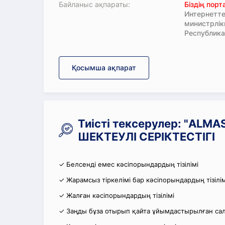
Байланыс ақпараты:
Біздің пор
Интернетте
министрлі
Республика
Қосымша ақпарат
Тиісті тексерулер: "ALM
ШЕКТЕУЛІ СЕРІКТЕСТІГІ
✓ Белсенді емес кәсіпорындардың тізілімі
✓ Жарамсыз тіркелімі бар кәсіпорындардың тізілім
✓ Жалған кәсіпорындардың тізілімі
✓ Заңды бұза отырып қайта ұйымдастырылған салы