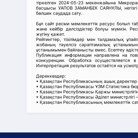
тіркелген 2024-05-23 мекенжайына Микрорай
басшысы УАПОВ ЗАМАНБЕК САЯНҰЛЫ, негізгі 
бөлшек саудада сату.
Бұл сайт ресми мемлекеттік ресурс болып т
және кейбір дәлсіздіктер болуы мүмкін. Рес
жүгіну қажет.
Рейтингтер, тізілімдер мен талдамалық ұпай
жобаның тәуелсіз сараптамалық ұстанымын
ұстанымымен байланысты емес. Есептеу әдіст
Публикация информации направлена на пов
конкуренции. Обработка осуществляется в
Интерпретация результатов остаётся на усмот
Дереккөздер:
• Қазақстан Республикасының ашық деректе
• Қазақстан Республикасы ҰЭМ Статистика б
• Қазақстан Республикасы Қаржы министрлігін
• Қазақстан Республикасы Әділет министрлігі
• Қазақстан Республикасының мемлекеттік са