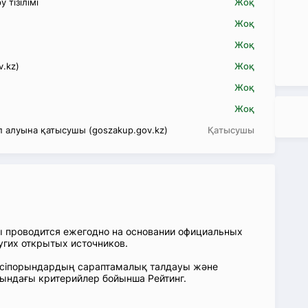
 тізілімі
Жоқ
Жоқ
Жоқ
v.kz)
Жоқ
Жоқ
Жоқ
 алуына қатысушы (goszakup.gov.kz)
Қатысушы
ы проводится ежегодно на основании официальных
угих открытых источников.
: Кәсіпорындардың сараптамалық талдауы және
сындағы критерийлер бойынша Рейтинг.