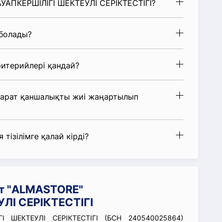
АУАПКЕРШІЛІГІ ШЕКТЕУЛІ СЕРІКТЕСТІГІ?
 болады?
итерийлері қандай?
парат қаншалықты жиі жаңартылып
 тізілімге қалай кірді?
т "ALMASTORE"
ЛІ СЕРІКТЕСТІГІ
І ШЕКТЕУЛІ СЕРІКТЕСТІГІ (БСН 240540025864)