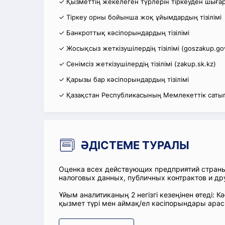
✓ Қызметтің жекелеген түрлерін тіркеуден шығару
✓ Тіркеу орны бойынша жоқ ұйымдардың тізілімі
✓ Банкроттық кәсіпорындардың тізілімі
✓ Жосықсыз жеткізушілердің тізілімі (goszakup.go
✓ Сенімсіз жеткізушілердің тізілімі (zakup.sk.kz)
✓ Қарызы бар кәсіпорындардың тізілімі
✓ Қазақстан Республикасының Мемлекеттік сатып
ӘДІСТЕМЕ ТУРАЛЫ
Оценка всех действующих предприятий стран
налоговых данных, публичных контрактов и др
Ұйым аналитиканың 2 негізгі кезеңінен өтеді
қызмет түрі мен аймақ/ел кәсіпорындары ара