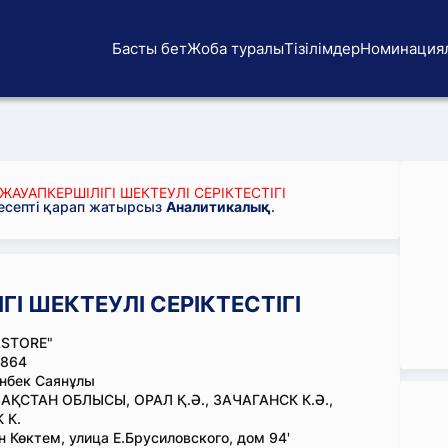
Басты бет
Жоба туралы
Тізілімдер
Номинация
ЖАУАПКЕРШІЛІГІ ШЕКТЕУЛІ СЕРІКТЕСТІГІ
 есепті қарап жатырсыз
Аналитикалық
.
І ШЕКТЕУЛІ СЕРІКТЕСТІГІ
STORE"
864
нбек Саянұлы
АҚСТАН ОБЛЫСЫ, ОРАЛ Қ.Ә., ЗАЧАГАНСК К.Ә.,
 К.
 Көктем, улица Е.Брусиловского, дом 94'