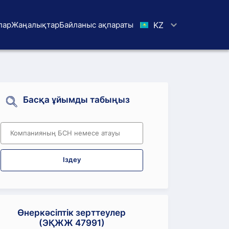
лар
Жаңалықтар
Байланыс ақпараты
KZ
Басқа ұйымды табыңыз
Іздеу
Өнеркәсіптік зерттеулер
(ЭҚЖЖ 47991)