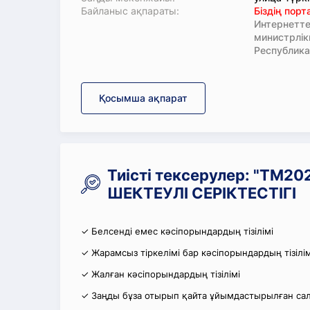
Байланыс ақпараты:
Біздің пор
Интернетте
министрлі
Республика
Қосымша ақпарат
Тиісті тексерулер: "TM
ШЕКТЕУЛІ СЕРІКТЕСТІГІ
✓ Белсенді емес кәсіпорындардың тізілімі
✓ Жарамсыз тіркелімі бар кәсіпорындардың тізілім
✓ Жалған кәсіпорындардың тізілімі
✓ Заңды бұза отырып қайта ұйымдастырылған салы