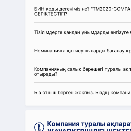
БИН коды дегеніміз не? "TM2020-COMP
СЕРІКТЕСТІГІ?
Тізілімдерге қандай ұйымдарды енгізуге
Номинацияға қатысушыларды бағалау кр
Компанияның салық берешегі туралы ақ
отырады?
Біз өтініш берген жоқпыз. Біздің компания
Компания туралы ақпар