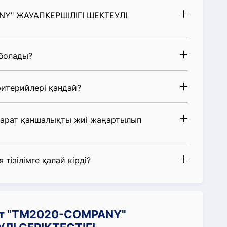
ANY" ЖАУАПКЕРШІЛІГІ ШЕКТЕУЛІ
 болады?
итерийлері қандай?
парат қаншалықты жиі жаңартылып
 тізілімге қалай кірді?
ат "TM2020-COMPANY"