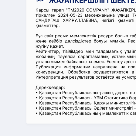
ЖАУАПКЕРШІЛІГІ ШЕКТЕУ
Қарсы тарап "TM2020-COMPANY" ЖАУАПКЕРШІ
тіркелген 2024-05-23 мекенжайына улица Т
САНДУГАШ ХАЙРУЛЛАЕВНА, негізгі қызметі 
қызметтер.
Бұл сайт ресми мемлекеттік ресурс болып т
және кейбір дәлсіздіктер болуы мүмкін. Рес
жүгіну қажет.
Рейтингтер, тізілімдер мен талдамалық ұпай
жобаның тәуелсіз сараптамалық ұстанымын
ұстанымымен байланысты емес. Есептеу әдіст
Публикация информации направлена на пов
конкуренции. Обработка осуществляется в
Интерпретация результатов остаётся на усмот
Дереккөздер:
• Қазақстан Республикасының ашық деректе
• Қазақстан Республикасы ҰЭМ Статистика б
• Қазақстан Республикасы Қаржы министрлігін
• Қазақстан Республикасы Әділет министрлігі
• Қазақстан Республикасының мемлекеттік са