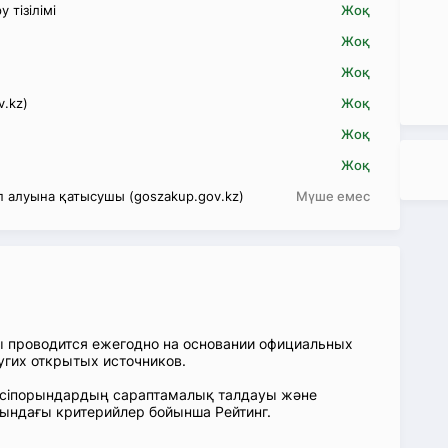
 тізілімі
Жоқ
Жоқ
Жоқ
v.kz)
Жоқ
Жоқ
Жоқ
 алуына қатысушы (goszakup.gov.kz)
Мүше емес
ы проводится ежегодно на основании официальных
угих открытых источников.
: Кәсіпорындардың сараптамалық талдауы және
сындағы критерийлер бойынша Рейтинг.