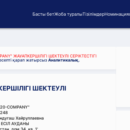
Басты бет
Жоба туралы
Тізілімдер
Номинация
ANY" ЖАУАПКЕРШІЛІГІ ШЕКТЕУЛІ СЕРІКТЕСТІГІ
 есепті қарап жатырсыз
Аналитикалық
.
ЕРШІЛІГІ ШЕКТЕУЛІ
020-COMPANY"
248
ндугаш Хайруллаевна
, ЕСІЛ АУДАНЫ
стан, дом 34, кв. 1'