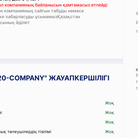
тал компанияның байланысын қамтамасыз етпейді
н компанияның сайтын табуды немесе
кке хабарласуды ұсынамызҚазақстан
сының Әділет
2020-COMPANY" ЖАУАПКЕРШІЛІГІ
Жоқ
і
Жоқ
Жоқ
қ төлеушілердің тізілімі
Жоқ