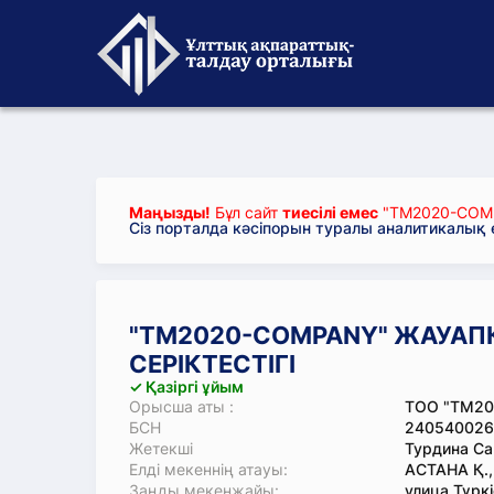
Маңызды!
Бұл сайт
тиесілі емес
"TM2020-COMP
Сіз порталда кәсіпорын туралы аналитикалық
"TM2020-COMPANY" ЖАУАПК
СЕРІКТЕСТІГІ
✓ Қазіргі ұйым
Орысша аты :
ТОО "TM2
БСН
240540026
Жетекші
Турдина Са
Елді мекеннің атауы:
АСТАНА Қ.
Заңды мекенжайы:
улица Түркі