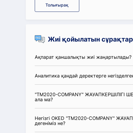
Толығырақ
Жиі қойылатын сұрақтар
Ақпарат қаншалықты жиі жаңартылады?
Аналитика қандай деректерге негізделге
"TM2020-COMPANY" ЖАУАПКЕРШІЛІГІ ШЕК
ала ма?
Негізгі OKED "TM2020-COMPANY" ЖАУАПК
дегеніміз не?