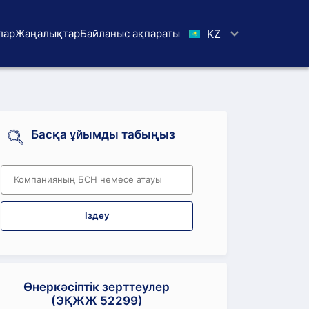
лар
Жаңалықтар
Байланыс ақпараты
KZ
Басқа ұйымды табыңыз
Іздеу
Өнеркәсіптік зерттеулер
(ЭҚЖЖ 52299)