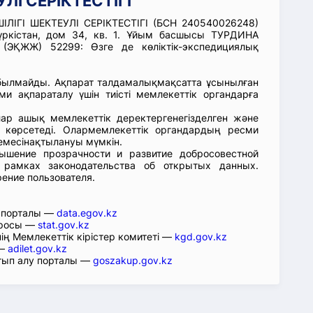
ЛІ СЕРІКТЕСТІГІ
ЛІГІ ШЕКТЕУЛІ СЕРІКТЕСТІГІ (БСН 240540026248)
үркістан, дом 34, кв. 1. Ұйым басшысы ТУРДИНА
(ЭҚЖЖ) 52299: Өзге де көліктік-экспедициялық
абылмайды. Ақпарат талдамалықмақсатта ұсынылған
ми ақпараталу үшін тиісті мемлекеттік органдарға
лар ашық мемлекеттік деректергенегізделген және
 көрсетеді. Олармемлекеттік органдардың ресми
емесінақтылануы мүмкін.
ышение прозрачности и развитие добросовестной
 рамках законодательства об открытых данных.
рение пользователя.
р порталы —
data.egov.kz
юросы —
stat.gov.kz
ің Мемлекеттік кірістер комитеті —
kgd.gov.kz
 —
adilet.gov.kz
тып алу порталы —
goszakup.gov.kz