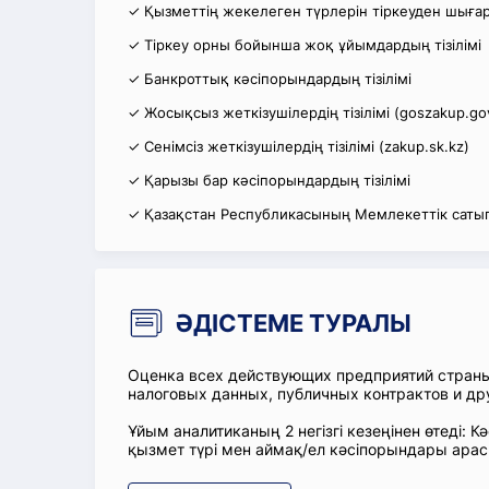
✓ Қызметтің жекелеген түрлерін тіркеуден шығару
✓ Тіркеу орны бойынша жоқ ұйымдардың тізілімі
✓ Банкроттық кәсіпорындардың тізілімі
✓ Жосықсыз жеткізушілердің тізілімі (goszakup.go
✓ Сенімсіз жеткізушілердің тізілімі (zakup.sk.kz)
✓ Қарызы бар кәсіпорындардың тізілімі
✓ Қазақстан Республикасының Мемлекеттік сатып
ӘДІСТЕМЕ ТУРАЛЫ
Оценка всех действующих предприятий стран
налоговых данных, публичных контрактов и др
Ұйым аналитиканың 2 негізгі кезеңінен өтеді
қызмет түрі мен аймақ/ел кәсіпорындары ара