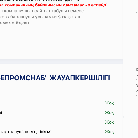
тал компанияның байланысын қамтамасыз етпейді
н компанияның сайтын табуды немесе
кке хабарласуды ұсынамызҚазақстан
сының Әділет
ТОБЕПРОМСНАБ" ЖАУАПКЕРШІЛІГІ
Жоқ
і
Жоқ
Жоқ
қ төлеушілердің тізілімі
Жоқ