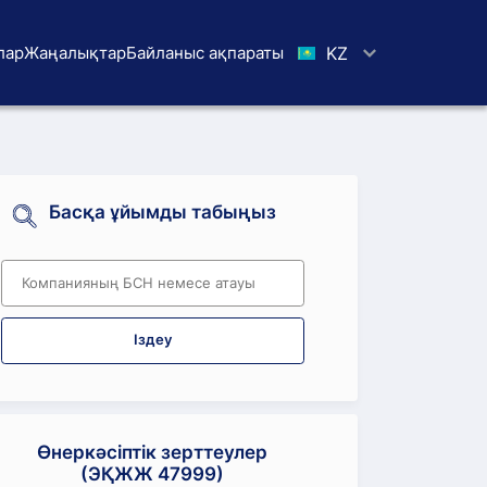
лар
Жаңалықтар
Байланыс ақпараты
KZ
Басқа ұйымды табыңыз
Іздеу
Өнеркәсіптік зерттеулер
(ЭҚЖЖ 47999)