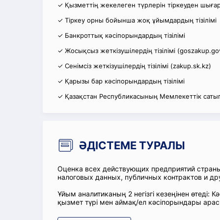
✓ Қызметтің жекелеген түрлерін тіркеуден шығару
✓ Тіркеу орны бойынша жоқ ұйымдардың тізілімі
✓ Банкроттық кәсіпорындардың тізілімі
✓ Жосықсыз жеткізушілердің тізілімі (goszakup.go
✓ Сенімсіз жеткізушілердің тізілімі (zakup.sk.kz)
✓ Қарызы бар кәсіпорындардың тізілімі
✓ Қазақстан Республикасының Мемлекеттік сатып
ӘДІСТЕМЕ ТУРАЛЫ
Оценка всех действующих предприятий стран
налоговых данных, публичных контрактов и др
Ұйым аналитиканың 2 негізгі кезеңінен өтеді
қызмет түрі мен аймақ/ел кәсіпорындары ара