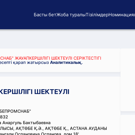
Басты бет
Жоба туралы
Тізілімдер
Номинация
НАБ" ЖАУАПКЕРШІЛІГІ ШЕКТЕУЛІ СЕРІКТЕСТІГІ
 есепті қарап жатырсыз
Аналитикалық
.
ЕРШІЛІГІ ШЕКТЕУЛІ
ОБЕПРОМСНАБ"
832
 Анаргуль Бактыбаевна
ЛЫСЫ, АҚТӨБЕ Қ.Ә., АҚТӨБЕ Қ., АСТАНА АУДАНЫ
ангали Оспановича Оспанова, дом 18'