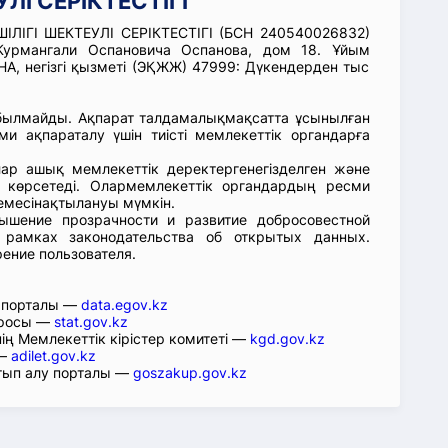
ЛІ СЕРІКТЕСТІГІ
ЛІГІ ШЕКТЕУЛІ СЕРІКТЕСТІГІ (БСН 240540026832)
Курмангали Оспановича Оспанова, дом 18. Ұйым
 негізгі қызметі (ЭҚЖЖ) 47999: Дүкендерден тыс
абылмайды. Ақпарат талдамалықмақсатта ұсынылған
ми ақпараталу үшін тиісті мемлекеттік органдарға
лар ашық мемлекеттік деректергенегізделген және
 көрсетеді. Олармемлекеттік органдардың ресми
емесінақтылануы мүмкін.
ышение прозрачности и развитие добросовестной
 рамках законодательства об открытых данных.
рение пользователя.
р порталы —
data.egov.kz
юросы —
stat.gov.kz
ің Мемлекеттік кірістер комитеті —
kgd.gov.kz
 —
adilet.gov.kz
тып алу порталы —
goszakup.gov.kz