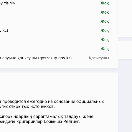
 тізілімі
Жоқ
Жоқ
Жоқ
v.kz)
Жоқ
Жоқ
Жоқ
 алуына қатысушы (goszakup.gov.kz)
Қатысушы
ы проводится ежегодно на основании официальных
угих открытых источников.
: Кәсіпорындардың сараптамалық талдауы және
сындағы критерийлер бойынша Рейтинг.