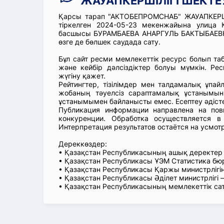
ЖАУАПКЕРШІЛІГІ ШЕКТЕУ
Қарсы тарап "АКТОБЕПРОМСНАБ" ЖАУАПКЕРШІ
тіркелген 2024-05-23 мекенжайына улица 
басшысы БУРАМБАЕВА АНАРГУЛЬ БАКТЫБАЕВНА,
өзге де бөлшек саудада сату.
Бұл сайт ресми мемлекеттік ресурс болып т
және кейбір дәлсіздіктер болуы мүмкін. Рес
жүгіну қажет.
Рейтингтер, тізілімдер мен талдамалық ұпай
жобаның тәуелсіз сараптамалық ұстанымын
ұстанымымен байланысты емес. Есептеу әдіст
Публикация информации направлена на пов
конкуренции. Обработка осуществляется в
Интерпретация результатов остаётся на усмот
Дереккөздер:
• Қазақстан Республикасының ашық деректе
• Қазақстан Республикасы ҰЭМ Статистика б
• Қазақстан Республикасы Қаржы министрлігін
• Қазақстан Республикасы Әділет министрлігі
• Қазақстан Республикасының мемлекеттік са