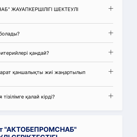
НАБ" ЖАУАПКЕРШІЛІГІ ШЕКТЕУЛІ
 болады?
итерийлері қандай?
парат қаншалықты жиі жаңартылып
 тізілімге қалай кірді?
ат "АКТОБЕПРОМСНАБ"