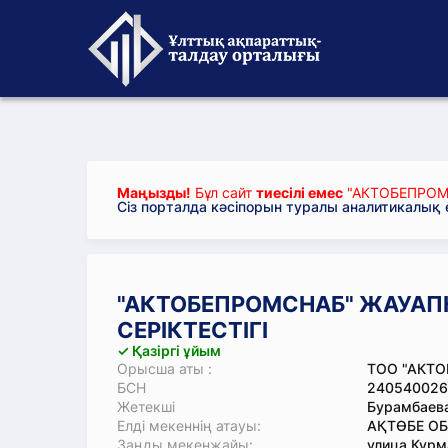
Маңызды!
Бұл сайт
тиесілі емес
"АКТОБЕПРОМС
Сіз порталда кәсіпорын туралы аналитикалық
"АКТОБЕПРОМСНАБ" ЖАУАПК
СЕРІКТЕСТІГІ
✓ Қазіргі ұйым
Орысша аты :
ТОО "АКТ
БСН
240540026
Жетекші
Бурамбаева
Елді мекеннің атауы:
АҚТӨБЕ ОБ
Заңды мекенжайы:
улица Курм