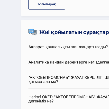
Толығырақ
Жиі қойылатын сұрақтар
Ақпарат қаншалықты жиі жаңартылады?
Аналитика қандай деректерге негізделге
"АКТОБЕПРОМСНАБ" ЖАУАПКЕРШІЛІГІ ШЕК
қатыса ала ма?
Негізгі OKED "АКТОБЕПРОМСНАБ" ЖАУАП
дегеніміз не?