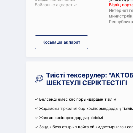
Байланыс ақпараты:
Біздің пор
Интернетте
министрлі
Республика
Қосымша ақпарат
Тиісті тексерулер: "АК
ШЕКТЕУЛІ СЕРІКТЕСТІГІ
✓ Белсенді емес кәсіпорындардың тізілімі
✓ Жарамсыз тіркелімі бар кәсіпорындардың тізілім
✓ Жалған кәсіпорындардың тізілімі
✓ Заңды бұза отырып қайта ұйымдастырылған салы