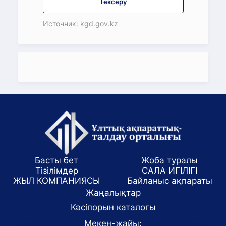
Тексеру
Источник: kgd.gov.kz
Басты бет
Жоба туралы
Тізілімдер
САЛА ИГІЛІГІ
ЖЫЛ КОМПАНИЯСЫ
Байланыс ақпараты
Жаңалықтар
Кәсіпорын каталогы
Мекен-жайы: