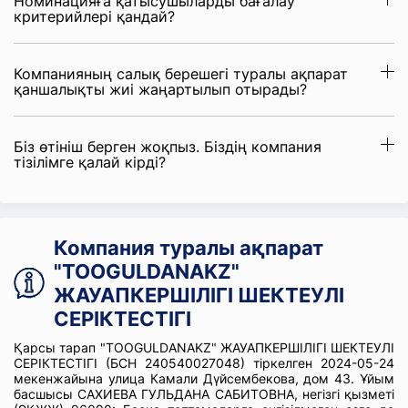
Номинацияға қатысушыларды бағалау
критерийлері қандай?
Компанияның салық берешегі туралы ақпарат
қаншалықты жиі жаңартылып отырады?
Біз өтініш берген жоқпыз. Біздің компания
тізілімге қалай кірді?
Компания туралы ақпарат
"TOOGULDANAKZ"
ЖАУАПКЕРШІЛІГІ ШЕКТЕУЛІ
СЕРІКТЕСТІГІ
Қарсы тарап "TOOGULDANAKZ" ЖАУАПКЕРШІЛІГІ ШЕКТЕУЛІ
СЕРІКТЕСТІГІ (БСН 240540027048) тіркелген 2024-05-24
мекенжайына улица Камали Дүйсембекова, дом 43. Ұйым
басшысы САХИЕВА ГУЛЬДАНА САБИТОВНА, негізгі қызметі