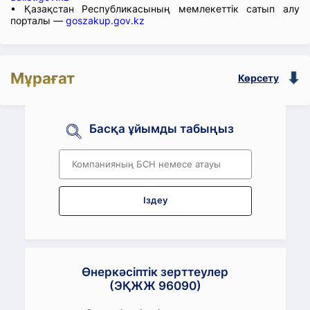
• Қазақстан Республикасының мемлекеттік сатып алу
порталы —
goszakup.gov.kz
Мұрағат
Көрсету
Басқа ұйымды табыңыз
Іздеу
Өнеркәсіптік зерттеулер
(ЭҚЖЖ 96090)