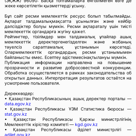
(ЭҚЖЖ) 96090: Басқа топтамаларға енгізілмеген өзге де
жеке көрсетілетін қызметтерді ұсыну.
Бұл сайт ресми мемлекеттік ресурс болып табылмайды.
Ақпарат талдамалықмақсатта ұсынылған және кейбір
дәлсіздіктер болуы мүмкін. Ресми ақпараталу үшін тиісті
мемлекеттік органдарға жүгіну қажет.
Рейтингтер, тізілімдер мен талдамалық ұпайлар ашық
мемлекеттік деректергенегізделген және жобаның
тәуелсіз сараптамалық ұстанымын көрсетеді.
Олармемлекеттік органдардың ресми ұстанымымен
байланысты емес. Есептеу әдістемесінақтылануы мүмкін.
Публикация информации направлена на повышение
прозрачности и развитие добросовестной конкуренции.
Обработка осуществляется в рамках законодательства об
открытых данных. Интерпретация результатов остаётся на
усмотрение пользователя.
Дереккөздер:
• Қазақстан Республикасының ашық деректер порталы —
data.egov.kz
• Қазақстан Республикасы ҰЭМ Статистика бюросы —
stat.gov.kz
• Қазақстан Республикасы Қаржы министрлігінің
Мемлекеттік кірістер комитеті —
kgd.gov.kz
• Қазақстан Республикасы Әділет министрлігі —
adilet.gov.kz