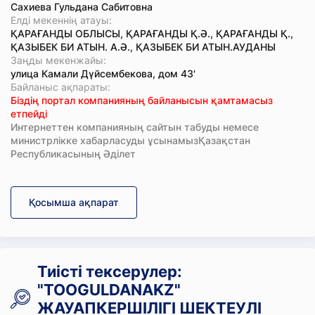
Сахиева Гульдана Сабитовна
Елді мекеннің атауы:
ҚАРАҒАНДЫ ОБЛЫСЫ, ҚАРАҒАНДЫ Қ.Ә., ҚАРАҒАНДЫ Қ.,
ҚАЗЫБЕК БИ АТЫН. А.Ә., ҚАЗЫБЕК БИ АТЫН.АУДАНЫ
Заңды мекенжайы:
улица Камали Дүйсембекова, дом 43'
Байланыс ақпараты:
Біздің портал компанияның байланысын қамтамасыз
етпейді
Интернеттен компанияның сайтын табуды немесе
министрлікке хабарласуды ұсынамызҚазақстан
Республикасының Әділет
Қосымша ақпарат
Тиісті тексерулер:
"TOOGULDANAKZ"
ЖАУАПКЕРШІЛІГІ ШЕКТЕУЛІ