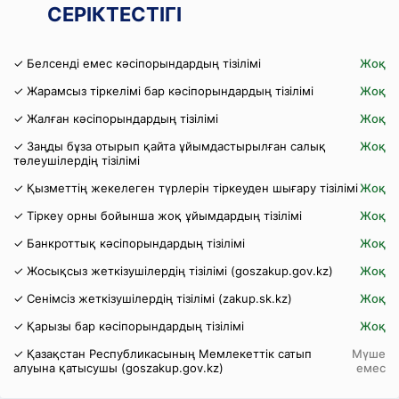
СЕРІКТЕСТІГІ
✓ Белсенді емес кәсіпорындардың тізілімі
Жоқ
✓ Жарамсыз тіркелімі бар кәсіпорындардың тізілімі
Жоқ
✓ Жалған кәсіпорындардың тізілімі
Жоқ
✓ Заңды бұза отырып қайта ұйымдастырылған салық
Жоқ
төлеушілердің тізілімі
✓ Қызметтің жекелеген түрлерін тіркеуден шығару тізілімі
Жоқ
✓ Тіркеу орны бойынша жоқ ұйымдардың тізілімі
Жоқ
✓ Банкроттық кәсіпорындардың тізілімі
Жоқ
✓ Жосықсыз жеткізушілердің тізілімі (goszakup.gov.kz)
Жоқ
✓ Сенімсіз жеткізушілердің тізілімі (zakup.sk.kz)
Жоқ
✓ Қарызы бар кәсіпорындардың тізілімі
Жоқ
✓ Қазақстан Республикасының Мемлекеттік сатып
Мүше
алуына қатысушы (goszakup.gov.kz)
емес