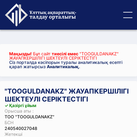
Маңызды!
Бұл сайт
тиесілі емес
"TOOGULDANAKZ"
ЖАУАПКЕРШІЛІГІ ШЕКТЕУЛІ СЕРІКТЕСТІГІ
Сіз порталда кәсіпорын туралы аналитикалық есепті
қарап жатырсыз
Аналитикалық
.
"TOOGULDANAKZ" ЖАУАПКЕРШІЛІГІ
ШЕКТЕУЛІ СЕРІКТЕСТІГІ
✓ Қазіргі ұйым
Орысша аты :
ТОО "ТООGULDANAKZ"
БСН
240540027048
Жетекші