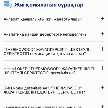
Жиі қойылатын сұрақтар
Ақпарат қаншалықты жиі жаңартылады?
Аналитика қандай деректерге негізделген?
"THERMOWOOD" ЖАУАПКЕРШІЛІГІ ШЕКТЕУЛІ
СЕРІКТЕСТІГІ номинацияға қатыса ала ма?
Негізгі OKED "THERMOWOOD" ЖАУАПКЕРШІЛІГІ
ШЕКТЕУЛІ СЕРІКТЕСТІГІ дегеніміз не?
БИН коды дегеніміз не? "THERMOWOOD"
ЖАУАПКЕРШІЛІГІ ШЕКТЕУЛІ СЕРІКТЕСТІГІ?
Тізілімдерге қандай ұйымдарды енгізуге