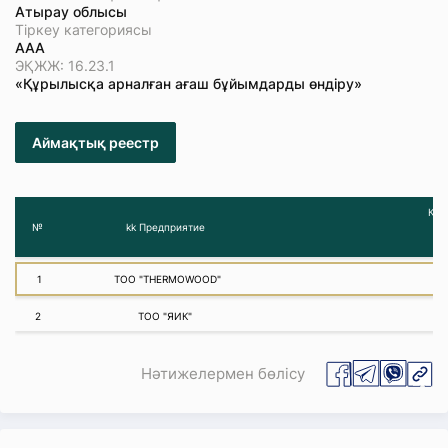
Атырау облысы
Тіркеу категориясы
ААА
ЭҚЖЖ: 16.23.1
«Құрылысқа арналған ағаш бұйымдарды өндіру»
Аймақтық реестр
Қар
№
kk Предприятие
1
ТОО "THERMOWOOD"
2
ТОО "ЯИК"
Нәтижелермен бөлісу