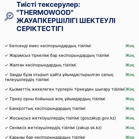
Тиісті тексерулер:
"THERMOWOOD"
ЖАУАПКЕРШІЛІГІ ШЕКТЕУЛІ
СЕРІКТЕСТІГІ
✓ Белсенді емес кәсіпорындардың тізілімі
Жоқ
✓ Жарамсыз тіркелімі бар кәсіпорындардың тізілімі
Жоқ
✓ Жалған кәсіпорындардың тізілімі
Жоқ
✓ Заңды бұза отырып қайта ұйымдастырылған салық
Жоқ
төлеушілердің тізілімі
✓ Қызметтің жекелеген түрлерін тіркеуден шығару тізілімі
Жоқ
✓ Тіркеу орны бойынша жоқ ұйымдардың тізілімі
Жоқ
✓ Банкроттық кәсіпорындардың тізілімі
Жоқ
✓ Жосықсыз жеткізушілердің тізілімі (goszakup.gov.kz)
Жоқ
✓ Сенімсіз жеткізушілердің тізілімі (zakup.sk.kz)
Жоқ
✓ Қарызы бар кәсіпорындардың тізілімі
Жоқ