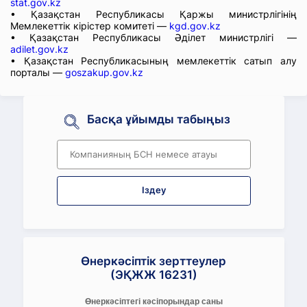
stat.gov.kz
• Қазақстан Республикасы Қаржы министрлігінің
Мемлекеттік кірістер комитеті —
kgd.gov.kz
• Қазақстан Республикасы Әділет министрлігі —
adilet.gov.kz
• Қазақстан Республикасының мемлекеттік сатып алу
порталы —
goszakup.gov.kz
Басқа ұйымды табыңыз
Іздеу
Өнеркәсіптік зерттеулер
(ЭҚЖЖ 16231)