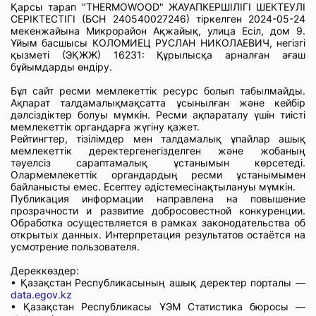
Қарсы тарап "THERMOWOOD" ЖАУАПКЕРШІЛІГІ ШЕКТЕУЛІ
СЕРІКТЕСТІГІ (БСН 240540027246) тіркелген 2024-05-24
мекенжайына Микрорайон Ақжайық, улица Есіл, дом 9.
Ұйым басшысы КОЛОМИЕЦ РУСЛАН НИКОЛАЕВИЧ, негізгі
қызметі (ЭҚЖЖ) 16231: Құрылысқа арналған ағаш
бұйымдарды өндіру.
Бұл сайт ресми мемлекеттік ресурс болып табылмайды.
Ақпарат талдамалықмақсатта ұсынылған және кейбір
дәлсіздіктер болуы мүмкін. Ресми ақпараталу үшін тиісті
мемлекеттік органдарға жүгіну қажет.
Рейтингтер, тізілімдер мен талдамалық ұпайлар ашық
мемлекеттік деректергенегізделген және жобаның
тәуелсіз сараптамалық ұстанымын көрсетеді.
Олармемлекеттік органдардың ресми ұстанымымен
байланысты емес. Есептеу әдістемесінақтылануы мүмкін.
Публикация информации направлена на повышение
прозрачности и развитие добросовестной конкуренции.
Обработка осуществляется в рамках законодательства об
открытых данных. Интерпретация результатов остаётся на
усмотрение пользователя.
Дереккөздер:
• Қазақстан Республикасының ашық деректер порталы —
data.egov.kz
• Қазақстан Республикасы ҰЭМ Статистика бюросы —