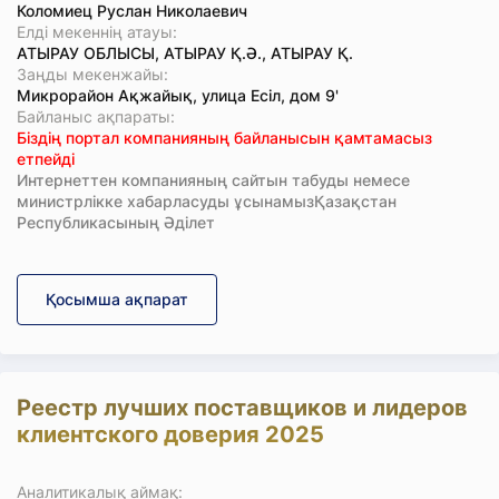
Коломиец Руслан Николаевич
Елді мекеннің атауы:
АТЫРАУ ОБЛЫСЫ, АТЫРАУ Қ.Ә., АТЫРАУ Қ.
Заңды мекенжайы:
Микрорайон Ақжайық, улица Есіл, дом 9'
Байланыс ақпараты:
Біздің портал компанияның байланысын қамтамасыз
етпейді
Интернеттен компанияның сайтын табуды немесе
министрлікке хабарласуды ұсынамызҚазақстан
Республикасының Әділет
Қосымша ақпарат
Реестр лучших поставщиков и лидеров
клиентского доверия 2025
Аналитикалық аймақ: