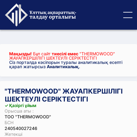
Маңызды!
Бұл сайт
тиесілі емес
"THERMOWOOD"
ЖАУАПКЕРШІЛІГІ ШЕКТЕУЛІ СЕРІКТЕСТІГІ
Сіз порталда кәсіпорын туралы аналитикалық есепті
қарап жатырсыз
Аналитикалық
.
"THERMOWOOD" ЖАУАПКЕРШІЛІГІ
ШЕКТЕУЛІ СЕРІКТЕСТІГІ
✓ Қазіргі ұйым
Орысша аты :
ТОО "THERMOWOOD"
БСН
240540027246
Жетекші