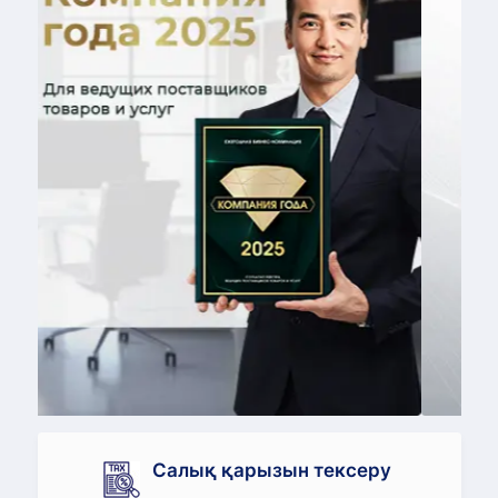
Салалық номин
өтінімің
Салық қарызын тексеру