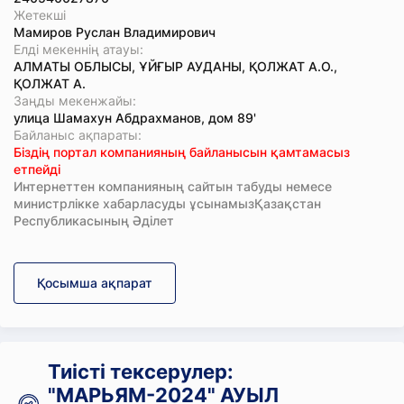
Жетекші
Мамиров Руслан Владимирович
Елді мекеннің атауы:
АЛМАТЫ ОБЛЫСЫ, ҰЙҒЫР АУДАНЫ, ҚОЛЖАТ А.О.,
ҚОЛЖАТ А.
Заңды мекенжайы:
улица Шамахун Абдрахманов, дом 89'
Байланыс ақпараты:
Біздің портал компанияның байланысын қамтамасыз
етпейді
Интернеттен компанияның сайтын табуды немесе
министрлікке хабарласуды ұсынамызҚазақстан
Республикасының Әділет
Қосымша ақпарат
Тиісті тексерулер:
"МАРЬЯМ-2024" АУЫЛ