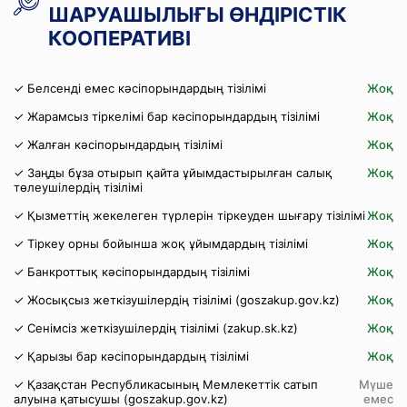
ШАРУАШЫЛЫҒЫ ӨНДІРІСТІК
КООПЕРАТИВІ
✓ Белсенді емес кәсіпорындардың тізілімі
Жоқ
✓ Жарамсыз тіркелімі бар кәсіпорындардың тізілімі
Жоқ
✓ Жалған кәсіпорындардың тізілімі
Жоқ
✓ Заңды бұза отырып қайта ұйымдастырылған салық
Жоқ
төлеушілердің тізілімі
✓ Қызметтің жекелеген түрлерін тіркеуден шығару тізілімі
Жоқ
✓ Тіркеу орны бойынша жоқ ұйымдардың тізілімі
Жоқ
✓ Банкроттық кәсіпорындардың тізілімі
Жоқ
✓ Жосықсыз жеткізушілердің тізілімі (goszakup.gov.kz)
Жоқ
✓ Сенімсіз жеткізушілердің тізілімі (zakup.sk.kz)
Жоқ
✓ Қарызы бар кәсіпорындардың тізілімі
Жоқ
✓ Қазақстан Республикасының Мемлекеттік сатып
Мүше
алуына қатысушы (goszakup.gov.kz)
емес