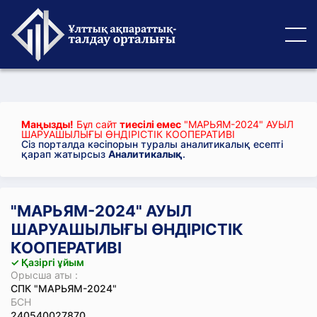
Маңызды!
Бұл сайт
тиесілі емес
"МАРЬЯМ-2024" АУЫЛ
ШАРУАШЫЛЫҒЫ ӨНДІРІСТІК КООПЕРАТИВІ
Сіз порталда кәсіпорын туралы аналитикалық есепті
қарап жатырсыз
Аналитикалық
.
"МАРЬЯМ-2024" АУЫЛ
ШАРУАШЫЛЫҒЫ ӨНДІРІСТІК
КООПЕРАТИВІ
✓ Қазіргі ұйым
Орысша аты :
СПК "МАРЬЯМ-2024"
БСН
240540027870