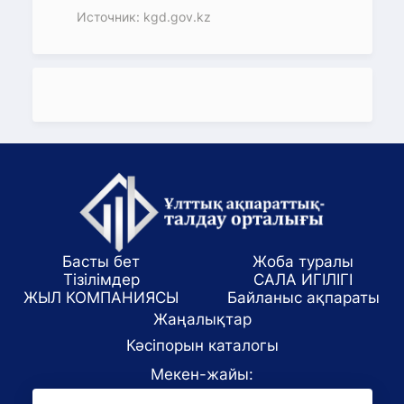
Источник: kgd.gov.kz
Басты бет
Жоба туралы
Тізілімдер
САЛА ИГІЛІГІ
ЖЫЛ КОМПАНИЯСЫ
Байланыс ақпараты
Жаңалықтар
Кәсіпорын каталогы
Мекен-жайы:
Алматы қаласы, ул. Маркова 61/1