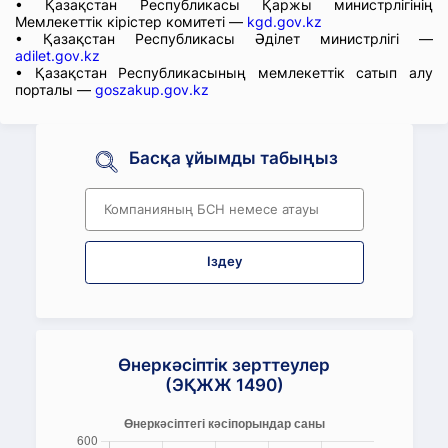
• Қазақстан Республикасы Қаржы министрлігінің
Мемлекеттік кірістер комитеті —
kgd.gov.kz
• Қазақстан Республикасы Әділет министрлігі —
adilet.gov.kz
• Қазақстан Республикасының мемлекеттік сатып алу
порталы —
goszakup.gov.kz
Басқа ұйымды табыңыз
Іздеу
Өнеркәсіптік зерттеулер
(ЭҚЖЖ 1490)