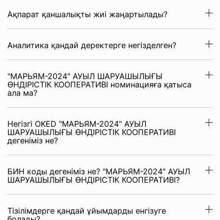
Ақпарат қаншалықты жиі жаңартылады?
Аналитика қандай деректерге негізделген?
"МАРЬЯМ-2024" АУЫЛ ШАРУАШЫЛЫҒЫ
ӨНДІРІСТІК КООПЕРАТИВІ номинацияға қатыса
ала ма?
Негізгі OKED "МАРЬЯМ-2024" АУЫЛ
ШАРУАШЫЛЫҒЫ ӨНДІРІСТІК КООПЕРАТИВІ
дегеніміз не?
БИН коды дегеніміз не? "МАРЬЯМ-2024" АУЫЛ
ШАРУАШЫЛЫҒЫ ӨНДІРІСТІК КООПЕРАТИВІ?
Тізілімдерге қандай ұйымдарды енгізуге
болады?