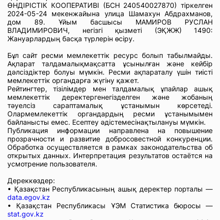
ӨНДІРІСТІК КООПЕРАТИВІ (БСН 240540027870) тіркелген
2024-05-24 мекенжайына улица Шамахун Абдрахманов,
дом 89. Ұйым басшысы МАМИРОВ РУСЛАН
ВЛАДИМИРОВИЧ, негізгі қызметі (ЭҚЖЖ) 1490:
Жануарлардың басқа түрлерін өсіру.
Бұл сайт ресми мемлекеттік ресурс болып табылмайды.
Ақпарат талдамалықмақсатта ұсынылған және кейбір
дәлсіздіктер болуы мүмкін. Ресми ақпараталу үшін тиісті
мемлекеттік органдарға жүгіну қажет.
Рейтингтер, тізілімдер мен талдамалық ұпайлар ашық
мемлекеттік деректергенегізделген және жобаның
тәуелсіз сараптамалық ұстанымын көрсетеді.
Олармемлекеттік органдардың ресми ұстанымымен
байланысты емес. Есептеу әдістемесінақтылануы мүмкін.
Публикация информации направлена на повышение
прозрачности и развитие добросовестной конкуренции.
Обработка осуществляется в рамках законодательства об
открытых данных. Интерпретация результатов остаётся на
усмотрение пользователя.
Дереккөздер:
• Қазақстан Республикасының ашық деректер порталы —
data.egov.kz
• Қазақстан Республикасы ҰЭМ Статистика бюросы —
stat.gov.kz