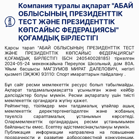
Компания туралы ақпарат "АБАЙ
ОБЛЫСЫНЫҢ ПРЕЗИДЕНТТІК
ТЕСТ ЖӘНЕ ПРЕЗИДЕНТТІК
КӨПСАЙЫС ФЕДЕРАЦИЯСЫ"
ҚОҒАМДЫҚ БІРЛЕСТІГІ
Қарсы тарап "АБАЙ ОБЛЫСЫНЫҢ ПРЕЗИДЕНТТІК ТЕСТ
ЖӘНЕ ПРЕЗИДЕНТТІК КӨПСАЙЫС ФЕДЕРАЦИЯСЫ"
ҚОҒАМДЫҚ БІРЛЕСТІГІ (БСН 240540028185) тіркелген
2024-05-24 мекенжайына Переулок Школьный, дом 80А.
Ұйым басшысы МАГЗУМОВ МИРАТ ДАЛЕЛОВИЧ, негізгі
қызметі (ЭҚЖЖ) 93110: Спорт имараттарын пайдалану .
Бұл сайт ресми мемлекеттік ресурс болып табылмайды.
Ақпарат талдамалықмақсатта ұсынылған және кейбір
дәлсіздіктер болуы мүмкін. Ресми ақпараталу үшін тиісті
мемлекеттік органдарға жүгіну қажет.
Рейтингтер, тізілімдер мен талдамалық ұпайлар ашық
мемлекеттік деректергенегізделген және жобаның
тәуелсіз сараптамалық ұстанымын көрсетеді.
Олармемлекеттік органдардың ресми ұстанымымен
байланысты емес. Есептеу әдістемесінақтылануы мүмкін.
Публикация информации направлена на повышение
прозрачности и развитие добросовестной конкуренции.