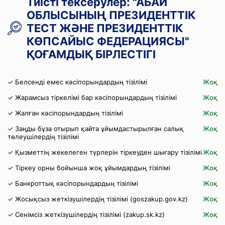
Тиісті тексерулер: "АБАЙ
ОБЛЫСЫНЫҢ ПРЕЗИДЕНТТІК
ТЕСТ ЖӘНЕ ПРЕЗИДЕНТТІК
КӨПСАЙЫС ФЕДЕРАЦИЯСЫ"
ҚОҒАМДЫҚ БІРЛЕСТІГІ
✓ Белсенді емес кәсіпорындардың тізілімі
Жоқ
✓ Жарамсыз тіркелімі бар кәсіпорындардың тізілімі
Жоқ
✓ Жалған кәсіпорындардың тізілімі
Жоқ
✓ Заңды бұза отырып қайта ұйымдастырылған салық
Жоқ
төлеушілердің тізілімі
✓ Қызметтің жекелеген түрлерін тіркеуден шығару тізілімі
Жоқ
✓ Тіркеу орны бойынша жоқ ұйымдардың тізілімі
Жоқ
✓ Банкроттық кәсіпорындардың тізілімі
Жоқ
✓ Жосықсыз жеткізушілердің тізілімі (goszakup.gov.kz)
Жоқ
✓ Сенімсіз жеткізушілердің тізілімі (zakup.sk.kz)
Жоқ