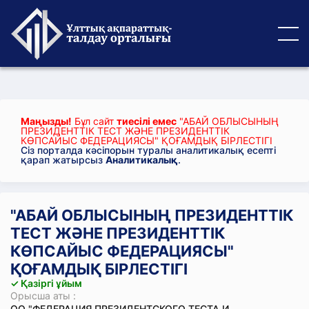
Маңызды!
Бұл сайт
тиесілі емес
"АБАЙ ОБЛЫСЫНЫҢ
ПРЕЗИДЕНТТІК ТЕСТ ЖӘНЕ ПРЕЗИДЕНТТІК
КӨПСАЙЫС ФЕДЕРАЦИЯСЫ" ҚОҒАМДЫҚ БІРЛЕСТІГІ
Сіз порталда кәсіпорын туралы аналитикалық есепті
қарап жатырсыз
Аналитикалық
.
"АБАЙ ОБЛЫСЫНЫҢ ПРЕЗИДЕНТТІК
ТЕСТ ЖӘНЕ ПРЕЗИДЕНТТІК
КӨПСАЙЫС ФЕДЕРАЦИЯСЫ"
ҚОҒАМДЫҚ БІРЛЕСТІГІ
✓ Қазіргі ұйым
Орысша аты :
ОО "ФЕДЕРАЦИЯ ПРЕЗИДЕНТСКОГО ТЕСТА И