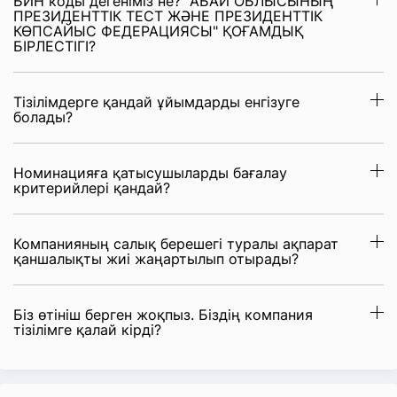
БИН коды дегеніміз не? "АБАЙ ОБЛЫСЫНЫҢ
ПРЕЗИДЕНТТІК ТЕСТ ЖӘНЕ ПРЕЗИДЕНТТІК
КӨПСАЙЫС ФЕДЕРАЦИЯСЫ" ҚОҒАМДЫҚ
БІРЛЕСТІГІ?
Тізілімдерге қандай ұйымдарды енгізуге
болады?
Номинацияға қатысушыларды бағалау
критерийлері қандай?
Компанияның салық берешегі туралы ақпарат
қаншалықты жиі жаңартылып отырады?
Біз өтініш берген жоқпыз. Біздің компания
тізілімге қалай кірді?