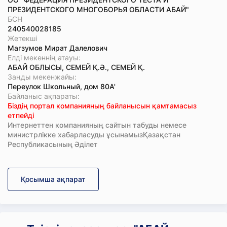
ПРЕЗИДЕНТСКОГО МНОГОБОРЬЯ ОБЛАСТИ АБАЙ"
БСН
240540028185
Жетекші
Магзумов Мират Далелович
Елді мекеннің атауы:
АБАЙ ОБЛЫСЫ, СЕМЕЙ Қ.Ә., СЕМЕЙ Қ.
Заңды мекенжайы:
Переулок Школьный, дом 80А'
Байланыс ақпараты:
Біздің портал компанияның байланысын қамтамасыз
етпейді
Интернеттен компанияның сайтын табуды немесе
министрлікке хабарласуды ұсынамызҚазақстан
Республикасының Әділет
Қосымша ақпарат