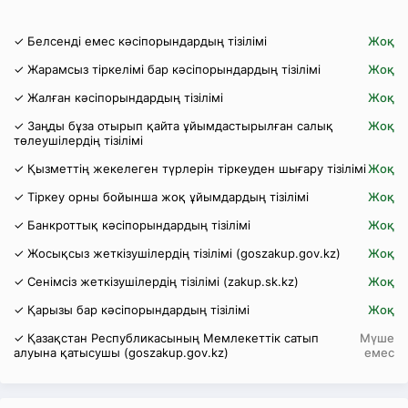
✓ Белсенді емес кәсіпорындардың тізілімі
Жоқ
✓ Жарамсыз тіркелімі бар кәсіпорындардың тізілімі
Жоқ
✓ Жалған кәсіпорындардың тізілімі
Жоқ
✓ Заңды бұза отырып қайта ұйымдастырылған салық
Жоқ
төлеушілердің тізілімі
✓ Қызметтің жекелеген түрлерін тіркеуден шығару тізілімі
Жоқ
✓ Тіркеу орны бойынша жоқ ұйымдардың тізілімі
Жоқ
✓ Банкроттық кәсіпорындардың тізілімі
Жоқ
✓ Жосықсыз жеткізушілердің тізілімі (goszakup.gov.kz)
Жоқ
✓ Сенімсіз жеткізушілердің тізілімі (zakup.sk.kz)
Жоқ
✓ Қарызы бар кәсіпорындардың тізілімі
Жоқ
✓ Қазақстан Республикасының Мемлекеттік сатып
Мүше
алуына қатысушы (goszakup.gov.kz)
емес