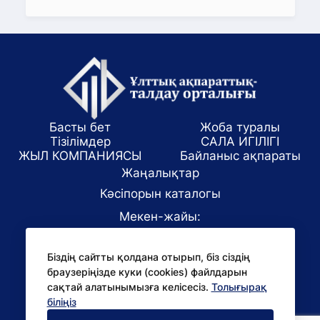
Басты бет
Жоба туралы
Тізілімдер
САЛА ИГІЛІГІ
ЖЫЛ КОМПАНИЯСЫ
Байланыс ақпараты
Жаңалықтар
Кәсіпорын каталогы
Мекен-жайы:
Алматы қаласы, ул. Маркова 61/1
Біздің сайтты қолдана отырып, біз сіздің
E-mail:
браузеріңізде куки (cookies) файлдарын
office@niac.kz
сақтай алатынымызға келісесіз.
Толығырақ
БАҚ үшін:
біліңіз