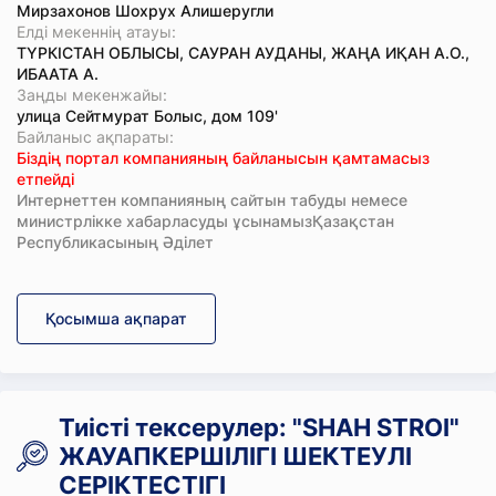
Мирзахонов Шохрух Алишеругли
Елді мекеннің атауы:
ТҮРКІСТАН ОБЛЫСЫ, САУРАН АУДАНЫ, ЖАҢА ИҚАН А.О.,
ИБААТА А.
Заңды мекенжайы:
улица Сейтмурат Болыс, дом 109'
Байланыс ақпараты:
Біздің портал компанияның байланысын қамтамасыз
етпейді
Интернеттен компанияның сайтын табуды немесе
министрлікке хабарласуды ұсынамызҚазақстан
Республикасының Әділет
Қосымша ақпарат
Тиісті тексерулер: "SHAH STROI"
ЖАУАПКЕРШІЛІГІ ШЕКТЕУЛІ
СЕРІКТЕСТІГІ