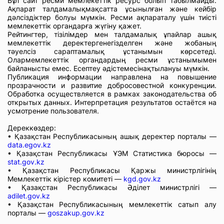
Бұл сайт ресми мемлекеттік ресурс болып табылмайды.
Ақпарат талдамалықмақсатта ұсынылған және кейбір
дәлсіздіктер болуы мүмкін. Ресми ақпараталу үшін тиісті
мемлекеттік органдарға жүгіну қажет.
Рейтингтер, тізілімдер мен талдамалық ұпайлар ашық
мемлекеттік деректергенегізделген және жобаның
тәуелсіз сараптамалық ұстанымын көрсетеді.
Олармемлекеттік органдардың ресми ұстанымымен
байланысты емес. Есептеу әдістемесінақтылануы мүмкін.
Публикация информации направлена на повышение
прозрачности и развитие добросовестной конкуренции.
Обработка осуществляется в рамках законодательства об
открытых данных. Интерпретация результатов остаётся на
усмотрение пользователя.
Дереккөздер:
• Қазақстан Республикасының ашық деректер порталы —
data.egov.kz
• Қазақстан Республикасы ҰЭМ Статистика бюросы —
stat.gov.kz
• Қазақстан Республикасы Қаржы министрлігінің
Мемлекеттік кірістер комитеті —
kgd.gov.kz
• Қазақстан Республикасы Әділет министрлігі —
adilet.gov.kz
• Қазақстан Республикасының мемлекеттік сатып алу
порталы —
goszakup.gov.kz