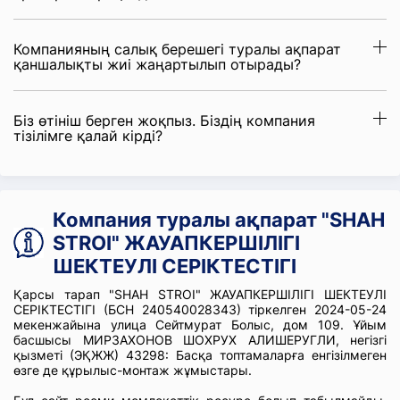
Компанияның салық берешегі туралы ақпарат
қаншалықты жиі жаңартылып отырады?
Біз өтініш берген жоқпыз. Біздің компания
тізілімге қалай кірді?
Компания туралы ақпарат "SHAH
STROI" ЖАУАПКЕРШІЛІГІ
ШЕКТЕУЛІ СЕРІКТЕСТІГІ
Қарсы тарап "SHAH STROI" ЖАУАПКЕРШІЛІГІ ШЕКТЕУЛІ
СЕРІКТЕСТІГІ (БСН 240540028343) тіркелген 2024-05-24
мекенжайына улица Сейтмурат Болыс, дом 109. Ұйым
басшысы МИРЗАХОНОВ ШОХРУХ АЛИШЕРУГЛИ, негізгі
қызметі (ЭҚЖЖ) 43298: Басқа топтамаларға енгізілмеген
өзге де құрылыс-монтаж жұмыстары.