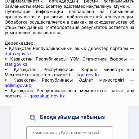
Олармемлекеттік органдардың ресми ұстанымымен
байланысты емес. Есептеу әдістемесінақтылануы мүмкін.
Публикация информации направлена на повышение
прозрачности и развитие добросовестной конкуренции.
Обработка осуществляется в рамках законодательства об
открытых данных. Интерпретация результатов остаётся на
усмотрение пользователя.
Дереккөздер:
• Қазақстан Республикасының ашық деректер порталы —
data.egov.kz
• Қазақстан Республикасы ҰЭМ Статистика бюросы —
stat.gov.kz
• Қазақстан Республикасы Қаржы министрлігінің
Мемлекеттік кірістер комитеті —
kgd.gov.kz
• Қазақстан Республикасы Әділет министрлігі —
adilet.gov.kz
• Қазақстан Республикасының мемлекеттік сатып алу
порталы —
goszakup.gov.kz
Басқа ұйымды табыңыз