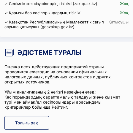
✓ Сенімсіз жеткізушілердің тізілімі (zakup.sk.kz)
Жоқ
✓ Қарызы бар кәсіпорындардың тізілімі
Жоқ
✓ Қазақстан Республикасының Мемлекеттік сатып
Қатысушы
алуына қатысушы (goszakup.gov.kz)
ӘДІСТЕМЕ ТУРАЛЫ
Оценка всех действующих предприятий страны
проводится ежегодно на основании официальных
налоговых данных, публичных контрактов и других
открытых источников.
Ұйым аналитиканың 2 негізгі кезеңінен өтеді:
Кәсіпорындардың сараптамалық талдауы және қызмет
түрі мен аймақ/ел кәсіпорындары арасындағы
критерийлер бойынша Рейтинг.
Толығырақ