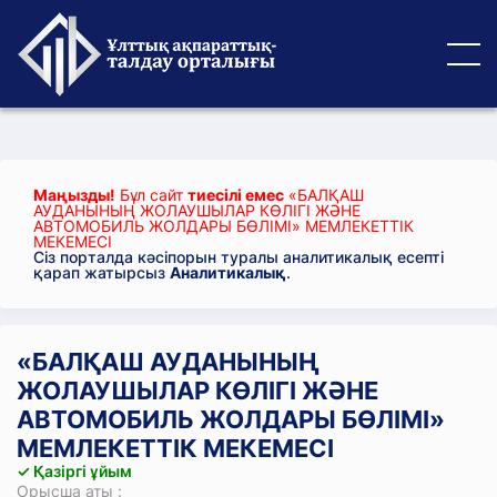
Маңызды!
Бұл сайт
тиесілі емес
«БАЛҚАШ
АУДАНЫНЫҢ ЖОЛАУШЫЛАР КӨЛІГІ ЖӘНЕ
АВТОМОБИЛЬ ЖОЛДАРЫ БӨЛІМІ» МЕМЛЕКЕТТІК
МЕКЕМЕСІ
Сіз порталда кәсіпорын туралы аналитикалық есепті
қарап жатырсыз
Аналитикалық
.
«БАЛҚАШ АУДАНЫНЫҢ
ЖОЛАУШЫЛАР КӨЛІГІ ЖӘНЕ
АВТОМОБИЛЬ ЖОЛДАРЫ БӨЛІМІ»
МЕМЛЕКЕТТІК МЕКЕМЕСІ
✓ Қазіргі ұйым
Орысша аты :