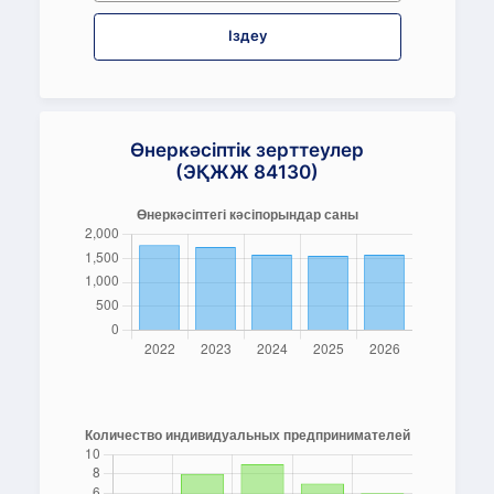
Іздеу
Өнеркәсіптік зерттеулер
(ЭҚЖЖ 84130)