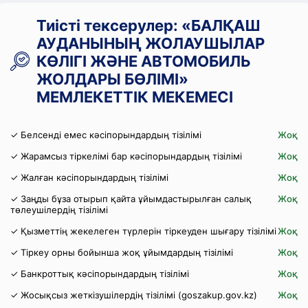
Тиісті тексерулер: «БАЛҚАШ
АУДАНЫНЫҢ ЖОЛАУШЫЛАР
КӨЛІГІ ЖӘНЕ АВТОМОБИЛЬ
ЖОЛДАРЫ БӨЛІМІ»
МЕМЛЕКЕТТІК МЕКЕМЕСІ
✓ Белсенді емес кәсіпорындардың тізілімі
Жоқ
✓ Жарамсыз тіркелімі бар кәсіпорындардың тізілімі
Жоқ
✓ Жалған кәсіпорындардың тізілімі
Жоқ
✓ Заңды бұза отырып қайта ұйымдастырылған салық
Жоқ
төлеушілердің тізілімі
✓ Қызметтің жекелеген түрлерін тіркеуден шығару тізілімі
Жоқ
✓ Тіркеу орны бойынша жоқ ұйымдардың тізілімі
Жоқ
✓ Банкроттық кәсіпорындардың тізілімі
Жоқ
✓ Жосықсыз жеткізушілердің тізілімі (goszakup.gov.kz)
Жоқ