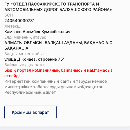
ГУ «ОТДЕЛ ПАССАЖИРСКОГО ТРАНСПОРТА И
АВТОМОБИЛЬНЫХ ДОРОГ БАЛХАШСКОГО РАЙОНА»
БСН
240540030731
Жетекші
Камзаев Асембек Кумисбекович
Елді мекеннің атауы:
АЛМАТЫ ОБЛЫСЫ, БАЛҚАШ АУДАНЫ, БАҚАНАС А.О.,
БАҚАНАС А.
Заңды мекенжайы:
улица Д Қонаев, строение 75'
Байланыс ақпараты:
Біздің портал компанияның байланысын қамтамасыз
етпейді
Интернеттен компанияның сайтын табуды немесе
министрлікке хабарласуды ұсынамызҚазақстан
Республикасының Әділет
Қосымша ақпарат