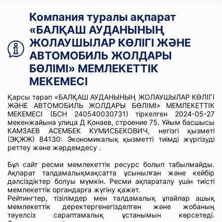
Компания туралы ақпарат
«БАЛҚАШ АУДАНЫНЫҢ
ЖОЛАУШЫЛАР КӨЛІГІ ЖӘНЕ
АВТОМОБИЛЬ ЖОЛДАРЫ
БӨЛІМІ» МЕМЛЕКЕТТІК
МЕКЕМЕСІ
Қарсы тарап «БАЛҚАШ АУДАНЫНЫҢ ЖОЛАУШЫЛАР КӨЛІГІ
ЖӘНЕ АВТОМОБИЛЬ ЖОЛДАРЫ БӨЛІМІ» МЕМЛЕКЕТТІК
МЕКЕМЕСІ (БСН 240540030731) тіркелген 2024-05-27
мекенжайына улица Д Қонаев, строение 75. Ұйым басшысы
КАМЗАЕВ АСЕМБЕК КУМИСБЕКОВИЧ, негізгі қызметі
(ЭҚЖЖ) 84130: Экономикалық қызметті тиімді жүргізуді
реттеу және жәрдемдесу .
Бұл сайт ресми мемлекеттік ресурс болып табылмайды.
Ақпарат талдамалықмақсатта ұсынылған және кейбір
дәлсіздіктер болуы мүмкін. Ресми ақпараталу үшін тиісті
мемлекеттік органдарға жүгіну қажет.
Рейтингтер, тізілімдер мен талдамалық ұпайлар ашық
мемлекеттік деректергенегізделген және жобаның
тәуелсіз сараптамалық ұстанымын көрсетеді.