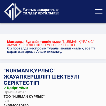
Маңызды!
Бұл сайт
тиесілі емес
"NURMAN ҚҰРЛЫС"
ЖАУАПКЕРШІЛІГІ ШЕКТЕУЛІ СЕРІКТЕСТІГІ
Сіз порталда кәсіпорын туралы аналитикалық есепті
қарап жатырсыз
Аналитикалық
.
"NURMAN ҚҰРЛЫС"
ЖАУАПКЕРШІЛІГІ ШЕКТЕУЛІ
СЕРІКТЕСТІГІ
✓ Қазіргі ұйым
Орысша аты :
ТОО "NURMAN ҚҰРЛЫС"
БСН
240540030810