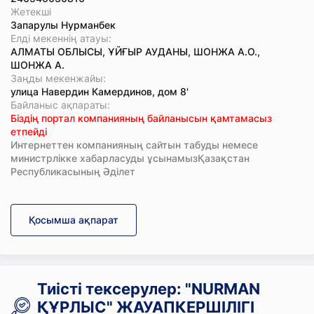
Жетекші
Запарулы Нурманбек
Елді мекеннің атауы:
АЛМАТЫ ОБЛЫСЫ, ҰЙҒЫР АУДАНЫ, ШОНЖА А.О.,
ШОНЖА А.
Заңды мекенжайы:
улица Навердин Камердинов, дом 8'
Байланыс ақпараты:
Біздің портал компанияның байланысын қамтамасыз
етпейді
Интернеттен компанияның сайтын табуды немесе
министрлікке хабарласуды ұсынамызҚазақстан
Республикасының Әділет
Қосымша ақпарат
Тиісті тексерулер: "NURMAN
ҚҰРЛЫС" ЖАУАПКЕРШІЛІГІ