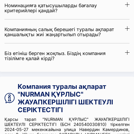
Номинацияға қатысушыларды бағалау
критерийлері қандай?
Компанияның салық берешегі туралы ақпарат
қаншалықты жиі жаңартылып отырады?
Біз өтініш берген жоқпыз. Біздің компания
тізілімге қалай кірді?
Компания туралы ақпарат
"NURMAN ҚҰРЛЫС"
ЖАУАПКЕРШІЛІГІ ШЕКТЕУЛІ
СЕРІКТЕСТІГІ
Қарсы тарап "NURMAN ҚҰРЛЫС" ЖАУАПКЕРШІЛІГІ
ШЕКТЕУЛІ СЕРІКТЕСТІГІ (БСН 240540030810) тіркелген
2024-05-27 мекенжайына улица Навердин Камердинов,