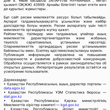
дом 8. Ұйым басшысы ЗАПАРУЛЫ НУРМАНБЕК , негізгі
қызметі (ЭҚЖЖ) 43999: Арнайы біліктілігі талап ететін өзге
де құрылыс жұмыстары .
Бұл сайт ресми мемлекеттік ресурс болып табылмайды.
Ақпарат талдамалықмақсатта ұсынылған және кейбір
дәлсіздіктер болуы мүмкін. Ресми ақпараталу үшін тиісті
мемлекеттік органдарға жүгіну қажет.
Рейтингтер, тізілімдер мен талдамалық ұпайлар ашық
мемлекеттік деректергенегізделген және жобаның
тәуелсіз сараптамалық ұстанымын көрсетеді.
Олармемлекеттік органдардың ресми ұстанымымен
байланысты емес. Есептеу әдістемесінақтылануы мүмкін.
Публикация информации направлена на повышение
прозрачности и развитие добросовестной конкуренции.
Обработка осуществляется в рамках законодательства об
открытых данных. Интерпретация результатов остаётся на
усмотрение пользователя.
Дереккөздер:
• Қазақстан Республикасының ашық деректер порталы —
data.egov.kz
• Қазақстан Республикасы ҰЭМ Статистика бюросы —
stat.gov.kz
• Қазақстан Республикасы Қаржы министрлігінің
Мемлекеттік кірістер комитеті —
kgd.gov.kz
• Қазақстан Республикасы Әділет министрлігі —