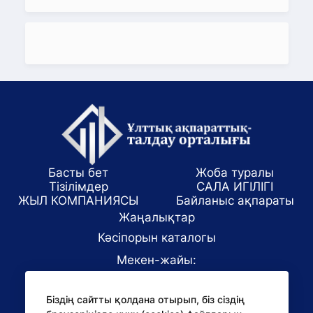
Басты бет
Жоба туралы
Тізілімдер
САЛА ИГІЛІГІ
ЖЫЛ КОМПАНИЯСЫ
Байланыс ақпараты
Жаңалықтар
Кәсіпорын каталогы
Мекен-жайы:
Алматы қаласы, ул. Маркова 61/1
Біздің сайтты қолдана отырып, біз сіздің
E-mail: