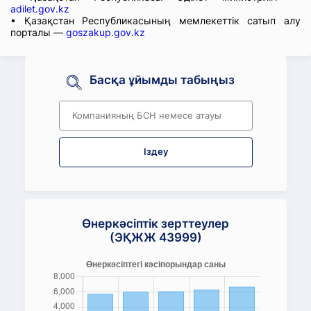
adilet.gov.kz
• Қазақстан Республикасының мемлекеттік сатып алу
порталы —
goszakup.gov.kz
Басқа ұйымды табыңыз
Іздеу
Өнеркәсіптік зерттеулер
(ЭҚЖЖ 43999)