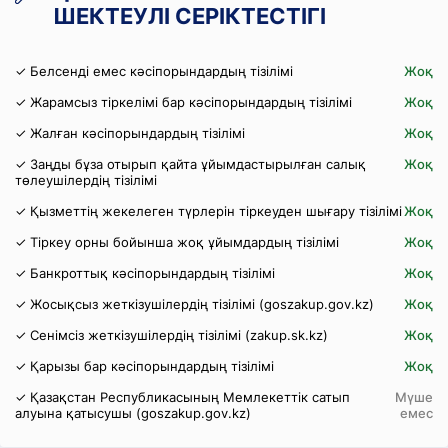
ШЕКТЕУЛІ СЕРІКТЕСТІГІ
✓ Белсенді емес кәсіпорындардың тізілімі
Жоқ
✓ Жарамсыз тіркелімі бар кәсіпорындардың тізілімі
Жоқ
✓ Жалған кәсіпорындардың тізілімі
Жоқ
✓ Заңды бұза отырып қайта ұйымдастырылған салық
Жоқ
төлеушілердің тізілімі
✓ Қызметтің жекелеген түрлерін тіркеуден шығару тізілімі
Жоқ
✓ Тіркеу орны бойынша жоқ ұйымдардың тізілімі
Жоқ
✓ Банкроттық кәсіпорындардың тізілімі
Жоқ
✓ Жосықсыз жеткізушілердің тізілімі (goszakup.gov.kz)
Жоқ
✓ Сенімсіз жеткізушілердің тізілімі (zakup.sk.kz)
Жоқ
✓ Қарызы бар кәсіпорындардың тізілімі
Жоқ
✓ Қазақстан Республикасының Мемлекеттік сатып
Мүше
алуына қатысушы (goszakup.gov.kz)
емес