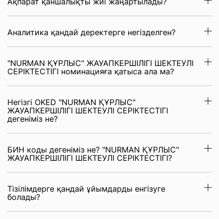
Ақпарат қаншалықты жиі жаңартылады?
Аналитика қандай деректерге негізделген?
"NURMAN ҚҰРЛЫС" ЖАУАПКЕРШІЛІГІ ШЕКТЕУЛІ
СЕРІКТЕСТІГІ номинацияға қатыса ала ма?
Негізгі OKED "NURMAN ҚҰРЛЫС"
ЖАУАПКЕРШІЛІГІ ШЕКТЕУЛІ СЕРІКТЕСТІГІ
дегеніміз не?
БИН коды дегеніміз не? "NURMAN ҚҰРЛЫС"
ЖАУАПКЕРШІЛІГІ ШЕКТЕУЛІ СЕРІКТЕСТІГІ?
Тізілімдерге қандай ұйымдарды енгізуге
болады?