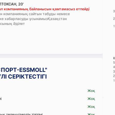
ТОКСАН, 20'
тал компанияның байланысын қамтамасыз етпейді
н компанияның сайтын табуды немесе
кке хабарласуды ұсынамызҚазақстан
сының Әділет
НСПОРТ-ESSMOLL"
І СЕРІКТЕСТІГІ
Жоқ
і
Жоқ
Жоқ
қ төлеушілердің тізілімі
Жоқ