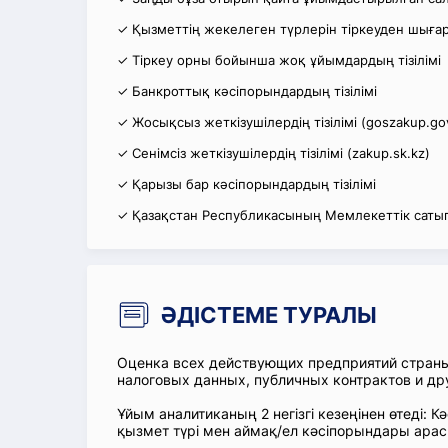
✓ Қызметтің жекелеген түрлерін тіркеуден шығару
✓ Тіркеу орны бойынша жоқ ұйымдардың тізілімі
✓ Банкроттық кәсіпорындардың тізілімі
✓ Жосықсыз жеткізушілердің тізілімі (goszakup.go
✓ Сенімсіз жеткізушілердің тізілімі (zakup.sk.kz)
✓ Қарызы бар кәсіпорындардың тізілімі
✓ Қазақстан Республикасының Мемлекеттік сатып
ӘДІСТЕМЕ ТУРАЛЫ
Оценка всех действующих предприятий стран
налоговых данных, публичных контрактов и др
Ұйым аналитиканың 2 негізгі кезеңінен өтеді
қызмет түрі мен аймақ/ел кәсіпорындары ара