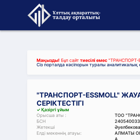
Маңызды!
Бұл сайт
тиесілі емес
"ТРАНСПОРТ-E
Сіз порталда кәсіпорын туралы аналитикалық
"ТРАНСПОРТ-ESSMOLL" ЖАУА
СЕРІКТЕСТІГІ
✓ Қазіргі ұйым
Орысша аты :
ТОО "ТРАН
БСН
240540033
Жетекші
Әуелбекова
Елді мекеннің атауы:
АЛМАТЫ ОБ
А.