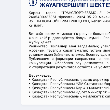
ЖАУАПКЕРШІЛІГІ ШЕКТЕУ
Қарсы тарап "ТРАНСПОРТ-ESSMOLL" ЖА
240540033736) тіркелген 2024-05-29 ме
ӘУЕЛБЕКОВА ӘЙГЕРІМ ЕРКІНҚЫЗЫ, негізгі қызме
қызметі.
Бұл сайт ресми мемлекеттік ресурс болып т
және кейбір дәлсіздіктер болуы мүмкін. Рес
жүгіну қажет.
Рейтингтер, тізілімдер мен талдамалық ұпай
жобаның тәуелсіз сараптамалық ұстанымын
ұстанымымен байланысты емес. Есептеу әдіст
Публикация информации направлена на пов
конкуренции. Обработка осуществляется в
Интерпретация результатов остаётся на усмот
Дереккөздер:
• Қазақстан Республикасының ашық деректе
• Қазақстан Республикасы ҰЭМ Статистика б
• Қазақстан Республикасы Қаржы министрлігін
• Қазақстан Республикасы Әділет министрлігі
• Қазақстан Республикасының мемлекеттік са