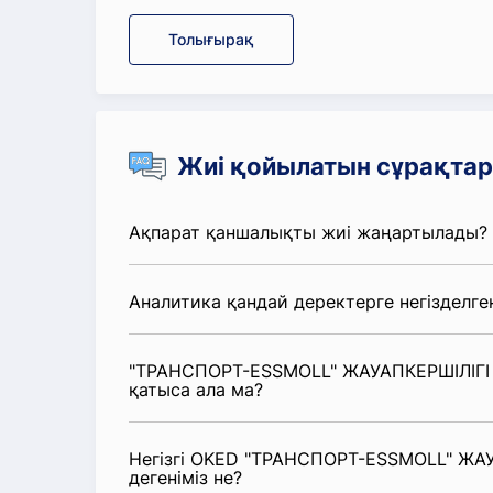
Толығырақ
Жиі қойылатын сұрақтар
Ақпарат қаншалықты жиі жаңартылады?
Аналитика қандай деректерге негізделге
"ТРАНСПОРТ-ESSMOLL" ЖАУАПКЕРШІЛІГІ 
қатыса ала ма?
Негізгі OKED "ТРАНСПОРТ-ESSMOLL" ЖАУ
дегеніміз не?