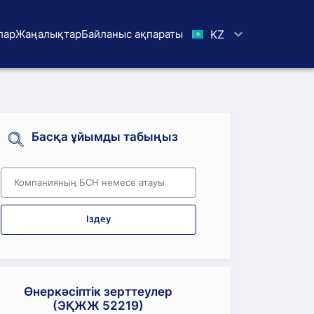
лар
Жаңалықтар
Байланыс ақпараты
KZ
Басқа ұйымды табыңыз
Іздеу
Өнеркәсіптік зерттеулер
(ЭҚЖЖ 52219)