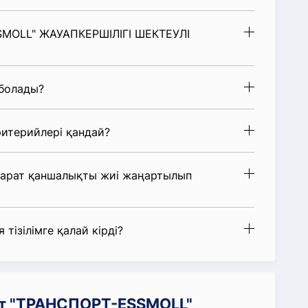
SSMOLL" ЖАУАПКЕРШІЛІГІ ШЕКТЕУЛІ
 болады?
итерийлері қандай?
парат қаншалықты жиі жаңартылып
 тізілімге қалай кірді?
ат "ТРАНСПОРТ-ESSMOLL"