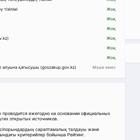
 тізілімі
Жоқ
Жоқ
Жоқ
v.kz)
Жоқ
Жоқ
Жоқ
 алуына қатысушы (goszakup.gov.kz)
Мүше емес
ы проводится ежегодно на основании официальных
угих открытых источников.
: Кәсіпорындардың сараптамалық талдауы және
сындағы критерийлер бойынша Рейтинг.