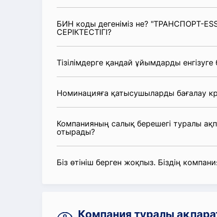
БИН коды дегеніміз не? "ТРАНСПОРТ-E
СЕРІКТЕСТІГІ?
Тізілімдерге қандай ұйымдарды енгізуге
Номинацияға қатысушыларды бағалау кр
Компанияның салық берешегі туралы ақ
отырады?
Біз өтініш берген жоқпыз. Біздің компания
Компания туралы ақпар