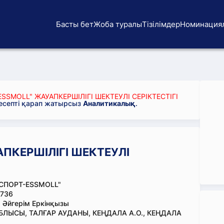
Басты бет
Жоба туралы
Тізілімдер
Номинация
SSMOLL" ЖАУАПКЕРШІЛІГІ ШЕКТЕУЛІ СЕРІКТЕСТІГІ
 есепті қарап жатырсыз
Аналитикалық
.
ПКЕРШІЛІГІ ШЕКТЕУЛІ
СПОРТ-ESSMOLL"
736
 Әйгерім Еркінқызы
ЛЫСЫ, ТАЛҒАР АУДАНЫ, КЕҢДАЛА А.О., КЕҢДАЛА