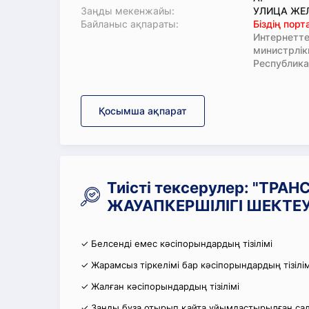
Заңды мекенжайы:
УЛИЦА ЖЕЛ
Байланыс ақпараты:
Біздің пор
Интернетте
министрлі
Республика
Қосымша ақпарат
Тиісті тексерулер: "ТРА
ЖАУАПКЕРШІЛІГІ ШЕКТЕУЛ
✓ Белсенді емес кәсіпорындардың тізілімі
✓ Жарамсыз тіркелімі бар кәсіпорындардың тізілім
✓ Жалған кәсіпорындардың тізілімі
✓ Заңды бұза отырып қайта ұйымдастырылған салы