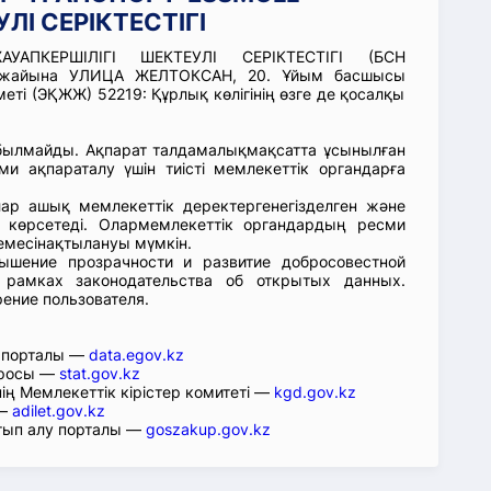
ЛІ СЕРІКТЕСТІГІ
УАПКЕРШІЛІГІ ШЕКТЕУЛІ СЕРІКТЕСТІГІ (БСН
кенжайына УЛИЦА ЖЕЛТОКСАН, 20. Ұйым басшысы
ті (ЭҚЖЖ) 52219: Құрлық көлігінің өзге де қосалқы
абылмайды. Ақпарат талдамалықмақсатта ұсынылған
ми ақпараталу үшін тиісті мемлекеттік органдарға
лар ашық мемлекеттік деректергенегізделген және
 көрсетеді. Олармемлекеттік органдардың ресми
емесінақтылануы мүмкін.
ышение прозрачности и развитие добросовестной
 рамках законодательства об открытых данных.
рение пользователя.
р порталы —
data.egov.kz
юросы —
stat.gov.kz
ің Мемлекеттік кірістер комитеті —
kgd.gov.kz
 —
adilet.gov.kz
тып алу порталы —
goszakup.gov.kz