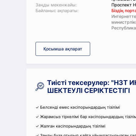
Заңды мекенжайы:
Проспект Нұ
Байланыс ақпараты:
Біздің пор
Интернетте
министрлі
Республика
Қосымша ақпарат
Тиісті тексерулер: "НЗ
ШЕКТЕУЛІ СЕРІКТЕСТІГІ
✓ Белсенді емес кәсіпорындардың тізілімі
✓ Жарамсыз тіркелімі бар кәсіпорындардың тізілім
✓ Жалған кәсіпорындардың тізілімі
✓ Заңды бұза отырып қайта ұйымдастырылған салы