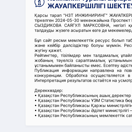
ЖАУАПКЕРШІЛІГІ ШЕКТЕУ
Қарсы тарап "НЗТ ИНЖИНИРИНГ" ЖАУАПКЕРШІ
тіркелген 2024-05-30 мекенжайына Проспект 
СЫЗДИКОВА САЯГУЛ МАРКСОВНА, негізгі қы
талдауды жүзеге асыратын өзге де мекемелерд
Бұл сайт ресми мемлекеттік ресурс болып т
және кейбір дәлсіздіктер болуы мүмкін. Рес
жүгіну қажет.
Рейтингтер, тізілімдер мен талдамалық ұпай
жобаның тәуелсіз сараптамалық ұстанымын
ұстанымымен байланысты емес. Есептеу әдіст
Публикация информации направлена на пов
конкуренции. Обработка осуществляется в
Интерпретация результатов остаётся на усмот
Дереккөздер:
• Қазақстан Республикасының ашық деректе
• Қазақстан Республикасы ҰЭМ Статистика б
• Қазақстан Республикасы Қаржы министрлігін
• Қазақстан Республикасы Әділет министрлігі
• Қазақстан Республикасының мемлекеттік са