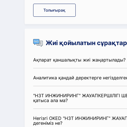
Толығырақ
Жиі қойылатын сұрақтар
Ақпарат қаншалықты жиі жаңартылады?
Аналитика қандай деректерге негізделге
"НЗТ ИНЖИНИРИНГ" ЖАУАПКЕРШІЛІГІ ШЕК
қатыса ала ма?
Негізгі OKED "НЗТ ИНЖИНИРИНГ" ЖАУАПК
дегеніміз не?