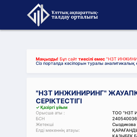
Маңызды!
Бұл сайт
тиесілі емес
"НЗТ ИНЖИНИР
Сіз порталда кәсіпорын туралы аналитикалық
"НЗТ ИНЖИНИРИНГ" ЖАУАПК
СЕРІКТЕСТІГІ
✓ Қазіргі ұйым
Орысша аты :
ТОО "НЗТ 
БСН
240540036
Жетекші
Сыздикова 
Елді мекеннің атауы:
ҚАРАҒАНДЫ
ҚАЗЫБЕК Б