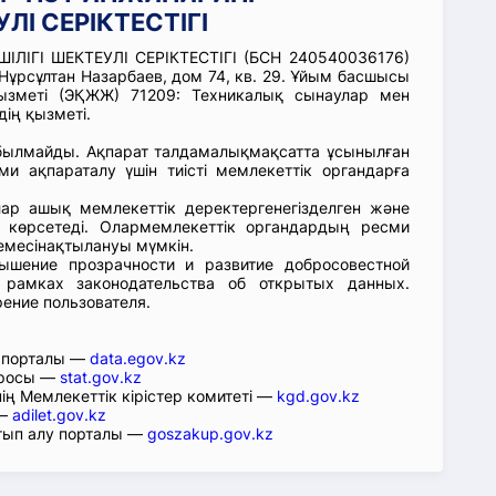
ЛІ СЕРІКТЕСТІГІ
ЛІГІ ШЕКТЕУЛІ СЕРІКТЕСТІГІ (БСН 240540036176)
Нұрсұлтан Назарбаев, дом 74, кв. 29. Ұйым басшысы
зметі (ЭҚЖЖ) 71209: Техникалық сынаулар мен
ің қызметі.
абылмайды. Ақпарат талдамалықмақсатта ұсынылған
ми ақпараталу үшін тиісті мемлекеттік органдарға
лар ашық мемлекеттік деректергенегізделген және
 көрсетеді. Олармемлекеттік органдардың ресми
емесінақтылануы мүмкін.
ышение прозрачности и развитие добросовестной
 рамках законодательства об открытых данных.
рение пользователя.
р порталы —
data.egov.kz
юросы —
stat.gov.kz
ің Мемлекеттік кірістер комитеті —
kgd.gov.kz
 —
adilet.gov.kz
тып алу порталы —
goszakup.gov.kz