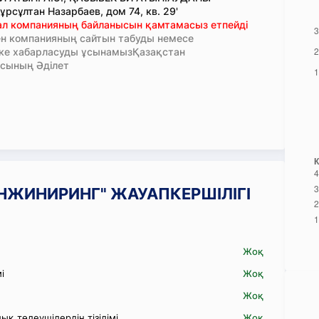
рсұлтан Назарбаев, дом 74, кв. 29'
тал компанияның байланысын қамтамасыз етпейді
н компанияның сайтын табуды немесе
кке хабарласуды ұсынамызҚазақстан
сының Әділет
Т ИНЖИНИРИНГ" ЖАУАПКЕРШІЛІГІ
Жоқ
і
Жоқ
Жоқ
қ төлеушілердің тізілімі
Жоқ