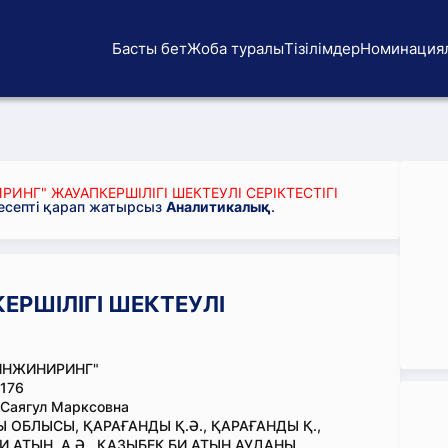
Басты бет
Жоба туралы
Тізілімдер
Номинация
ИНГ" ЖАУАПКЕРШІЛІГІ ШЕКТЕУЛІ СЕРІКТЕСТІГІ
 есепті қарап жатырсыз
Аналитикалық
.
ЕРШІЛІГІ ШЕКТЕУЛІ
ИНЖИНИРИНГ"
176
Саягул Марксовна
 ОБЛЫСЫ, ҚАРАҒАНДЫ Қ.Ә., ҚАРАҒАНДЫ Қ.,
И АТЫН. А.Ә., ҚАЗЫБЕК БИ АТЫН.АУДАНЫ