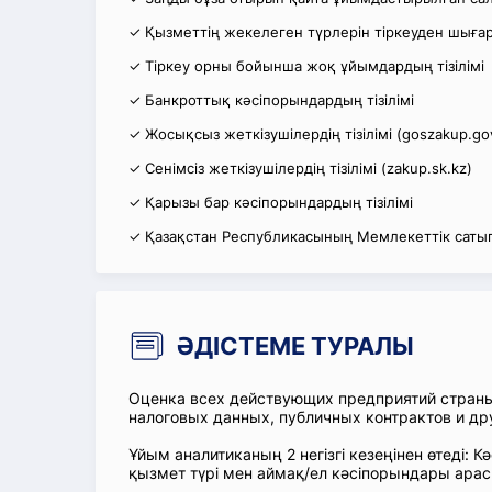
✓ Қызметтің жекелеген түрлерін тіркеуден шығару
✓ Тіркеу орны бойынша жоқ ұйымдардың тізілімі
✓ Банкроттық кәсіпорындардың тізілімі
✓ Жосықсыз жеткізушілердің тізілімі (goszakup.go
✓ Сенімсіз жеткізушілердің тізілімі (zakup.sk.kz)
✓ Қарызы бар кәсіпорындардың тізілімі
✓ Қазақстан Республикасының Мемлекеттік сатып
ӘДІСТЕМЕ ТУРАЛЫ
Оценка всех действующих предприятий стран
налоговых данных, публичных контрактов и др
Ұйым аналитиканың 2 негізгі кезеңінен өтеді
қызмет түрі мен аймақ/ел кәсіпорындары ара