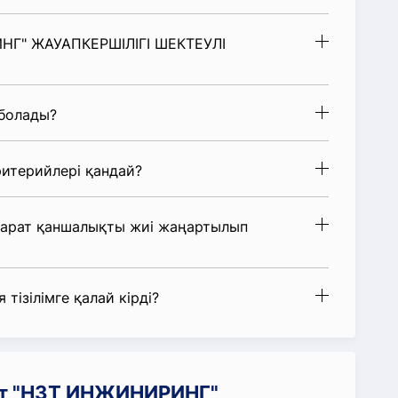
ИНГ" ЖАУАПКЕРШІЛІГІ ШЕКТЕУЛІ
 болады?
итерийлері қандай?
парат қаншалықты жиі жаңартылып
 тізілімге қалай кірді?
ат "НЗТ ИНЖИНИРИНГ"