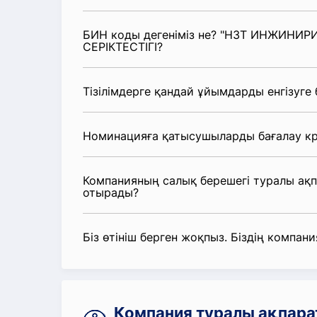
БИН коды дегеніміз не? "НЗТ ИНЖИНИР
СЕРІКТЕСТІГІ?
Тізілімдерге қандай ұйымдарды енгізуге
Номинацияға қатысушыларды бағалау кр
Компанияның салық берешегі туралы ақ
отырады?
Біз өтініш берген жоқпыз. Біздің компания
Компания туралы ақпар