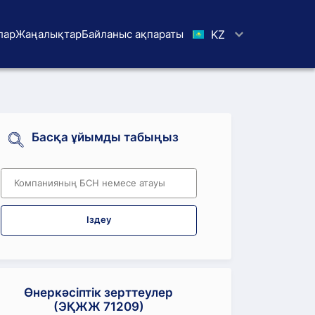
лар
Жаңалықтар
Байланыс ақпараты
KZ
Басқа ұйымды табыңыз
Іздеу
Өнеркәсіптік зерттеулер
(ЭҚЖЖ 71209)