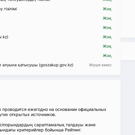
 тізілімі
Жоқ
Жоқ
Жоқ
v.kz)
Жоқ
Жоқ
Жоқ
 алуына қатысушы (goszakup.gov.kz)
Мүше емес
ы проводится ежегодно на основании официальных
угих открытых источников.
: Кәсіпорындардың сараптамалық талдауы және
сындағы критерийлер бойынша Рейтинг.