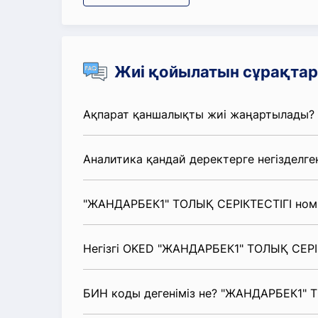
Жиі қойылатын сұрақтар
Ақпарат қаншалықты жиі жаңартылады?
Аналитика қандай деректерге негізделге
"ЖАНДАРБЕК1" ТОЛЫҚ СЕРІКТЕСТІГІ номи
Негізгі OKED "ЖАНДАРБЕК1" ТОЛЫҚ СЕРІК
БИН коды дегеніміз не? "ЖАНДАРБЕК1" 