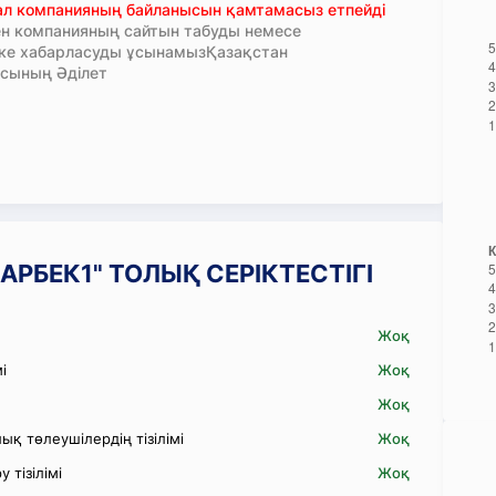
тал компанияның байланысын қамтамасыз етпейді
н компанияның сайтын табуды немесе
кке хабарласуды ұсынамызҚазақстан
сының Әділет
ДАРБЕК1" ТОЛЫҚ СЕРІКТЕСТІГІ
Жоқ
і
Жоқ
Жоқ
қ төлеушілердің тізілімі
Жоқ
 тізілімі
Жоқ