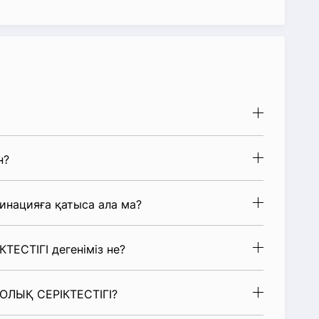
н?
нацияға қатыса ала ма?
ТЕСТІГІ дегеніміз не?
ТОЛЫҚ СЕРІКТЕСТІГІ?