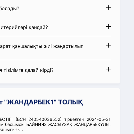
 болады?
итерийлері қандай?
парат қаншалықты жиі жаңартылып
 тізілімге қалай кірді?
ат "ЖАНДАРБЕК1" ТОЛЫҚ
ТІГІ (БСН 240540036552) тіркелген 2024-05-31
 Ұйым басшысы БАЙНИЯЗ ЖАСЫҰЗАҚ ЖАНДАРБЕКҰЛЫ,
руашылығы .