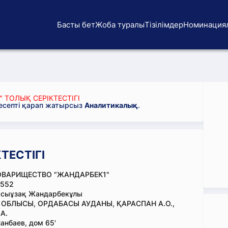
Басты бет
Жоба туралы
Тізілімдер
Номинация
 ТОЛЫҚ СЕРІКТЕСТІГІ
 есепті қарап жатырсыз
Аналитикалық
.
ТЕСТІГІ
ОВАРИЩЕСТВО "ЖАНДАРБЕК1"
552
асыұзақ Жандарбекұлы
 ОБЛЫСЫ, ОРДАБАСЫ АУДАНЫ, ҚАРАСПАН А.О.,
А.
анбаев, дом 65'