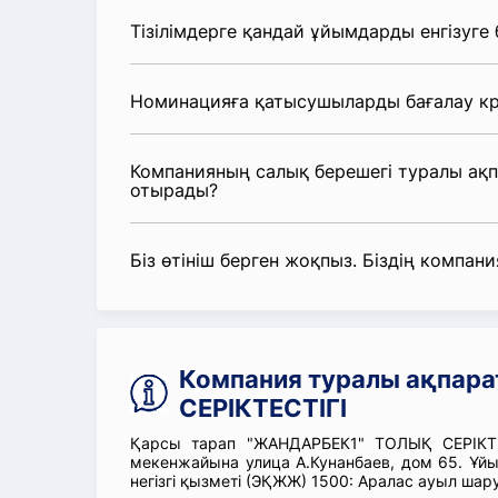
Тізілімдерге қандай ұйымдарды енгізуге
Номинацияға қатысушыларды бағалау кр
Компанияның салық берешегі туралы ақ
отырады?
Біз өтініш берген жоқпыз. Біздің компания
Компания туралы ақпар
СЕРІКТЕСТІГІ
Қарсы тарап "ЖАНДАРБЕК1" ТОЛЫҚ СЕРІКТЕС
мекенжайына улица А.Кунанбаев, дом 65.
негізгі қызметі (ЭҚЖЖ) 1500: Аралас ауыл ша