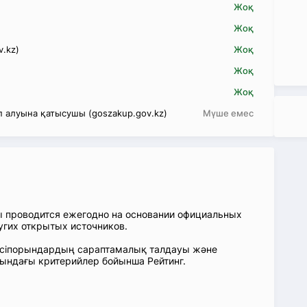
Жоқ
Жоқ
v.kz)
Жоқ
Жоқ
Жоқ
 алуына қатысушы (goszakup.gov.kz)
Мүше емес
ы проводится ежегодно на основании официальных
угих открытых источников.
: Кәсіпорындардың сараптамалық талдауы және
сындағы критерийлер бойынша Рейтинг.