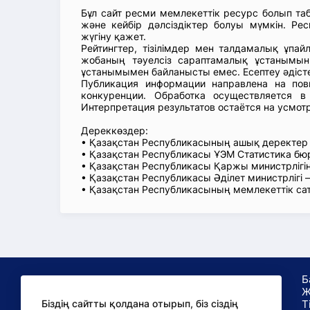
Бұл сайт ресми мемлекеттік ресурс болып т
және кейбір дәлсіздіктер болуы мүмкін. Рес
жүгіну қажет.
Рейтингтер, тізілімдер мен талдамалық ұпай
жобаның тәуелсіз сараптамалық ұстанымын
ұстанымымен байланысты емес. Есептеу әдіст
Публикация информации направлена на пов
конкуренции. Обработка осуществляется в
Интерпретация результатов остаётся на усмот
Дереккөздер:
• Қазақстан Республикасының ашық деректе
• Қазақстан Республикасы ҰЭМ Статистика б
• Қазақстан Республикасы Қаржы министрлігін
• Қазақстан Республикасы Әділет министрлігі
• Қазақстан Республикасының мемлекеттік са
Б
Ж
Т
Біздің сайтты қолдана отырып, біз сіздің