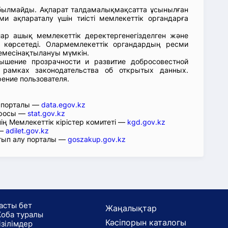
абылмайды. Ақпарат талдамалықмақсатта ұсынылған
ми ақпараталу үшін тиісті мемлекеттік органдарға
лар ашық мемлекеттік деректергенегізделген және
 көрсетеді. Олармемлекеттік органдардың ресми
емесінақтылануы мүмкін.
ышение прозрачности и развитие добросовестной
 рамках законодательства об открытых данных.
рение пользователя.
р порталы —
data.egov.kz
юросы —
stat.gov.kz
ің Мемлекеттік кірістер комитеті —
kgd.gov.kz
 —
adilet.gov.kz
тып алу порталы —
goszakup.gov.kz
асты бет
Жаңалықтар
оба туралы
Кәсіпорын каталогы
ізілімдер