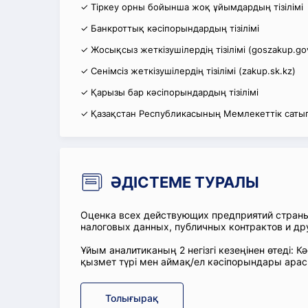
✓ Тіркеу орны бойынша жоқ ұйымдардың тізілімі
✓ Банкроттық кәсіпорындардың тізілімі
✓ Жосықсыз жеткізушілердің тізілімі (goszakup.go
✓ Сенімсіз жеткізушілердің тізілімі (zakup.sk.kz)
✓ Қарызы бар кәсіпорындардың тізілімі
✓ Қазақстан Республикасының Мемлекеттік сатып
ӘДІСТЕМЕ ТУРАЛЫ
Оценка всех действующих предприятий стран
налоговых данных, публичных контрактов и др
Ұйым аналитиканың 2 негізгі кезеңінен өтеді
қызмет түрі мен аймақ/ел кәсіпорындары ара
Толығырақ