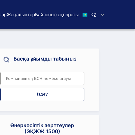
лар
Жаңалықтар
Байланыс ақпараты
KZ
Басқа ұйымды табыңыз
Іздеу
Өнеркәсіптік зерттеулер
(ЭҚЖЖ 1500)