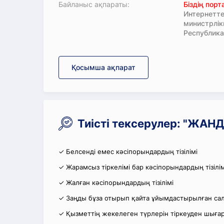
Байланыс ақпараты:
Біздің пор
Интернетте
министрлі
Республика
Қосымша ақпарат
Тиісті тексерулер: "ЖАН
✓ Белсенді емес кәсіпорындардың тізілімі
✓ Жарамсыз тіркелімі бар кәсіпорындардың тізілім
✓ Жалған кәсіпорындардың тізілімі
✓ Заңды бұза отырып қайта ұйымдастырылған салы
✓ Қызметтің жекелеген түрлерін тіркеуден шығару