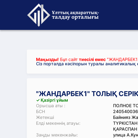
Маңызды!
Бұл сайт
тиесілі емес
"ЖАНДАРБЕК1"
Сіз порталда кәсіпорын туралы аналитикалық
"ЖАНДАРБЕК1" ТОЛЫҚ СЕРІК
✓ Қазіргі ұйым
Орысша аты :
ПОЛНОЕ Т
БСН
240540036
Жетекші
Байнияз Ж
Елді мекеннің атауы:
ТҮРКІСТАН
ҚАРАСПАН 
Заңды мекенжайы:
улица А.Кун