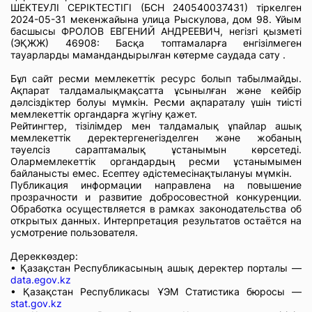
ШЕКТЕУЛІ СЕРІКТЕСТІГІ (БСН 240540037431) тіркелген
2024-05-31 мекенжайына улица Рыскулова, дом 98. Ұйым
басшысы ФРОЛОВ ЕВГЕНИЙ АНДРЕЕВИЧ, негізгі қызметі
(ЭҚЖЖ) 46908: Басқа топтамаларға енгізілмеген
тауарларды мамандандырылған көтерме саудада сату .
Бұл сайт ресми мемлекеттік ресурс болып табылмайды.
Ақпарат талдамалықмақсатта ұсынылған және кейбір
дәлсіздіктер болуы мүмкін. Ресми ақпараталу үшін тиісті
мемлекеттік органдарға жүгіну қажет.
Рейтингтер, тізілімдер мен талдамалық ұпайлар ашық
мемлекеттік деректергенегізделген және жобаның
тәуелсіз сараптамалық ұстанымын көрсетеді.
Олармемлекеттік органдардың ресми ұстанымымен
байланысты емес. Есептеу әдістемесінақтылануы мүмкін.
Публикация информации направлена на повышение
прозрачности и развитие добросовестной конкуренции.
Обработка осуществляется в рамках законодательства об
открытых данных. Интерпретация результатов остаётся на
усмотрение пользователя.
Дереккөздер:
• Қазақстан Республикасының ашық деректер порталы —
data.egov.kz
• Қазақстан Республикасы ҰЭМ Статистика бюросы —
stat.gov.kz