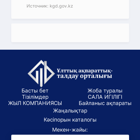
Источник: kgd.gov.kz
Басты бет
Жоба туралы
Тізілімдер
САЛА ИГІЛІГІ
ЖЫЛ КОМПАНИЯСЫ
Байланыс ақпараты
Жаңалықтар
Кәсіпорын каталогы
Мекен-жайы:
Алматы қаласы, ул. Маркова 61/1