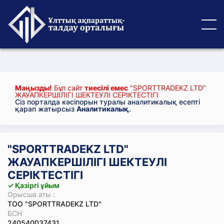
Маңызды!
Бұл сайт
тиесілі емес
"SPORTTRADEKZ LTD"
ЖАУАПКЕРШІЛІГІ ШЕКТЕУЛІ СЕРІКТЕСТІГІ
Сіз порталда кәсіпорын туралы аналитикалық есепті
қарап жатырсыз
Аналитикалық
.
"SPORTTRADEKZ LTD"
ЖАУАПКЕРШІЛІГІ ШЕКТЕУЛІ
СЕРІКТЕСТІГІ
✓ Қазіргі ұйым
Орысша аты :
ТОО "SPORTTRADEKZ LTD"
БСН
240540037431