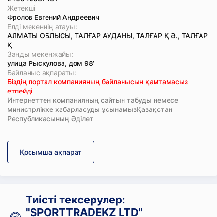
Жетекші
Фролов Евгений Андреевич
Елді мекеннің атауы:
АЛМАТЫ ОБЛЫСЫ, ТАЛҒАР АУДАНЫ, ТАЛҒАР Қ.Ә., ТАЛҒАР
Қ.
Заңды мекенжайы:
улица Рыскулова, дом 98'
Байланыс ақпараты:
Біздің портал компанияның байланысын қамтамасыз
етпейді
Интернеттен компанияның сайтын табуды немесе
министрлікке хабарласуды ұсынамызҚазақстан
Республикасының Әділет
Қосымша ақпарат
Тиісті тексерулер:
"SPORTTRADEKZ LTD"