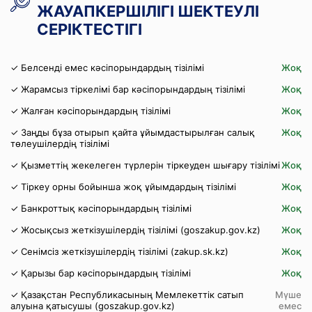
ЖАУАПКЕРШІЛІГІ ШЕКТЕУЛІ
СЕРІКТЕСТІГІ
✓ Белсенді емес кәсіпорындардың тізілімі
Жоқ
✓ Жарамсыз тіркелімі бар кәсіпорындардың тізілімі
Жоқ
✓ Жалған кәсіпорындардың тізілімі
Жоқ
✓ Заңды бұза отырып қайта ұйымдастырылған салық
Жоқ
төлеушілердің тізілімі
✓ Қызметтің жекелеген түрлерін тіркеуден шығару тізілімі
Жоқ
✓ Тіркеу орны бойынша жоқ ұйымдардың тізілімі
Жоқ
✓ Банкроттық кәсіпорындардың тізілімі
Жоқ
✓ Жосықсыз жеткізушілердің тізілімі (goszakup.gov.kz)
Жоқ
✓ Сенімсіз жеткізушілердің тізілімі (zakup.sk.kz)
Жоқ
✓ Қарызы бар кәсіпорындардың тізілімі
Жоқ
✓ Қазақстан Республикасының Мемлекеттік сатып
Мүше
алуына қатысушы (goszakup.gov.kz)
емес