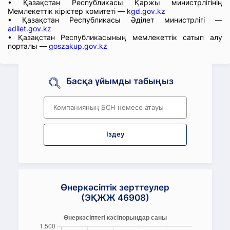
• Қазақстан Республикасы Қаржы министрлігінің
Мемлекеттік кірістер комитеті —
kgd.gov.kz
• Қазақстан Республикасы Әділет министрлігі —
adilet.gov.kz
• Қазақстан Республикасының мемлекеттік сатып алу
порталы —
goszakup.gov.kz
Басқа ұйымды табыңыз
Іздеу
Өнеркәсіптік зерттеулер
(ЭҚЖЖ 46908)