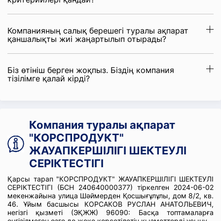
Компанияның салық берешегі туралы ақпарат
қаншалықты жиі жаңартылып отырады?
Біз өтініш берген жоқпыз. Біздің компания
тізілімге қалай кірді?
Компания туралы ақпарат
"КОРСПРОДУКТ"
ЖАУАПКЕРШІЛІГІ ШЕКТЕУЛІ
СЕРІКТЕСТІГІ
Қарсы тарап "КОРСПРОДУКТ" ЖАУАПКЕРШІЛІГІ ШЕКТЕУЛІ
СЕРІКТЕСТІГІ (БСН 240640000377) тіркелген 2024-06-02
мекенжайына улица Шәймерден Қосшығұлұлы, дом 8/2, кв.
46. Ұйым басшысы КОРСАКОВ РУСЛАН АНАТОЛЬЕВИЧ,
негізгі қызметі (ЭҚЖЖ) 96090: Басқа топтамаларға
енгізілмеген өзге де жеке көрсетілетін қызметтерді ұсыну.