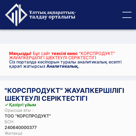
Маңызды!
Бұл сайт
тиесілі емес
"КОРСПРОДУКТ"
ЖАУАПКЕРШІЛІГІ ШЕКТЕУЛІ СЕРІКТЕСТІГІ
Сіз порталда кәсіпорын туралы аналитикалық есепті
қарап жатырсыз
Аналитикалық
.
"КОРСПРОДУКТ" ЖАУАПКЕРШІЛІГІ
ШЕКТЕУЛІ СЕРІКТЕСТІГІ
✓ Қазіргі ұйым
Орысша аты :
ТОО "КОРСПРОДУКТ"
БСН
240640000377
Жетекші