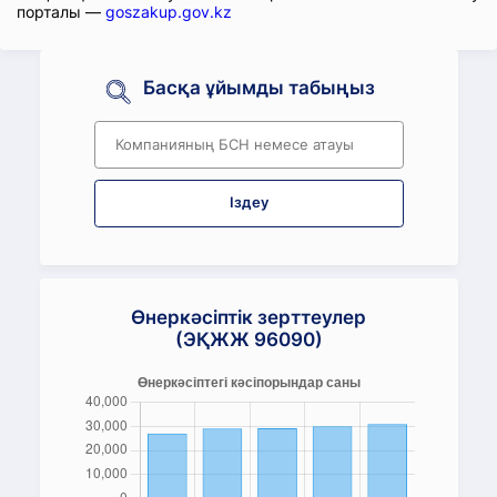
порталы —
goszakup.gov.kz
Басқа ұйымды табыңыз
Іздеу
Өнеркәсіптік зерттеулер
(ЭҚЖЖ 96090)