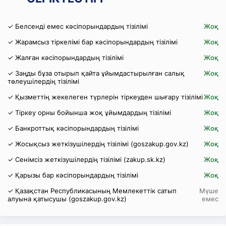
✓ Белсенді емес кәсіпорындардың тізілімі
Жоқ
✓ Жарамсыз тіркелімі бар кәсіпорындардың тізілімі
Жоқ
✓ Жалған кәсіпорындардың тізілімі
Жоқ
✓ Заңды бұза отырып қайта ұйымдастырылған салық
Жоқ
төлеушілердің тізілімі
✓ Қызметтің жекелеген түрлерін тіркеуден шығару тізілімі
Жоқ
✓ Тіркеу орны бойынша жоқ ұйымдардың тізілімі
Жоқ
✓ Банкроттық кәсіпорындардың тізілімі
Жоқ
✓ Жосықсыз жеткізушілердің тізілімі (goszakup.gov.kz)
Жоқ
✓ Сенімсіз жеткізушілердің тізілімі (zakup.sk.kz)
Жоқ
✓ Қарызы бар кәсіпорындардың тізілімі
Жоқ
✓ Қазақстан Республикасының Мемлекеттік сатып
Мүше
алуына қатысушы (goszakup.gov.kz)
емес