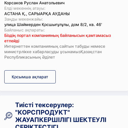
Корсаков Руслан Анатольевич
Елді мекеннің атауы:
АСТАНА Қ., САРЫАРҚА АУДАНЫ
Заңды мекенжайы:
улица Шәймерден Қосшығұлұлы, дом 8/2, кв. 46'
Байланыс ақпараты:
Біздің портал компанияның байланысын қамтамасыз
етпейді
Интернеттен компанияның сайтын табуды немесе
министрлікке хабарласуды ұсынамызҚазақстан
Республикасының Әділет
Қосымша ақпарат
Тиісті тексерулер:
"КОРСПРОДУКТ"
ЖАУАПКЕРШІЛІГІ ШЕКТЕУЛІ
СЕРІКТЕСТІГІ