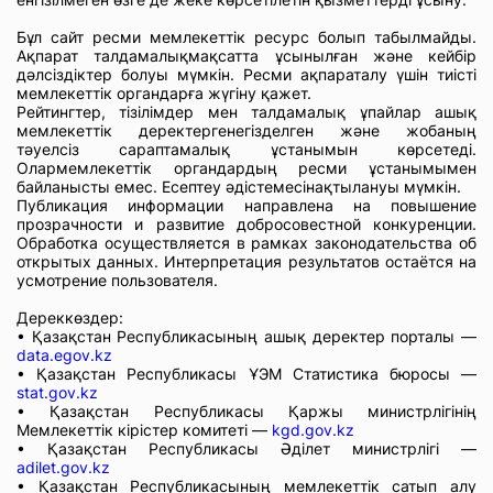
Бұл сайт ресми мемлекеттік ресурс болып табылмайды.
Ақпарат талдамалықмақсатта ұсынылған және кейбір
дәлсіздіктер болуы мүмкін. Ресми ақпараталу үшін тиісті
мемлекеттік органдарға жүгіну қажет.
Рейтингтер, тізілімдер мен талдамалық ұпайлар ашық
мемлекеттік деректергенегізделген және жобаның
тәуелсіз сараптамалық ұстанымын көрсетеді.
Олармемлекеттік органдардың ресми ұстанымымен
байланысты емес. Есептеу әдістемесінақтылануы мүмкін.
Публикация информации направлена на повышение
прозрачности и развитие добросовестной конкуренции.
Обработка осуществляется в рамках законодательства об
открытых данных. Интерпретация результатов остаётся на
усмотрение пользователя.
Дереккөздер:
• Қазақстан Республикасының ашық деректер порталы —
data.egov.kz
• Қазақстан Республикасы ҰЭМ Статистика бюросы —
stat.gov.kz
• Қазақстан Республикасы Қаржы министрлігінің
Мемлекеттік кірістер комитеті —
kgd.gov.kz
• Қазақстан Республикасы Әділет министрлігі —
adilet.gov.kz
• Қазақстан Республикасының мемлекеттік сатып алу