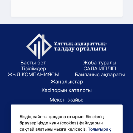
Басты бет
Жоба туралы
Тізілімдер
САЛА ИГІЛІГІ
ЖЫЛ КОМПАНИЯСЫ
Байланыс ақпараты
Жаңалықтар
Кәсіпорын каталогы
Мекен-жайы:
Алматы қаласы, ул. Маркова 61/1
Біздің сайтты қолдана отырып, біз сіздің
E-mail:
браузеріңізде куки (cookies) файлдарын
office@niac.kz
сақтай алатынымызға келісесіз.
Толығырақ