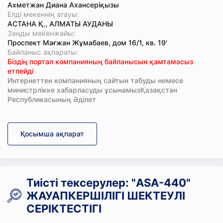
Ахметжан Диана Ахансеріқызы
Елді мекеннің атауы:
АСТАНА Қ., АЛМАТЫ АУДАНЫ
Заңды мекенжайы:
Проспект Мағжан Жұмабаев, дом 16/1, кв. 19'
Байланыс ақпараты:
Біздің портал компанияның байланысын қамтамасыз
етпейді
Интернеттен компанияның сайтын табуды немесе
министрлікке хабарласуды ұсынамызҚазақстан
Республикасының Әділет
Қосымша ақпарат
Тиісті тексерулер: "ASA-440"
ЖАУАПКЕРШІЛІГІ ШЕКТЕУЛІ
СЕРІКТЕСТІГІ