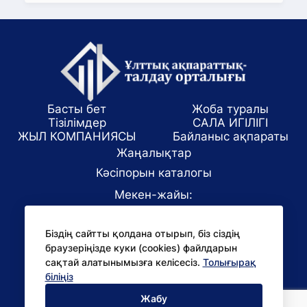
Басты бет
Жоба туралы
Тізілімдер
САЛА ИГІЛІГІ
ЖЫЛ КОМПАНИЯСЫ
Байланыс ақпараты
Жаңалықтар
Кәсіпорын каталогы
Мекен-жайы:
Алматы қаласы, ул. Маркова 61/1
Біздің сайтты қолдана отырып, біз сіздің
E-mail:
браузеріңізде куки (cookies) файлдарын
office@niac.kz
сақтай алатынымызға келісесіз.
Толығырақ
БАҚ үшін:
біліңіз
pr@niac.kz
Жабу