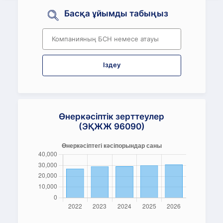
Басқа ұйымды табыңыз
Іздеу
Өнеркәсіптік зерттеулер
(ЭҚЖЖ 96090)