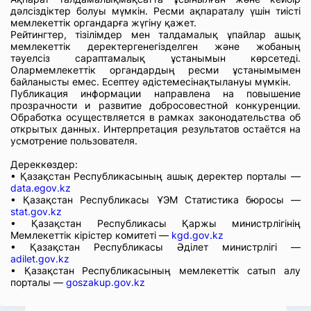
дәлсіздіктер болуы мүмкін. Ресми ақпараталу үшін тиісті
мемлекеттік органдарға жүгіну қажет.
Рейтингтер, тізілімдер мен талдамалық ұпайлар ашық
мемлекеттік деректергенегізделген және жобаның
тәуелсіз сараптамалық ұстанымын көрсетеді.
Олармемлекеттік органдардың ресми ұстанымымен
байланысты емес. Есептеу әдістемесінақтылануы мүмкін.
Публикация информации направлена на повышение
прозрачности и развитие добросовестной конкуренции.
Обработка осуществляется в рамках законодательства об
открытых данных. Интерпретация результатов остаётся на
усмотрение пользователя.
Дереккөздер:
• Қазақстан Республикасының ашық деректер порталы —
data.egov.kz
• Қазақстан Республикасы ҰЭМ Статистика бюросы —
stat.gov.kz
• Қазақстан Республикасы Қаржы министрлігінің
Мемлекеттік кірістер комитеті —
kgd.gov.kz
• Қазақстан Республикасы Әділет министрлігі —
adilet.gov.kz
• Қазақстан Республикасының мемлекеттік сатып алу
порталы —
goszakup.gov.kz