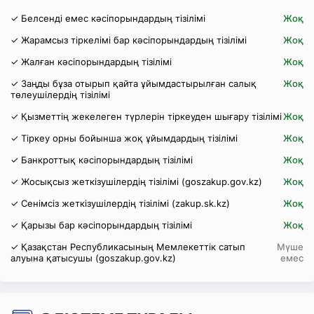
✓ Белсенді емес кәсіпорындардың тізілімі
Жоқ
✓ Жарамсыз тіркелімі бар кәсіпорындардың тізілімі
Жоқ
✓ Жалған кәсіпорындардың тізілімі
Жоқ
✓ Заңды бұза отырып қайта ұйымдастырылған салық
Жоқ
төлеушілердің тізілімі
✓ Қызметтің жекелеген түрлерін тіркеуден шығару тізілімі
Жоқ
✓ Тіркеу орны бойынша жоқ ұйымдардың тізілімі
Жоқ
✓ Банкроттық кәсіпорындардың тізілімі
Жоқ
✓ Жосықсыз жеткізушілердің тізілімі (goszakup.gov.kz)
Жоқ
✓ Сенімсіз жеткізушілердің тізілімі (zakup.sk.kz)
Жоқ
✓ Қарызы бар кәсіпорындардың тізілімі
Жоқ
✓ Қазақстан Республикасының Мемлекеттік сатып
Мүше
алуына қатысушы (goszakup.gov.kz)
емес