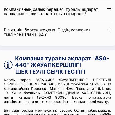
Компанияның салық берешегі туралы ақпарат
қаншалықты жиі жаңартылып отырады?
Біз өтініш берген жоқпыз. Біздің компания
тізілімге қалай кірді?
Компания туралы ақпарат "ASA-
440" ЖАУАПКЕРШІЛІГІ
ШЕКТЕУЛІ СЕРІКТЕСТІГІ
Қарсы тарап "ASA-440" ЖАУАПКЕРШІЛІГІ ШЕКТЕУЛІ
СЕРІКТЕСТІГІ (БСН 240640002323) тіркелген 2024-06-03
мекенжайына Проспект Мағжан Жұмабаев, дом 16/1, кв.
19. Ұйым басшысы АХМЕТЖАН ДИАНА АХАНСЕРІҚЫЗЫ,
негізгі қызметі (ЭҚЖЖ) 96090: Басқа топтамаларға
енгізілмеген өзге де жеке көрсетілетін қызметтерді ұсыну.
Бұл сайт ресми мемлекеттік ресурс болып табылмайды.
Ақпарат талдамалықмақсатта ұсынылған және кейбір