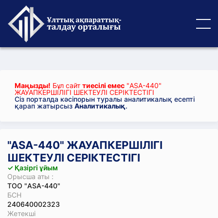
Маңызды!
Бұл сайт
тиесілі емес
"ASA-440"
ЖАУАПКЕРШІЛІГІ ШЕКТЕУЛІ СЕРІКТЕСТІГІ
Сіз порталда кәсіпорын туралы аналитикалық есепті
қарап жатырсыз
Аналитикалық
.
"ASA-440" ЖАУАПКЕРШІЛІГІ
ШЕКТЕУЛІ СЕРІКТЕСТІГІ
✓ Қазіргі ұйым
Орысша аты :
ТОО "ASA-440"
БСН
240640002323
Жетекші