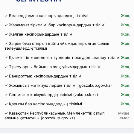
✓ Белсенді емес кәсіпорындардың тізілімі
Жоқ
✓ Жарамсыз тіркелімі бар кәсіпорындардың тізілімі
Жоқ
✓ Жалған кәсіпорындардың тізілімі
Жоқ
✓ Заңды бұза отырып қайта ұйымдастырылған салық
Жоқ
төлеушілердің тізілімі
✓ Қызметтің жекелеген түрлерін тіркеуден шығару тізілімі
Жоқ
✓ Тіркеу орны бойынша жоқ ұйымдардың тізілімі
Жоқ
✓ Банкроттық кәсіпорындардың тізілімі
Жоқ
✓ Жосықсыз жеткізушілердің тізілімі (goszakup.gov.kz)
Жоқ
✓ Сенімсіз жеткізушілердің тізілімі (zakup.sk.kz)
Жоқ
✓ Қарызы бар кәсіпорындардың тізілімі
Жоқ
✓ Қазақстан Республикасының Мемлекеттік сатып
Мүше
алуына қатысушы (goszakup.gov.kz)
емес