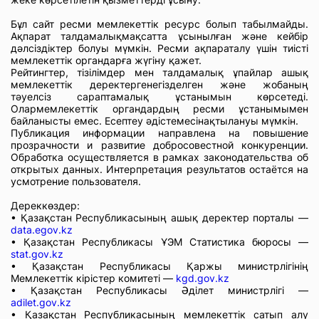
Бұл сайт ресми мемлекеттік ресурс болып табылмайды.
Ақпарат талдамалықмақсатта ұсынылған және кейбір
дәлсіздіктер болуы мүмкін. Ресми ақпараталу үшін тиісті
мемлекеттік органдарға жүгіну қажет.
Рейтингтер, тізілімдер мен талдамалық ұпайлар ашық
мемлекеттік деректергенегізделген және жобаның
тәуелсіз сараптамалық ұстанымын көрсетеді.
Олармемлекеттік органдардың ресми ұстанымымен
байланысты емес. Есептеу әдістемесінақтылануы мүмкін.
Публикация информации направлена на повышение
прозрачности и развитие добросовестной конкуренции.
Обработка осуществляется в рамках законодательства об
открытых данных. Интерпретация результатов остаётся на
усмотрение пользователя.
Дереккөздер:
• Қазақстан Республикасының ашық деректер порталы —
data.egov.kz
• Қазақстан Республикасы ҰЭМ Статистика бюросы —
stat.gov.kz
• Қазақстан Республикасы Қаржы министрлігінің
Мемлекеттік кірістер комитеті —
kgd.gov.kz
• Қазақстан Республикасы Әділет министрлігі —
adilet.gov.kz
• Қазақстан Республикасының мемлекеттік сатып алу