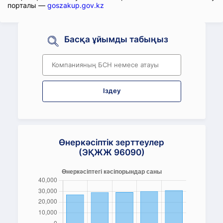
порталы —
goszakup.gov.kz
Басқа ұйымды табыңыз
Іздеу
Өнеркәсіптік зерттеулер
(ЭҚЖЖ 96090)