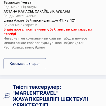
Темирхан Гульзат
Елді мекеннің атауы:
АСТАНА ҚАЛАСЫ, САРАЙШЫҚ АУДАНЫ
Заңды мекенжайы:
улица Ахмет Байтұрсынұлы, дом 41, кв. 121'
Байланыс ақпараты:
Біздің портал компанияның байланысын қамтамасыз
етпейді
Интернеттен компанияның сайтын табуды немесе
министрлікке хабарласуды ұсынамызҚазақстан
Республикасының Әділет
Қосымша ақпарат
Тиісті тексерулер:
"MARLENTRAVEL"
ЖАУАПКЕРШІЛІГІ ШЕКТЕУЛІ
СЕРІКТЕСТІГІ