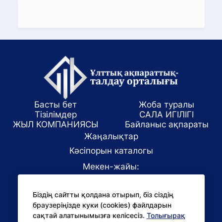
Басты бет
Жоба туралы
Тізілімдер
САЛА ИГІЛІГІ
ЖЫЛ КОМПАНИЯСЫ
Байланыс ақпараты
Жаңалықтар
Кәсіпорын каталогы
Мекен-жайы:
Алматы қаласы, ул. Маркова 61/1
Біздің сайтты қолдана отырып, біз сіздің
E-mail:
браузеріңізде куки (cookies) файлдарын
office@niac.kz
сақтай алатынымызға келісесіз.
Толығырақ