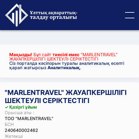
Маңызды!
Бұл сайт
тиесілі емес
"MARLENTRAVEL"
ЖАУАПКЕРШІЛІГІ ШЕКТЕУЛІ СЕРІКТЕСТІГІ
Сіз порталда кәсіпорын туралы аналитикалық есепті
қарап жатырсыз
Аналитикалық
.
"MARLENTRAVEL" ЖАУАПКЕРШІЛІГІ
ШЕКТЕУЛІ СЕРІКТЕСТІГІ
✓ Қазіргі ұйым
Орысша аты :
ТОО "MARLENTRAVEL"
БСН
240640002462
Жетекші