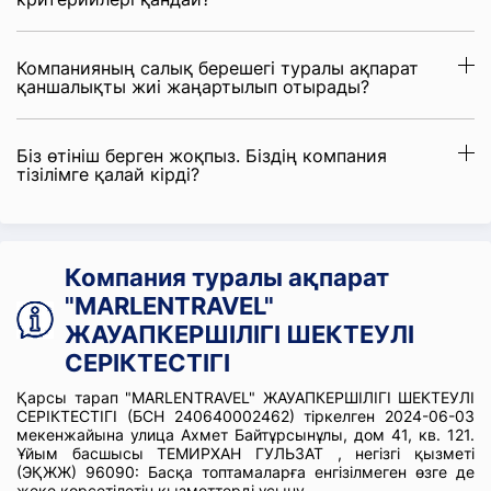
Компанияның салық берешегі туралы ақпарат
қаншалықты жиі жаңартылып отырады?
Біз өтініш берген жоқпыз. Біздің компания
тізілімге қалай кірді?
Компания туралы ақпарат
"MARLENTRAVEL"
ЖАУАПКЕРШІЛІГІ ШЕКТЕУЛІ
СЕРІКТЕСТІГІ
Қарсы тарап "MARLENTRAVEL" ЖАУАПКЕРШІЛІГІ ШЕКТЕУЛІ
СЕРІКТЕСТІГІ (БСН 240640002462) тіркелген 2024-06-03
мекенжайына улица Ахмет Байтұрсынұлы, дом 41, кв. 121.
Ұйым басшысы ТЕМИРХАН ГУЛЬЗАТ , негізгі қызметі
(ЭҚЖЖ) 96090: Басқа топтамаларға енгізілмеген өзге де
жеке көрсетілетін қызметтерді ұсыну.