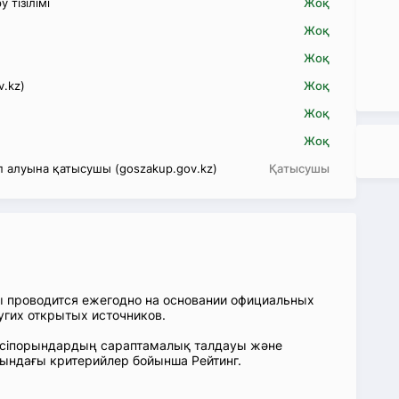
 тізілімі
Жоқ
Жоқ
Жоқ
v.kz)
Жоқ
Жоқ
Жоқ
 алуына қатысушы (goszakup.gov.kz)
Қатысушы
ы проводится ежегодно на основании официальных
угих открытых источников.
: Кәсіпорындардың сараптамалық талдауы және
сындағы критерийлер бойынша Рейтинг.