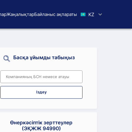
лар
Жаңалықтар
Байланыс ақпараты
KZ
Басқа ұйымды табыңыз
Іздеу
Өнеркәсіптік зерттеулер
(ЭҚЖЖ 94990)