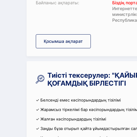
Байланыс ақпараты:
Біздің пор
Интернетте
министрлі
Республика
Қосымша ақпарат
Тиісті тексерулер: "ҚАЙ
ҚОҒАМДЫҚ БІРЛЕСТІГІ
✓ Белсенді емес кәсіпорындардың тізілімі
✓ Жарамсыз тіркелімі бар кәсіпорындардың тізілім
✓ Жалған кәсіпорындардың тізілімі
✓ Заңды бұза отырып қайта ұйымдастырылған салы