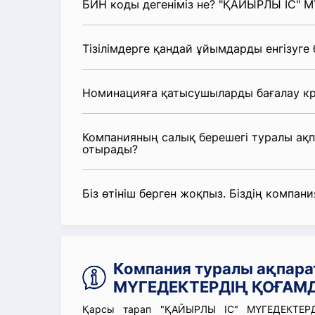
БИН коды дегеніміз не? "ҚАЙЫРЛЫ ІС"
Тізілімдерге қандай ұйымдарды енгізуге
Номинацияға қатысушыларды бағалау кр
Компанияның салық берешегі туралы ақ
отырады?
Біз өтініш берген жоқпыз. Біздің компания
Компания туралы ақпара
МҮГЕДЕКТЕРДІҢ ҚОҒАМД
Қарсы тарап "ҚАЙЫРЛЫ ІС" МҮГЕДЕКТЕРД