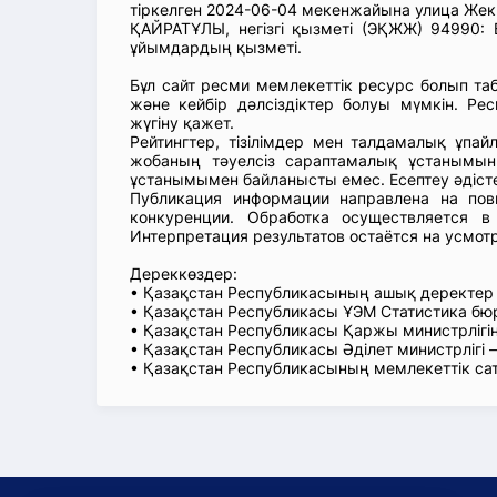
тіркелген 2024-06-04 мекенжайына улица Же
ҚАЙРАТҰЛЫ, негізгі қызметі (ЭҚЖЖ) 94990: Б
ұйымдардың қызметі.
Бұл сайт ресми мемлекеттік ресурс болып т
және кейбір дәлсіздіктер болуы мүмкін. Рес
жүгіну қажет.
Рейтингтер, тізілімдер мен талдамалық ұпай
жобаның тәуелсіз сараптамалық ұстанымын
ұстанымымен байланысты емес. Есептеу әдіст
Публикация информации направлена на пов
конкуренции. Обработка осуществляется в
Интерпретация результатов остаётся на усмот
Дереккөздер:
• Қазақстан Республикасының ашық деректе
• Қазақстан Республикасы ҰЭМ Статистика б
• Қазақстан Республикасы Қаржы министрлігін
• Қазақстан Республикасы Әділет министрлігі
• Қазақстан Республикасының мемлекеттік са