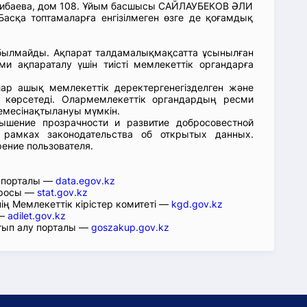
кибаева, дом 108. Ұйым басшысы САЙЛАУБЕКОВ ӘЛИ
асқа топтамаларға енгізілмеген өзге де қоғамдық
абылмайды. Ақпарат талдамалықмақсатта ұсынылған
ми ақпараталу үшін тиісті мемлекеттік органдарға
лар ашық мемлекеттік деректергенегізделген және
 көрсетеді. Олармемлекеттік органдардың ресми
емесінақтылануы мүмкін.
ышение прозрачности и развитие добросовестной
 рамках законодательства об открытых данных.
рение пользователя.
р порталы —
data.egov.kz
юросы —
stat.gov.kz
ің Мемлекеттік кірістер комитеті —
kgd.gov.kz
 —
adilet.gov.kz
тып алу порталы —
goszakup.gov.kz