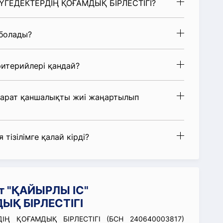
 МҮГЕДЕКТЕРДІҢ ҚОҒАМДЫҚ БІРЛЕСТІГІ?
 болады?
итерийлері қандай?
парат қаншалықты жиі жаңартылып
 тізілімге қалай кірді?
т "ҚАЙЫРЛЫ ІС"
ЫҚ БІРЛЕСТІГІ
ІҢ ҚОҒАМДЫҚ БІРЛЕСТІГІ (БСН 240640003817)