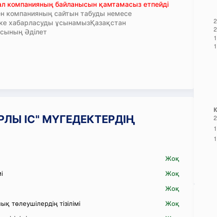
тал компанияның байланысын қамтамасыз етпейді
н компанияның сайтын табуды немесе
кке хабарласуды ұсынамызҚазақстан
сының Әділет
ЫРЛЫ ІС" МҮГЕДЕКТЕРДІҢ
Жоқ
і
Жоқ
Жоқ
қ төлеушілердің тізілімі
Жоқ