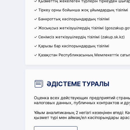
✓ Қызметтің жекелеген түрлерін тіркеуден шығару
✓ Тіркеу орны бойынша жоқ ұйымдардың тізілімі
✓ Банкроттық кәсіпорындардың тізілімі
✓ Жосықсыз жеткізушілердің тізілімі (goszakup.go
✓ Сенімсіз жеткізушілердің тізілімі (zakup.sk.kz)
✓ Қарызы бар кәсіпорындардың тізілімі
✓ Қазақстан Республикасының Мемлекеттік сатып
ӘДІСТЕМЕ ТУРАЛЫ
Оценка всех действующих предприятий стран
налоговых данных, публичных контрактов и др
Ұйым аналитиканың 2 негізгі кезеңінен өтеді
қызмет түрі мен аймақ/ел кәсіпорындары ара