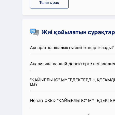
Толығырақ
Жиі қойылатын сұрақтар
Ақпарат қаншалықты жиі жаңартылады?
Аналитика қандай деректерге негізделге
"ҚАЙЫРЛЫ ІС" МҮГЕДЕКТЕРДІҢ ҚОҒАМДЫҚ
ма?
Негізгі OKED "ҚАЙЫРЛЫ ІС" МҮГЕДЕКТЕР