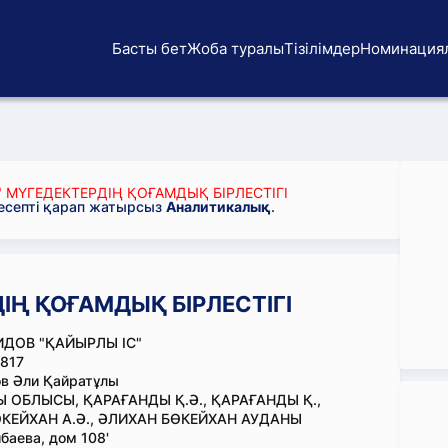
Басты бет
Жоба туралы
Тізілімдер
Номинация
 МҮГЕДЕКТЕРДІҢ ҚОҒАМДЫҚ БІРЛЕСТІГІ
 есепті қарап жатырсыз
Аналитикалық
.
ІҢ ҚОҒАМДЫҚ БІРЛЕСТІГІ
ДОВ "ҚАЙЫРЛЫ ІС"
817
в Әли Қайратұлы
 ОБЛЫСЫ, ҚАРАҒАНДЫ Қ.Ә., ҚАРАҒАНДЫ Қ.,
КЕЙХАН А.Ә., ӘЛИХАН БӨКЕЙХАН АУДАНЫ
баева, дом 108'