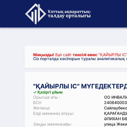
Маңызды!
Бұл сайт
тиесілі емес
"ҚАЙЫРЛЫ ІС"
Сіз порталда кәсіпорын туралы аналитикалық
"ҚАЙЫРЛЫ ІС" МҮГЕДЕКТЕРД
✓ Қазіргі ұйым
Орысша аты :
ОО ИНВАЛИ
БСН
240640003
Жетекші
Сайлаубеко
Елді мекеннің атауы:
ҚАРАҒАНДЫ
ӘЛИХАН БӨ
Заңды мекенжайы:
улица Жеки