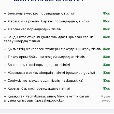
✓ Белсенді емес кәсіпорындардың тізілімі
Жоқ
✓ Жарамсыз тіркелімі бар кәсіпорындардың тізілімі
Жоқ
✓ Жалған кәсіпорындардың тізілімі
Жоқ
✓ Заңды бұза отырып қайта ұйымдастырылған салық
Жоқ
төлеушілердің тізілімі
✓ Қызметтің жекелеген түрлерін тіркеуден шығару тізілімі
Жоқ
✓ Тіркеу орны бойынша жоқ ұйымдардың тізілімі
Жоқ
✓ Банкроттық кәсіпорындардың тізілімі
Жоқ
✓ Жосықсыз жеткізушілердің тізілімі (goszakup.gov.kz)
Жоқ
✓ Сенімсіз жеткізушілердің тізілімі (zakup.sk.kz)
Жоқ
✓ Қарызы бар кәсіпорындардың тізілімі
Жоқ
✓ Қазақстан Республикасының Мемлекеттік сатып
Мүше
алуына қатысушы (goszakup.gov.kz)
емес