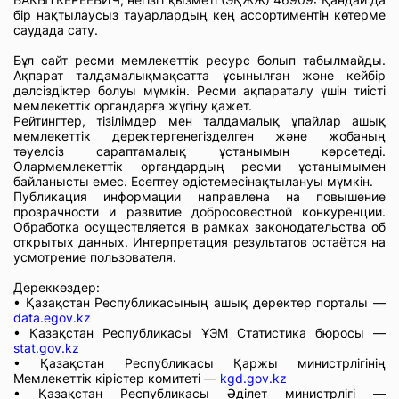
бір нақтылаусыз тауарлардың кең ассортиментін көтерме
саудада сату.
Бұл сайт ресми мемлекеттік ресурс болып табылмайды.
Ақпарат талдамалықмақсатта ұсынылған және кейбір
дәлсіздіктер болуы мүмкін. Ресми ақпараталу үшін тиісті
мемлекеттік органдарға жүгіну қажет.
Рейтингтер, тізілімдер мен талдамалық ұпайлар ашық
мемлекеттік деректергенегізделген және жобаның
тәуелсіз сараптамалық ұстанымын көрсетеді.
Олармемлекеттік органдардың ресми ұстанымымен
байланысты емес. Есептеу әдістемесінақтылануы мүмкін.
Публикация информации направлена на повышение
прозрачности и развитие добросовестной конкуренции.
Обработка осуществляется в рамках законодательства об
открытых данных. Интерпретация результатов остаётся на
усмотрение пользователя.
Дереккөздер:
• Қазақстан Республикасының ашық деректер порталы —
data.egov.kz
• Қазақстан Республикасы ҰЭМ Статистика бюросы —
stat.gov.kz
• Қазақстан Республикасы Қаржы министрлігінің
Мемлекеттік кірістер комитеті —
kgd.gov.kz
• Қазақстан Республикасы Әділет министрлігі —