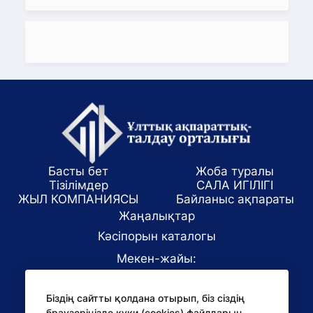
Басты бет
Жоба туралы
Тізілімдер
САЛА ИГІЛІГІ
ЖЫЛ КОМПАНИЯСЫ
Байланыс ақпараты
Жаңалықтар
Кәсіпорын каталогы
Мекен-жайы:
Алматы қаласы, ул. Маркова 61/1
Біздің сайтты қолдана отырып, біз сіздің
E-mail:
браузеріңізде куки (cookies) файлдарын