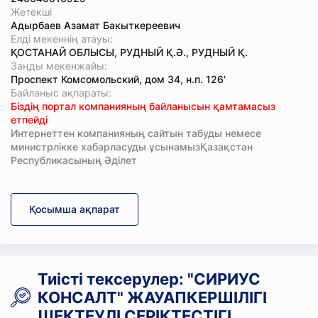
Жетекші
Адырбаев Азамат Бакыткереевич
Елді мекеннің атауы:
ҚОСТАНАЙ ОБЛЫСЫ, РУДНЫЙ Қ.Ә., РУДНЫЙ Қ.
Заңды мекенжайы:
Проспект Комсомольский, дом 34, н.п. 126'
Байланыс ақпараты:
Біздің портал компанияның байланысын қамтамасыз
етпейді
Интернеттен компанияның сайтын табуды немесе
министрлікке хабарласуды ұсынамызҚазақстан
Республикасының Әділет
Қосымша ақпарат
Тиісті тексерулер: "СИРИУС
КОНСАЛТ" ЖАУАПКЕРШІЛІГІ
ШЕКТЕУЛІ СЕРІКТЕСТІГІ