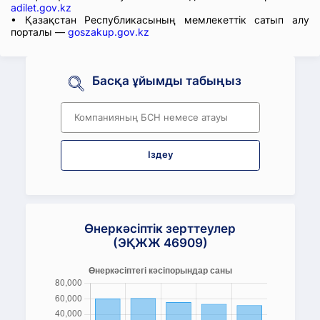
adilet.gov.kz
• Қазақстан Республикасының мемлекеттік сатып алу
порталы —
goszakup.gov.kz
Басқа ұйымды табыңыз
Іздеу
Өнеркәсіптік зерттеулер
(ЭҚЖЖ 46909)