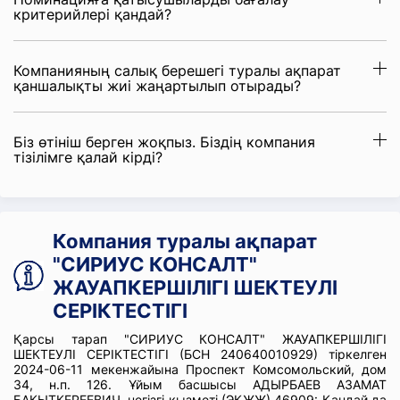
критерийлері қандай?
Компанияның салық берешегі туралы ақпарат
қаншалықты жиі жаңартылып отырады?
Біз өтініш берген жоқпыз. Біздің компания
тізілімге қалай кірді?
Компания туралы ақпарат
"СИРИУС КОНСАЛТ"
ЖАУАПКЕРШІЛІГІ ШЕКТЕУЛІ
СЕРІКТЕСТІГІ
Қарсы тарап "СИРИУС КОНСАЛТ" ЖАУАПКЕРШІЛІГІ
ШЕКТЕУЛІ СЕРІКТЕСТІГІ (БСН 240640010929) тіркелген
2024-06-11 мекенжайына Проспект Комсомольский, дом
34, н.п. 126. Ұйым басшысы АДЫРБАЕВ АЗАМАТ
БАКЫТКЕРЕЕВИЧ, негізгі қызметі (ЭҚЖЖ) 46909: Қандай да