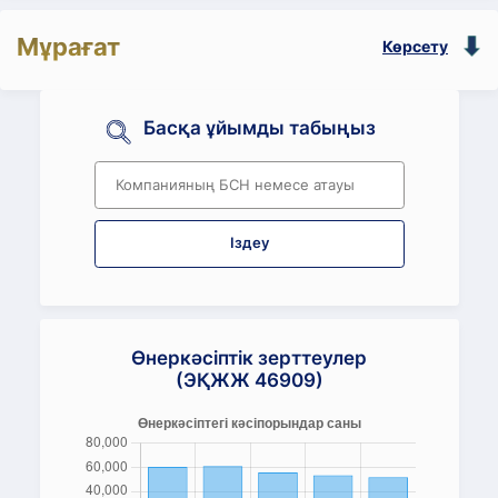
Мұрағат
Көрсету
Басқа ұйымды табыңыз
Іздеу
Өнеркәсіптік зерттеулер
(ЭҚЖЖ 46909)