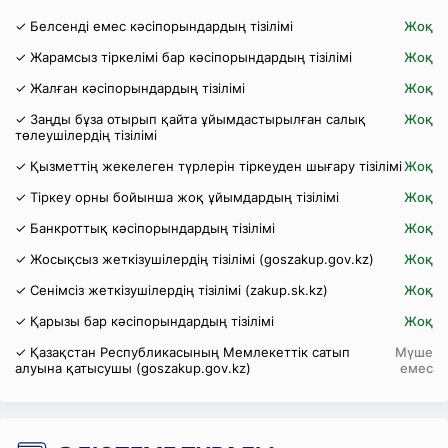
✓ Белсенді емес кәсіпорындардың тізілімі
Жоқ
✓ Жарамсыз тіркелімі бар кәсіпорындардың тізілімі
Жоқ
✓ Жалған кәсіпорындардың тізілімі
Жоқ
✓ Заңды бұза отырып қайта ұйымдастырылған салық
Жоқ
төлеушілердің тізілімі
✓ Қызметтің жекелеген түрлерін тіркеуден шығару тізілімі
Жоқ
✓ Тіркеу орны бойынша жоқ ұйымдардың тізілімі
Жоқ
✓ Банкроттық кәсіпорындардың тізілімі
Жоқ
✓ Жосықсыз жеткізушілердің тізілімі (goszakup.gov.kz)
Жоқ
✓ Сенімсіз жеткізушілердің тізілімі (zakup.sk.kz)
Жоқ
✓ Қарызы бар кәсіпорындардың тізілімі
Жоқ
✓ Қазақстан Республикасының Мемлекеттік сатып
Мүше
алуына қатысушы (goszakup.gov.kz)
емес