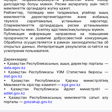
дәлсіздіктер болуы мүмкін. Ресми ақпараталу үшін тиісті
мемлекеттік органдарға жүгіну қажет.
Рейтингтер, тізілімдер мен талдамалық ұпайлар ашық
мемлекеттік деректергенегізделген және жобаның
тәуелсіз сараптамалық ұстанымын көрсетеді.
Олармемлекеттік органдардың ресми ұстанымымен
байланысты емес. Есептеу әдістемесінақтылануы мүмкін.
Публикация информации направлена на повышение
прозрачности и развитие добросовестной конкуренции.
Обработка осуществляется в рамках законодательства об
открытых данных. Интерпретация результатов остаётся на
усмотрение пользователя.
Дереккөздер:
• Қазақстан Республикасының ашық деректер порталы —
data.egov.kz
• Қазақстан Республикасы ҰЭМ Статистика бюросы —
stat.gov.kz
• Қазақстан Республикасы Қаржы министрлігінің
Мемлекеттік кірістер комитеті —
kgd.gov.kz
• Қазақстан Республикасы Әділет министрлігі —
adilet.gov.kz
• Қазақстан Республикасының мемлекеттік сатып алу
порталы —
goszakup.gov.kz