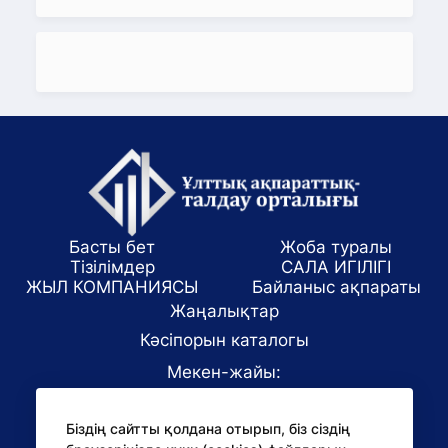
Басты бет
Жоба туралы
Тізілімдер
САЛА ИГІЛІГІ
ЖЫЛ КОМПАНИЯСЫ
Байланыс ақпараты
Жаңалықтар
Кәсіпорын каталогы
Мекен-жайы:
Алматы қаласы, ул. Маркова 61/1
Біздің сайтты қолдана отырып, біз сіздің
E-mail: