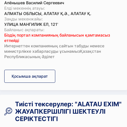
Апёнышев Василий Сергеевич
Елді мекеннің атауы:
АЛМАТЫ ОБЛЫСЫ, АЛАТАУ Қ.Ә., АЛАТАУ Қ.
Заңды мекенжайы:
УЛИЦА МАНГИЛИК ЕЛ, 121'
Байланыс ақпараты:
Біздің портал компанияның байланысын қамтамасыз
етпейді
Интернеттен компанияның сайтын табуды немесе
министрлікке хабарласуды ұсынамызҚазақстан
Республикасының Әділет
Қосымша ақпарат
Тиісті тексерулер: "ALATAU EXIM"
ЖАУАПКЕРШІЛІГІ ШЕКТЕУЛІ
СЕРІКТЕСТІГІ