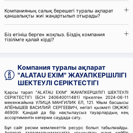
Компанияның салық берешегі туралы ақпарат
қаншалықты жиі жаңартылып отырады?
Біз өтініш берген жоқпыз. Біздің компания
тізілімге қалай кірді?
Компания туралы ақпарат
"ALATAU EXIM" ЖАУАПКЕРШІЛІГІ
ШЕКТЕУЛІ СЕРІКТЕСТІГІ
Қарсы тарап "ALATAU EXIM" ЖАУАПКЕРШІЛІГІ ШЕКТЕУЛІ
СЕРІКТЕСТІГІ (БСН 240640011481) тіркелген 2024-06-11
мекенжайына УЛИЦА МАНГИЛИК ЕЛ, 121. Ұйым басшысы
АПЁНЫШЕВ ВАСИЛИЙ СЕРГЕЕВИЧ, негізгі қызметі (ЭҚЖЖ)
46909: Қандай да бір нақтылаусыз тауарлардың кең
ассортиментін көтерме саудада сату.
Бұл сайт ресми мемлекеттік ресурс болып табылмайды.
Ақпарат талдамалықмақсатта ұсынылған және кейбір