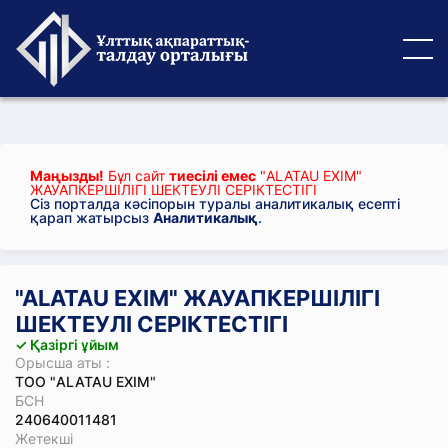
Маңызды!
Бұл сайт
тиесілі емес
"ALATAU EXIM"
ЖАУАПКЕРШІЛІГІ ШЕКТЕУЛІ СЕРІКТЕСТІГІ
Сіз порталда кәсіпорын туралы аналитикалық есепті
қарап жатырсыз
Аналитикалық
.
"ALATAU EXIM" ЖАУАПКЕРШІЛІГІ
ШЕКТЕУЛІ СЕРІКТЕСТІГІ
✓ Қазіргі ұйым
Орысша аты :
ТОО "ALATAU EXIM"
БСН
240640011481
Жетекші