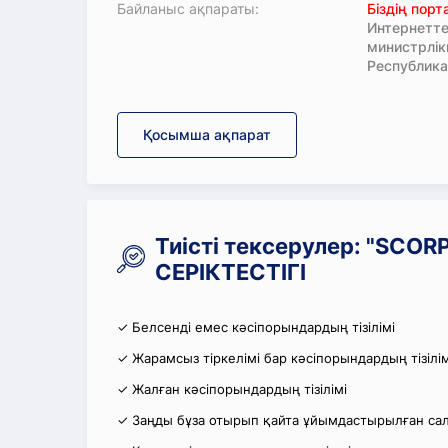
Байланыс ақпараты:
Біздің пор
Интернетте
министрлі
Республика
Қосымша ақпарат
Тиісті тексерулер: "SCO
СЕРІКТЕСТІГІ
✓ Белсенді емес кәсіпорындардың тізілімі
✓ Жарамсыз тіркелімі бар кәсіпорындардың тізілім
✓ Жалған кәсіпорындардың тізілімі
✓ Заңды бұза отырып қайта ұйымдастырылған салы