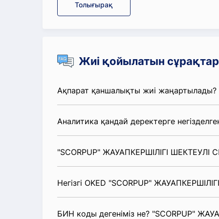
Толығырақ
Жиі қойылатын сұрақтар
Ақпарат қаншалықты жиі жаңартылады?
Аналитика қандай деректерге негізделге
"SCORPUP" ЖАУАПКЕРШІЛІГІ ШЕКТЕУЛІ СЕ
Негізгі OKED "SCORPUP" ЖАУАПКЕРШІЛІГІ 
БИН коды дегеніміз не? "SCORPUP" ЖАУА