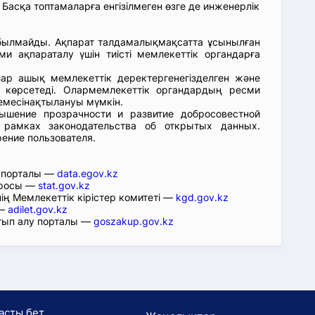
Басқа топтамаларға енгізілмеген өзге де инженерлік
абылмайды. Ақпарат талдамалықмақсатта ұсынылған
ми ақпараталу үшін тиісті мемлекеттік органдарға
лар ашық мемлекеттік деректергенегізделген және
 көрсетеді. Олармемлекеттік органдардың ресми
емесінақтылануы мүмкін.
ышение прозрачности и развитие добросовестной
 рамках законодательства об открытых данных.
рение пользователя.
р порталы —
data.egov.kz
юросы —
stat.gov.kz
ің Мемлекеттік кірістер комитеті —
kgd.gov.kz
 —
adilet.gov.kz
тып алу порталы —
goszakup.gov.kz
асты бет