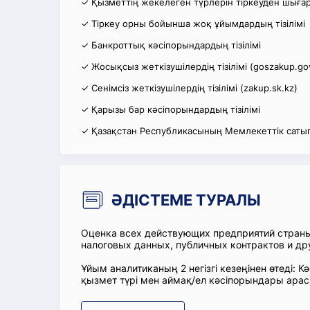
✓ Қызметтің жекелеген түрлерін тіркеуден шығару
✓ Тіркеу орны бойынша жоқ ұйымдардың тізілімі
✓ Банкроттық кәсіпорындардың тізілімі
✓ Жосықсыз жеткізушілердің тізілімі (goszakup.go
✓ Сенімсіз жеткізушілердің тізілімі (zakup.sk.kz)
✓ Қарызы бар кәсіпорындардың тізілімі
✓ Қазақстан Республикасының Мемлекеттік сатып
ӘДІСТЕМЕ ТУРАЛЫ
Оценка всех действующих предприятий стран
налоговых данных, публичных контрактов и др
Ұйым аналитиканың 2 негізгі кезеңінен өтеді
қызмет түрі мен аймақ/ел кәсіпорындары ара