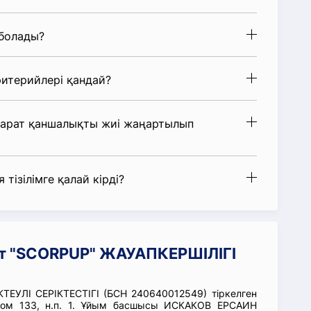
 болады?
итерийлері қандай?
парат қаншалықты жиі жаңартылып
 тізілімге қалай кірді?
ат "SCORPUP" ЖАУАПКЕРШІЛІГІ
ЕУЛІ СЕРІКТЕСТІГІ (БСН 240640012549) тіркелген
дом 133, н.п. 1. Ұйым басшысы ИСКАКОВ ЕРСАИН