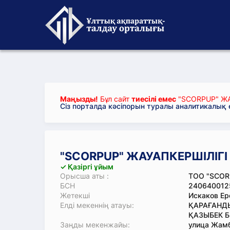
Маңызды!
Бұл сайт
тиесілі емес
"SCORPUP" ЖА
Сіз порталда кәсіпорын туралы аналитикалық
"SCORPUP" ЖАУАПКЕРШІЛІГІ 
✓ Қазіргі ұйым
Орысша аты :
ТОО "SCOR
БСН
240640012
Жетекші
Искаков Ер
Елді мекеннің атауы:
ҚАРАҒАНДЫ
ҚАЗЫБЕК Б
Заңды мекенжайы:
улица Жамбы