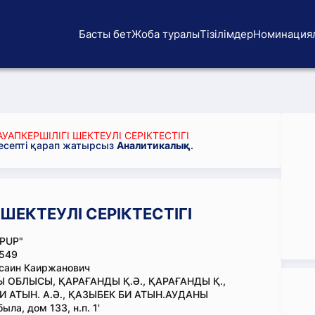
Басты бет
Жоба туралы
Тізілімдер
Номинация
УАПКЕРШІЛІГІ ШЕКТЕУЛІ СЕРІКТЕСТІГІ
 есепті қарап жатырсыз
Аналитикалық
.
ШЕКТЕУЛІ СЕРІКТЕСТІГІ
PUP"
549
саин Каиржанович
 ОБЛЫСЫ, ҚАРАҒАНДЫ Қ.Ә., ҚАРАҒАНДЫ Қ.,
И АТЫН. А.Ә., ҚАЗЫБЕК БИ АТЫН.АУДАНЫ
ла, дом 133, н.п. 1'