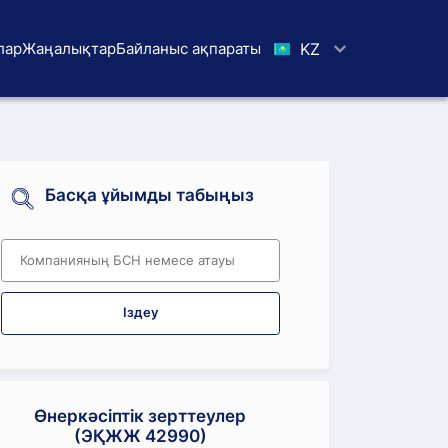
лар
Жаңалықтар
Байланыс ақпараты
KZ
Басқа ұйымды табыңыз
Іздеу
Өнеркәсіптік зерттеулер
(ЭҚЖЖ 42990)