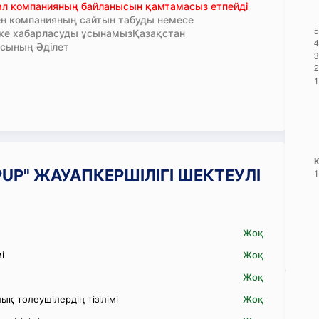
тал компанияның байланысын қамтамасыз етпейді
н компанияның сайтын табуды немесе
кке хабарласуды ұсынамызҚазақстан
сының Әділет
RPUP" ЖАУАПКЕРШІЛІГІ ШЕКТЕУЛІ
Жоқ
і
Жоқ
Жоқ
қ төлеушілердің тізілімі
Жоқ