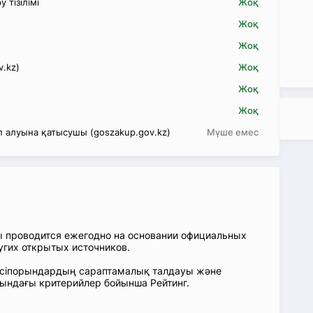
 тізілімі
Жоқ
Жоқ
Жоқ
v.kz)
Жоқ
Жоқ
Жоқ
 алуына қатысушы (goszakup.gov.kz)
Мүше емес
ы проводится ежегодно на основании официальных
угих открытых источников.
: Кәсіпорындардың сараптамалық талдауы және
сындағы критерийлер бойынша Рейтинг.