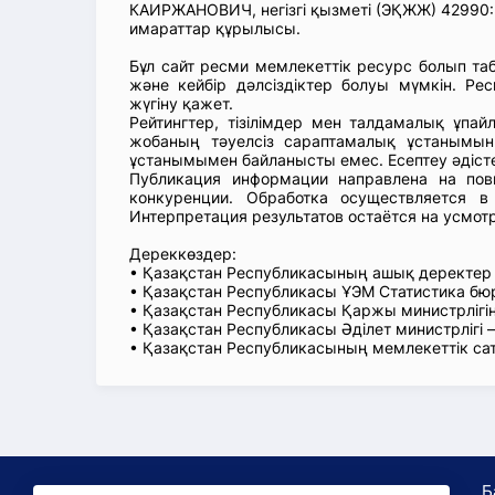
КАИРЖАНОВИЧ, негізгі қызметі (ЭҚЖЖ) 42990: 
имараттар құрылысы.
Бұл сайт ресми мемлекеттік ресурс болып т
және кейбір дәлсіздіктер болуы мүмкін. Рес
жүгіну қажет.
Рейтингтер, тізілімдер мен талдамалық ұпай
жобаның тәуелсіз сараптамалық ұстанымын
ұстанымымен байланысты емес. Есептеу әдіст
Публикация информации направлена на пов
конкуренции. Обработка осуществляется в
Интерпретация результатов остаётся на усмот
Дереккөздер:
• Қазақстан Республикасының ашық деректе
• Қазақстан Республикасы ҰЭМ Статистика б
• Қазақстан Республикасы Қаржы министрлігін
• Қазақстан Республикасы Әділет министрлігі
• Қазақстан Республикасының мемлекеттік са
Б