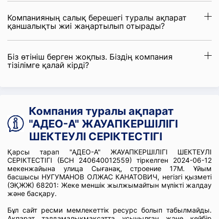
Компанияның салық берешегі туралы ақпарат
қаншалықты жиі жаңартылып отырады?
Біз өтініш берген жоқпыз. Біздің компания
тізілімге қалай кірді?
Компания туралы ақпарат
"АДЕО-А" ЖАУАПКЕРШІЛІГІ
ШЕКТЕУЛІ СЕРІКТЕСТІГІ
Қарсы тарап "АДЕО-А" ЖАУАПКЕРШІЛІГІ ШЕКТЕУЛІ
СЕРІКТЕСТІГІ (БСН 240640012559) тіркелген 2024-06-12
мекенжайына улица Сығанақ, строение 17М. Ұйым
басшысы НУГУМАНОВ ОЛЖАС КАНАТОВИЧ, негізгі қызметі
(ЭҚЖЖ) 68201: Жеке меншік жылжымайтын мүлікті жалдау
және басқару.
Бұл сайт ресми мемлекеттік ресурс болып табылмайды.
Ақпарат талдамалықмақсатта ұсынылған және кейбір