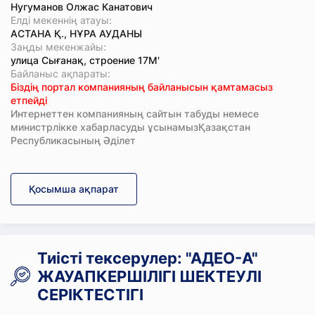
Нугуманов Олжас Канатович
Елді мекеннің атауы:
АСТАНА Қ., НҰРА АУДАНЫ
Заңды мекенжайы:
улица Сығанақ, строение 17М'
Байланыс ақпараты:
Біздің портал компанияның байланысын қамтамасыз
етпейді
Интернеттен компанияның сайтын табуды немесе
министрлікке хабарласуды ұсынамызҚазақстан
Республикасының Әділет
Қосымша ақпарат
Тиісті тексерулер: "АДЕО-А"
ЖАУАПКЕРШІЛІГІ ШЕКТЕУЛІ
СЕРІКТЕСТІГІ