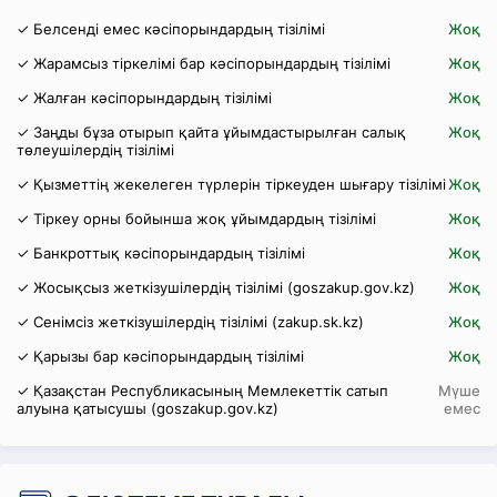
✓ Белсенді емес кәсіпорындардың тізілімі
Жоқ
✓ Жарамсыз тіркелімі бар кәсіпорындардың тізілімі
Жоқ
✓ Жалған кәсіпорындардың тізілімі
Жоқ
✓ Заңды бұза отырып қайта ұйымдастырылған салық
Жоқ
төлеушілердің тізілімі
✓ Қызметтің жекелеген түрлерін тіркеуден шығару тізілімі
Жоқ
✓ Тіркеу орны бойынша жоқ ұйымдардың тізілімі
Жоқ
✓ Банкроттық кәсіпорындардың тізілімі
Жоқ
✓ Жосықсыз жеткізушілердің тізілімі (goszakup.gov.kz)
Жоқ
✓ Сенімсіз жеткізушілердің тізілімі (zakup.sk.kz)
Жоқ
✓ Қарызы бар кәсіпорындардың тізілімі
Жоқ
✓ Қазақстан Республикасының Мемлекеттік сатып
Мүше
алуына қатысушы (goszakup.gov.kz)
емес