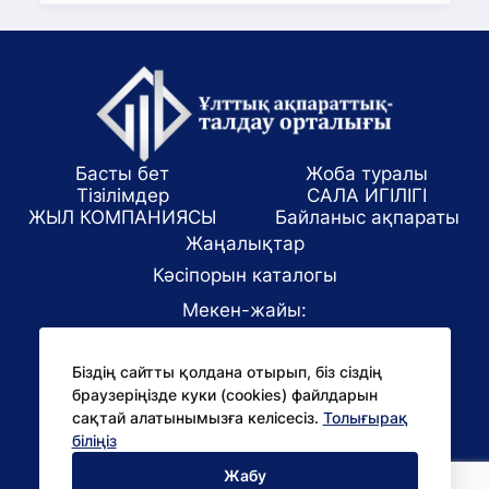
Басты бет
Жоба туралы
Тізілімдер
САЛА ИГІЛІГІ
ЖЫЛ КОМПАНИЯСЫ
Байланыс ақпараты
Жаңалықтар
Кәсіпорын каталогы
Мекен-жайы:
Алматы қаласы, ул. Маркова 61/1
Біздің сайтты қолдана отырып, біз сіздің
E-mail:
браузеріңізде куки (cookies) файлдарын
office@niac.kz
сақтай алатынымызға келісесіз.
Толығырақ
БАҚ үшін:
біліңіз
pr@niac.kz
Жабу