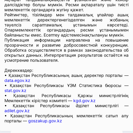
дәлсіздіктер болуы мүмкін. Ресми ақпараталу үшін тиісті
мемлекеттік органдарға жүгіну қажет.
Рейтингтер, тізілімдер мен талдамалық ұпайлар ашық
мемлекеттік деректергенегізделген және жобаның
тәуелсіз сараптамалық ұстанымын көрсетеді.
Олармемлекеттік органдардың ресми ұстанымымен
байланысты емес. Есептеу әдістемесінақтылануы мүмкін.
Публикация информации направлена на повышение
прозрачности и развитие добросовестной конкуренции.
Обработка осуществляется в рамках законодательства об
открытых данных. Интерпретация результатов остаётся на
усмотрение пользователя.
Дереккөздер:
• Қазақстан Республикасының ашық деректер порталы —
data.egov.kz
• Қазақстан Республикасы ҰЭМ Статистика бюросы —
stat.gov.kz
• Қазақстан Республикасы Қаржы министрлігінің
Мемлекеттік кірістер комитеті —
kgd.gov.kz
• Қазақстан Республикасы Әділет министрлігі —
adilet.gov.kz
• Қазақстан Республикасының мемлекеттік сатып алу
порталы —
goszakup.gov.kz