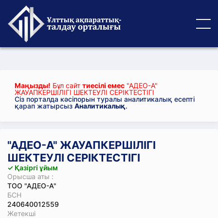
Маңызды!
Бұл сайт
тиесілі емес
"АДЕО-А"
ЖАУАПКЕРШІЛІГІ ШЕКТЕУЛІ СЕРІКТЕСТІГІ
Сіз порталда кәсіпорын туралы аналитикалық есепті
қарап жатырсыз
Аналитикалық
.
"АДЕО-А" ЖАУАПКЕРШІЛІГІ
ШЕКТЕУЛІ СЕРІКТЕСТІГІ
✓ Қазіргі ұйым
Орысша аты :
ТОО "АДЕО-А"
БСН
240640012559
Жетекші