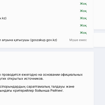
Жоқ
Жоқ
v.kz)
Жоқ
Жоқ
Жоқ
 алуына қатысушы (goszakup.gov.kz)
Мүше емес
ы проводится ежегодно на основании официальных
угих открытых источников.
: Кәсіпорындардың сараптамалық талдауы және
сындағы критерийлер бойынша Рейтинг.