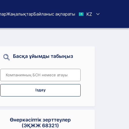
лар
Жаңалықтар
Байланыс ақпараты
KZ
Басқа ұйымды табыңыз
Іздеу
Өнеркәсіптік зерттеулер
(ЭҚЖЖ 68321)