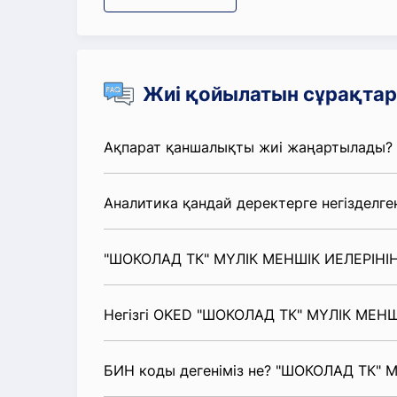
Жиі қойылатын сұрақтар
Ақпарат қаншалықты жиі жаңартылады?
Аналитика қандай деректерге негізделге
"ШОКОЛАД ТК" МҮЛІК МЕНШІК ИЕЛЕРІНІҢ 
Негізгі OKED "ШОКОЛАД ТК" МҮЛІК МЕНШІ
БИН коды дегеніміз не? "ШОКОЛАД ТК" М