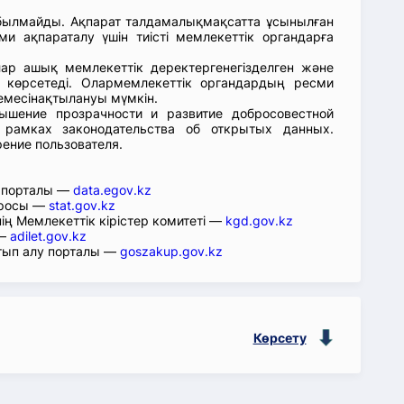
абылмайды. Ақпарат талдамалықмақсатта ұсынылған
ми ақпараталу үшін тиісті мемлекеттік органдарға
лар ашық мемлекеттік деректергенегізделген және
 көрсетеді. Олармемлекеттік органдардың ресми
емесінақтылануы мүмкін.
ышение прозрачности и развитие добросовестной
 рамках законодательства об открытых данных.
рение пользователя.
р порталы —
data.egov.kz
юросы —
stat.gov.kz
ің Мемлекеттік кірістер комитеті —
kgd.gov.kz
 —
adilet.gov.kz
тып алу порталы —
goszakup.gov.kz
Көрсету