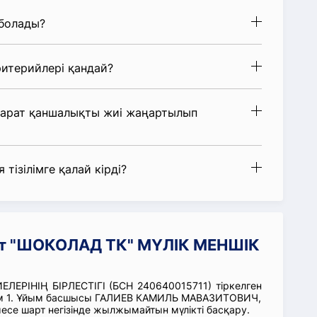
 болады?
итерийлері қандай?
парат қаншалықты жиі жаңартылып
 тізілімге қалай кірді?
ат "ШОКОЛАД ТК" МҮЛІК МЕНШІК
ЕРІНІҢ БІРЛЕСТІГІ (БСН 240640015711) тіркелген
ом 1. Ұйым басшысы ГАЛИЕВ КАМИЛЬ МАВАЗИТОВИЧ,
месе шарт негізінде жылжымайтын мүлікті басқару.