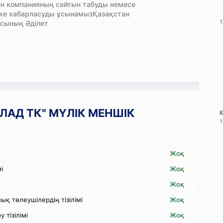
н компанияның сайтын табуды немесе
кке хабарласуды ұсынамызҚазақстан
сының Әділет
КОЛАД ТК" МҮЛІК МЕНШІК
Жоқ
і
Жоқ
Жоқ
қ төлеушілердің тізілімі
Жоқ
 тізілімі
Жоқ