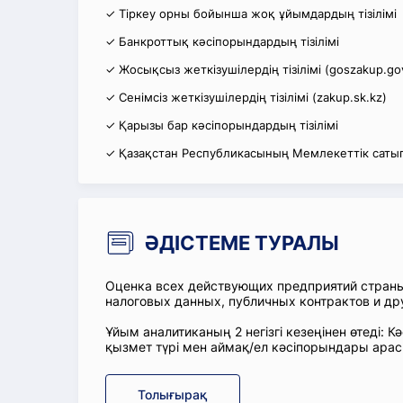
✓ Тіркеу орны бойынша жоқ ұйымдардың тізілімі
✓ Банкроттық кәсіпорындардың тізілімі
✓ Жосықсыз жеткізушілердің тізілімі (goszakup.go
✓ Сенімсіз жеткізушілердің тізілімі (zakup.sk.kz)
✓ Қарызы бар кәсіпорындардың тізілімі
✓ Қазақстан Республикасының Мемлекеттік сатып
ӘДІСТЕМЕ ТУРАЛЫ
Оценка всех действующих предприятий стран
налоговых данных, публичных контрактов и др
Ұйым аналитиканың 2 негізгі кезеңінен өтеді
қызмет түрі мен аймақ/ел кәсіпорындары ара
Толығырақ