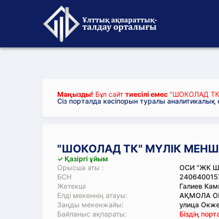
Маңызды!
Бұл сайт
тиесілі емес
"ШОКОЛАД ТК"
Сіз порталда кәсіпорын туралы аналитикалық
"ШОКОЛАД ТК" МҮЛІК МЕНШІК
✓ Қазіргі ұйым
Орысша аты :
ОСИ "ЖК 
БСН
240640015
Жетекші
Галиев Кам
Елді мекеннің атауы:
АҚМОЛА ОБ
Заңды мекенжайы:
улица Окже
Байланыс ақпараты:
Біздің пор