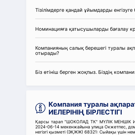
Тізілімдерге қандай ұйымдарды енгізуге
Номинацияға қатысушыларды бағалау кр
Компанияның салық берешегі туралы ақ
отырады?
Біз өтініш берген жоқпыз. Біздің компания
Компания туралы ақпар
ИЕЛЕРІНІҢ БІРЛЕСТІГІ
Қарсы тарап "ШОКОЛАД ТК" МҮЛІК МЕНШІК ИЕЛ
2024-06-14 мекенжайына улица Окжетпес, д
негізгі қызметі (ЭҚЖЖ) 68321: Сыйақы үшін не