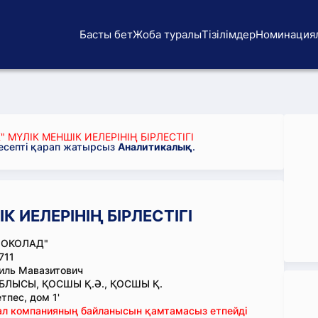
Басты бет
Жоба туралы
Тізілімдер
Номинация
 МҮЛІК МЕНШІК ИЕЛЕРІНІҢ БІРЛЕСТІГІ
 есепті қарап жатырсыз
Аналитикалық
.
 ИЕЛЕРІНІҢ БІРЛЕСТІГІ
ШОКОЛАД"
711
иль Мавазитович
ЛЫСЫ, ҚОСШЫ Қ.Ә., ҚОСШЫ Қ.
тпес, дом 1'
тал компанияның байланысын қамтамасыз етпейді