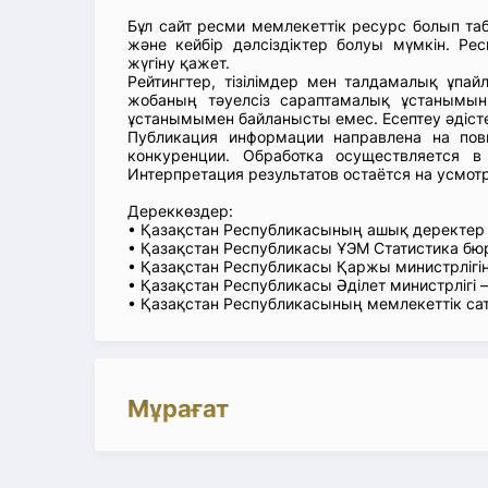
Бұл сайт ресми мемлекеттік ресурс болып т
және кейбір дәлсіздіктер болуы мүмкін. Рес
жүгіну қажет.
Рейтингтер, тізілімдер мен талдамалық ұпай
жобаның тәуелсіз сараптамалық ұстанымын
ұстанымымен байланысты емес. Есептеу әдіст
Публикация информации направлена на пов
конкуренции. Обработка осуществляется в
Интерпретация результатов остаётся на усмот
Дереккөздер:
• Қазақстан Республикасының ашық деректе
• Қазақстан Республикасы ҰЭМ Статистика б
• Қазақстан Республикасы Қаржы министрлігін
• Қазақстан Республикасы Әділет министрлігі
• Қазақстан Республикасының мемлекеттік са
Мұрағат