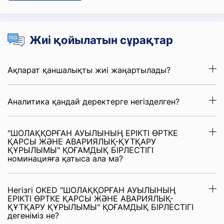
Жиі қойылатын сұрақтар
Ақпарат қаншалықты жиі жаңартылады?
Аналитика қандай деректерге негізделген?
"ШОЛАҚҚОРҒАН АУЫЛЫНЫҢ ЕРІКТІ ӨРТКЕ
ҚАРСЫ ЖӘНЕ АВАРИЯЛЫҚ-ҚҰТҚАРУ
ҚҰРЫЛЫМЫ" ҚОҒАМДЫҚ БІРЛЕСТІГІ
номинацияға қатыса ала ма?
Негізгі OKED "ШОЛАҚҚОРҒАН АУЫЛЫНЫҢ
ЕРІКТІ ӨРТКЕ ҚАРСЫ ЖӘНЕ АВАРИЯЛЫҚ-
ҚҰТҚАРУ ҚҰРЫЛЫМЫ" ҚОҒАМДЫҚ БІРЛЕСТІГІ
дегеніміз не?