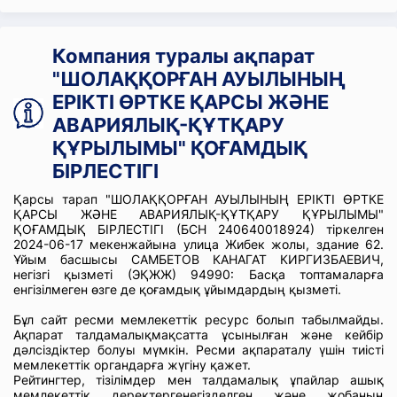
Компания туралы ақпарат
"ШОЛАҚҚОРҒАН АУЫЛЫНЫҢ
ЕРІКТІ ӨРТКЕ ҚАРСЫ ЖӘНЕ
АВАРИЯЛЫҚ-ҚҰТҚАРУ
ҚҰРЫЛЫМЫ" ҚОҒАМДЫҚ
БІРЛЕСТІГІ
Қарсы тарап "ШОЛАҚҚОРҒАН АУЫЛЫНЫҢ ЕРІКТІ ӨРТКЕ
ҚАРСЫ ЖӘНЕ АВАРИЯЛЫҚ-ҚҰТҚАРУ ҚҰРЫЛЫМЫ"
ҚОҒАМДЫҚ БІРЛЕСТІГІ (БСН 240640018924) тіркелген
2024-06-17 мекенжайына улица Жибек жолы, здание 62.
Ұйым басшысы САМБЕТОВ КАНАГАТ КИРГИЗБАЕВИЧ,
негізгі қызметі (ЭҚЖЖ) 94990: Басқа топтамаларға
енгізілмеген өзге де қоғамдық ұйымдардың қызметі.
Бұл сайт ресми мемлекеттік ресурс болып табылмайды.
Ақпарат талдамалықмақсатта ұсынылған және кейбір
дәлсіздіктер болуы мүмкін. Ресми ақпараталу үшін тиісті
мемлекеттік органдарға жүгіну қажет.
Рейтингтер, тізілімдер мен талдамалық ұпайлар ашық
мемлекеттік деректергенегізделген және жобаның