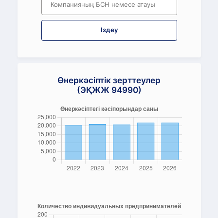
Іздеу
Өнеркәсіптік зерттеулер
(ЭҚЖЖ 94990)