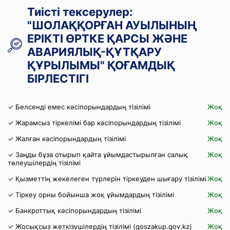
Тиісті тексерулер:
"ШОЛАҚҚОРҒАН АУЫЛЫНЫҢ
ЕРІКТІ ӨРТКЕ ҚАРСЫ ЖӘНЕ
АВАРИЯЛЫҚ-ҚҰТҚАРУ
ҚҰРЫЛЫМЫ" ҚОҒАМДЫҚ
БІРЛЕСТІГІ
✓ Белсенді емес кәсіпорындардың тізілімі
Жоқ
✓ Жарамсыз тіркелімі бар кәсіпорындардың тізілімі
Жоқ
✓ Жалған кәсіпорындардың тізілімі
Жоқ
✓ Заңды бұза отырып қайта ұйымдастырылған салық
Жоқ
төлеушілердің тізілімі
✓ Қызметтің жекелеген түрлерін тіркеуден шығару тізілімі
Жоқ
✓ Тіркеу орны бойынша жоқ ұйымдардың тізілімі
Жоқ
✓ Банкроттық кәсіпорындардың тізілімі
Жоқ
✓ Жосықсыз жеткізушілердің тізілімі (goszakup.gov.kz)
Жоқ