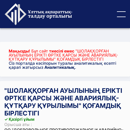
Маңызды!
Бұл сайт
тиесілі емес
"ШОЛАҚҚОРҒАН
АУЫЛЫНЫҢ ЕРІКТІ ӨРТКЕ ҚАРСЫ ЖӘНЕ АВАРИЯЛЫҚ-
ҚҰТҚАРУ ҚҰРЫЛЫМЫ" ҚОҒАМДЫҚ БІРЛЕСТІГІ
Сіз порталда кәсіпорын туралы аналитикалық есепті
қарап жатырсыз
Аналитикалық
.
"ШОЛАҚҚОРҒАН АУЫЛЫНЫҢ ЕРІКТІ
ӨРТКЕ ҚАРСЫ ЖӘНЕ АВАРИЯЛЫҚ-
ҚҰТҚАРУ ҚҰРЫЛЫМЫ" ҚОҒАМДЫҚ
БІРЛЕСТІГІ
✓ Қазіргі ұйым
Орысша аты :
ОО "ДОБРОВОЛЬНОЕ ПРОТИВОПОЖАРНОЕ И АВАРИЙНО-