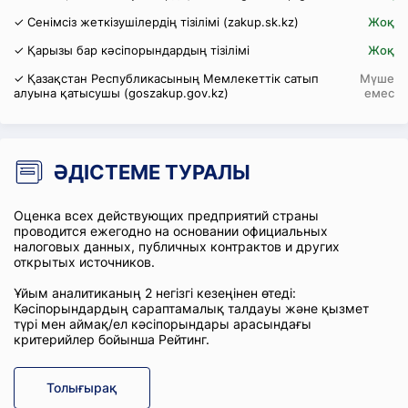
✓ Сенімсіз жеткізушілердің тізілімі (zakup.sk.kz)
Жоқ
✓ Қарызы бар кәсіпорындардың тізілімі
Жоқ
✓ Қазақстан Республикасының Мемлекеттік сатып
Мүше
алуына қатысушы (goszakup.gov.kz)
емес
ӘДІСТЕМЕ ТУРАЛЫ
Оценка всех действующих предприятий страны
проводится ежегодно на основании официальных
налоговых данных, публичных контрактов и других
открытых источников.
Ұйым аналитиканың 2 негізгі кезеңінен өтеді:
Кәсіпорындардың сараптамалық талдауы және қызмет
түрі мен аймақ/ел кәсіпорындары арасындағы
критерийлер бойынша Рейтинг.
Толығырақ