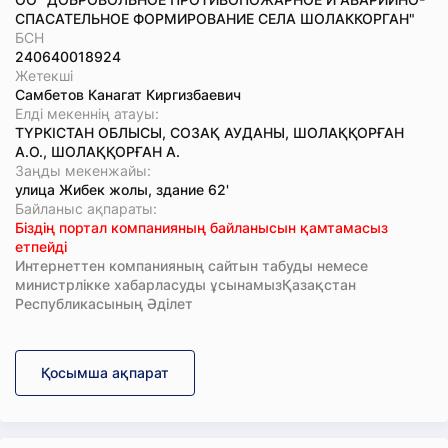
СПАСАТЕЛЬНОЕ ФОРМИРОВАНИЕ СЕЛА ШОЛАККОРГАН"
БСН
240640018924
Жетекші
Самбетов Канагат Киргизбаевич
Елді мекеннің атауы:
ТҮРКІСТАН ОБЛЫСЫ, СОЗАҚ АУДАНЫ, ШОЛАҚҚОРҒАН
А.О., ШОЛАҚҚОРҒАН А.
Заңды мекенжайы:
улица Жибек жолы, здание 62'
Байланыс ақпараты:
Біздің портал компанияның байланысын қамтамасыз
етпейді
Интернеттен компанияның сайтын табуды немесе
министрлікке хабарласуды ұсынамызҚазақстан
Республикасының Әділет
Қосымша ақпарат