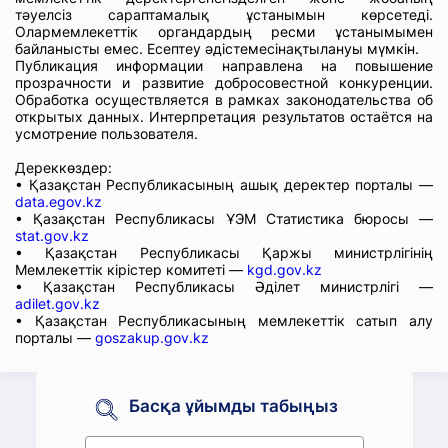
тәуелсіз сараптамалық ұстанымын көрсетеді.
Олармемлекеттік органдардың ресми ұстанымымен
байланысты емес. Есептеу әдістемесінақтылануы мүмкін.
Публикация информации направлена на повышение
прозрачности и развитие добросовестной конкуренции.
Обработка осуществляется в рамках законодательства об
открытых данных. Интерпретация результатов остаётся на
усмотрение пользователя.
Дереккөздер:
• Қазақстан Республикасының ашық деректер порталы —
data.egov.kz
• Қазақстан Республикасы ҰЭМ Статистика бюросы —
stat.gov.kz
• Қазақстан Республикасы Қаржы министрлігінің
Мемлекеттік кірістер комитеті —
kgd.gov.kz
• Қазақстан Республикасы Әділет министрлігі —
adilet.gov.kz
• Қазақстан Республикасының мемлекеттік сатып алу
порталы —
goszakup.gov.kz
Басқа ұйымды табыңыз