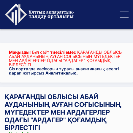
Маңызды!
Бұл сайт
тиесілі емес
ҚАРАҒАНДЫ ОБЛЫСЫ
АБАЙ АУДАНЫНЫҢ АУҒАН СОҒЫСЫНЫҢ МҮГЕДЕКТЕР
МЕН АРДАГЕРЛЕР ОДАҒЫ "АРДАГЕР" ҚОҒАМДЫҚ
БІРЛЕСТІГІ
Сіз порталда кәсіпорын туралы аналитикалық есепті
қарап жатырсыз
Аналитикалық
.
ҚАРАҒАНДЫ ОБЛЫСЫ АБАЙ
АУДАНЫНЫҢ АУҒАН СОҒЫСЫНЫҢ
МҮГЕДЕКТЕР МЕН АРДАГЕРЛЕР
ОДАҒЫ "АРДАГЕР" ҚОҒАМДЫҚ
БІРЛЕСТІГІ