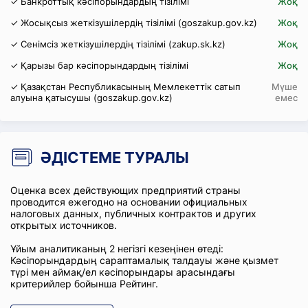
✓ Банкроттық кәсіпорындардың тізілімі
Жоқ
✓ Жосықсыз жеткізушілердің тізілімі (goszakup.gov.kz)
Жоқ
✓ Сенімсіз жеткізушілердің тізілімі (zakup.sk.kz)
Жоқ
✓ Қарызы бар кәсіпорындардың тізілімі
Жоқ
✓ Қазақстан Республикасының Мемлекеттік сатып
Мүше
алуына қатысушы (goszakup.gov.kz)
емес
ӘДІСТЕМЕ ТУРАЛЫ
Оценка всех действующих предприятий страны
проводится ежегодно на основании официальных
налоговых данных, публичных контрактов и других
открытых источников.
Ұйым аналитиканың 2 негізгі кезеңінен өтеді:
Кәсіпорындардың сараптамалық талдауы және қызмет
түрі мен аймақ/ел кәсіпорындары арасындағы
критерийлер бойынша Рейтинг.