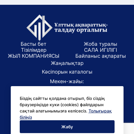
Басты бет
Жоба туралы
Тізілімдер
САЛА ИГІЛІГІ
ЖЫЛ КОМПАНИЯСЫ
Байланыс ақпараты
Жаңалықтар
Кәсіпорын каталогы
Мекен-жайы:
Алматы қаласы, ул. Маркова 61/1
Біздің сайтты қолдана отырып, біз сіздің
E-mail:
браузеріңізде куки (cookies) файлдарын
office@niac.kz
сақтай алатынымызға келісесіз.
Толығырақ
БАҚ үшін:
біліңіз
pr@niac.kz
Жабу