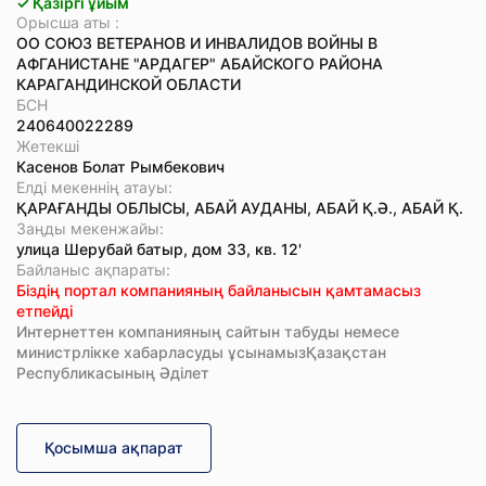
✓ Қазіргі ұйым
Орысша аты :
ОО СОЮЗ ВЕТЕРАНОВ И ИНВАЛИДОВ ВОЙНЫ В
АФГАНИСТАНЕ "АРДАГЕР" АБАЙСКОГО РАЙОНА
КАРАГАНДИНСКОЙ ОБЛАСТИ
БСН
240640022289
Жетекші
Касенов Болат Рымбекович
Елді мекеннің атауы:
ҚАРАҒАНДЫ ОБЛЫСЫ, АБАЙ АУДАНЫ, АБАЙ Қ.Ә., АБАЙ Қ.
Заңды мекенжайы:
улица Шерубай батыр, дом 33, кв. 12'
Байланыс ақпараты:
Біздің портал компанияның байланысын қамтамасыз
етпейді
Интернеттен компанияның сайтын табуды немесе
министрлікке хабарласуды ұсынамызҚазақстан
Республикасының Әділет
Қосымша ақпарат