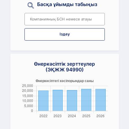
Басқа ұйымды табыңыз
Іздеу
Өнеркәсіптік зерттеулер
(ЭҚЖЖ 94990)