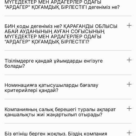
МҮГЕДЕКТЕР МЕН АРДАГЕРЛЕР ОДАҒЫ
"АРДАГЕР" ҚОҒАМДЫҚ БІРЛЕСТІГІ дегеніміз не?
БИН коды дегеніміз не? ҚАРАҒАНДЫ ОБЛЫСЫ
АБАЙ АУДАНЫНЫҢ АУҒАН СОҒЫСЫНЫҢ
МҮГЕДЕКТЕР МЕН АРДАГЕРЛЕР ОДАҒЫ
"АРДАГЕР" ҚОҒАМДЫҚ БІРЛЕСТІГІ?
Тізілімдерге қандай ұйымдарды енгізуге
болады?
Номинацияға қатысушыларды бағалау
критерийлері қандай?
Компанияның салық берешегі туралы ақпарат
қаншалықты жиі жаңартылып отырады?
Біз өтініш берген жоқпыз. Біздің компания