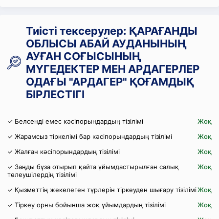
Тиісті тексерулер: ҚАРАҒАНДЫ
ОБЛЫСЫ АБАЙ АУДАНЫНЫҢ
АУҒАН СОҒЫСЫНЫҢ
МҮГЕДЕКТЕР МЕН АРДАГЕРЛЕР
ОДАҒЫ "АРДАГЕР" ҚОҒАМДЫҚ
БІРЛЕСТІГІ
✓ Белсенді емес кәсіпорындардың тізілімі
Жоқ
✓ Жарамсыз тіркелімі бар кәсіпорындардың тізілімі
Жоқ
✓ Жалған кәсіпорындардың тізілімі
Жоқ
✓ Заңды бұза отырып қайта ұйымдастырылған салық
Жоқ
төлеушілердің тізілімі
✓ Қызметтің жекелеген түрлерін тіркеуден шығару тізілімі
Жоқ
✓ Тіркеу орны бойынша жоқ ұйымдардың тізілімі
Жоқ