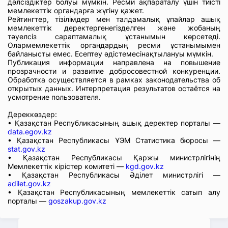
дәлсіздіктер болуы мүмкін. Ресми ақпараталу үшін тиісті
мемлекеттік органдарға жүгіну қажет.
Рейтингтер, тізілімдер мен талдамалық ұпайлар ашық
мемлекеттік деректергенегізделген және жобаның
тәуелсіз сараптамалық ұстанымын көрсетеді.
Олармемлекеттік органдардың ресми ұстанымымен
байланысты емес. Есептеу әдістемесінақтылануы мүмкін.
Публикация информации направлена на повышение
прозрачности и развитие добросовестной конкуренции.
Обработка осуществляется в рамках законодательства об
открытых данных. Интерпретация результатов остаётся на
усмотрение пользователя.
Дереккөздер:
• Қазақстан Республикасының ашық деректер порталы —
data.egov.kz
• Қазақстан Республикасы ҰЭМ Статистика бюросы —
stat.gov.kz
• Қазақстан Республикасы Қаржы министрлігінің
Мемлекеттік кірістер комитеті —
kgd.gov.kz
• Қазақстан Республикасы Әділет министрлігі —
adilet.gov.kz
• Қазақстан Республикасының мемлекеттік сатып алу
порталы —
goszakup.gov.kz