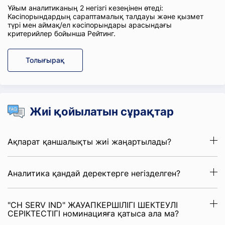
Ұйым аналитиканың 2 негізгі кезеңінен өтеді:
Кәсіпорындардың сараптамалық талдауы және қызмет
түрі мен аймақ/ел кәсіпорындары арасындағы
критерийлер бойынша Рейтинг.
Толығырақ
Жиі қойылатын сұрақтар
Ақпарат қаншалықты жиі жаңартылады?
Аналитика қандай деректерге негізделген?
"CH SERV IND" ЖАУАПКЕРШІЛІГІ ШЕКТЕУЛІ
СЕРІКТЕСТІГІ номинацияға қатыса ала ма?