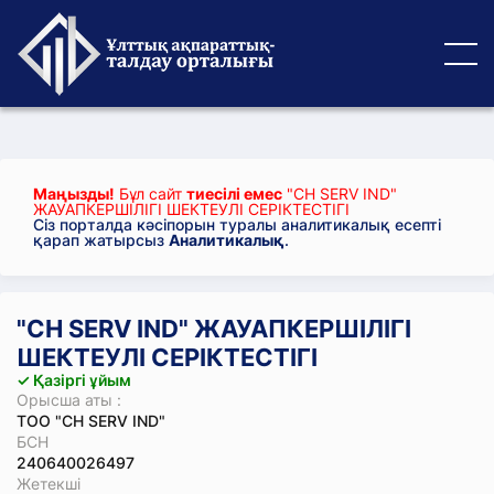
Маңызды!
Бұл сайт
тиесілі емес
"CH SERV IND"
ЖАУАПКЕРШІЛІГІ ШЕКТЕУЛІ СЕРІКТЕСТІГІ
Сіз порталда кәсіпорын туралы аналитикалық есепті
қарап жатырсыз
Аналитикалық
.
"CH SERV IND" ЖАУАПКЕРШІЛІГІ
ШЕКТЕУЛІ СЕРІКТЕСТІГІ
✓ Қазіргі ұйым
Орысша аты :
ТОО "CH SERV IND"
БСН
240640026497
Жетекші