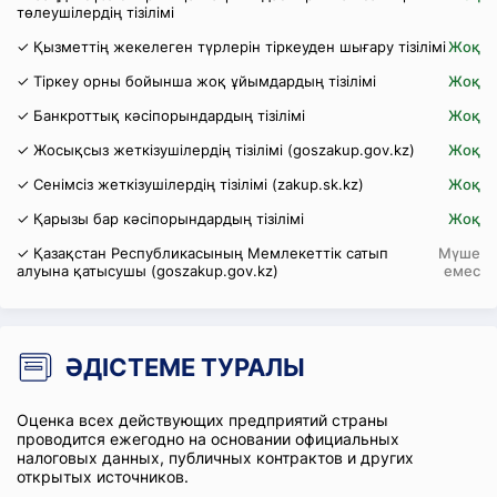
төлеушілердің тізілімі
✓ Қызметтің жекелеген түрлерін тіркеуден шығару тізілімі
Жоқ
✓ Тіркеу орны бойынша жоқ ұйымдардың тізілімі
Жоқ
✓ Банкроттық кәсіпорындардың тізілімі
Жоқ
✓ Жосықсыз жеткізушілердің тізілімі (goszakup.gov.kz)
Жоқ
✓ Сенімсіз жеткізушілердің тізілімі (zakup.sk.kz)
Жоқ
✓ Қарызы бар кәсіпорындардың тізілімі
Жоқ
✓ Қазақстан Республикасының Мемлекеттік сатып
Мүше
алуына қатысушы (goszakup.gov.kz)
емес
ӘДІСТЕМЕ ТУРАЛЫ
Оценка всех действующих предприятий страны
проводится ежегодно на основании официальных
налоговых данных, публичных контрактов и других
открытых источников.