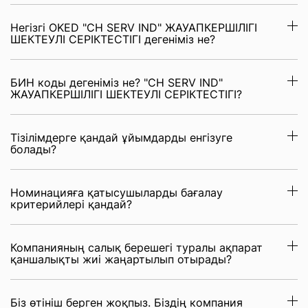
Негізгі OKED "CH SERV IND" ЖАУАПКЕРШІЛІГІ
ШЕКТЕУЛІ СЕРІКТЕСТІГІ дегеніміз не?
БИН коды дегеніміз не? "CH SERV IND"
ЖАУАПКЕРШІЛІГІ ШЕКТЕУЛІ СЕРІКТЕСТІГІ?
Тізілімдерге қандай ұйымдарды енгізуге
болады?
Номинацияға қатысушыларды бағалау
критерийлері қандай?
Компанияның салық берешегі туралы ақпарат
қаншалықты жиі жаңартылып отырады?
Біз өтініш берген жоқпыз. Біздің компания