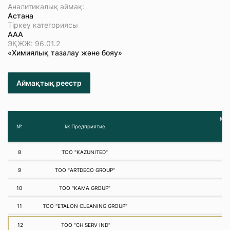
Аналитикалық аймақ:
Астана
Тіркеу категориясы
ААА
ЭҚЖЖ: 96.01.2
«Химиялық тазалау және бояу»
Аймақтық реестр
Қар
№
kk Предприятие
8
ТОО "KAZUNITED"
9
ТОО "ARTDECO GROUP"
10
ТОО "KAMA GROUP"
11
ТОО "ETALON CLEANING GROUP"
12
ТОО "CH SERV IND"