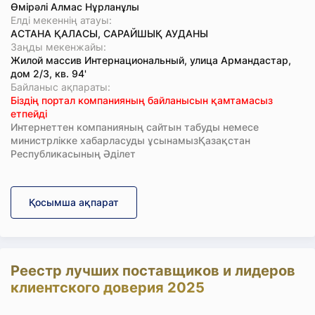
Өмірәлі Алмас Нұрланұлы
Елді мекеннің атауы:
АСТАНА ҚАЛАСЫ, САРАЙШЫҚ АУДАНЫ
Заңды мекенжайы:
Жилой массив Интернациональный, улица Армандастар,
дом 2/3, кв. 94'
Байланыс ақпараты:
Біздің портал компанияның байланысын қамтамасыз
етпейді
Интернеттен компанияның сайтын табуды немесе
министрлікке хабарласуды ұсынамызҚазақстан
Республикасының Әділет
Қосымша ақпарат
Реестр лучших поставщиков и лидеров
клиентского доверия 2025