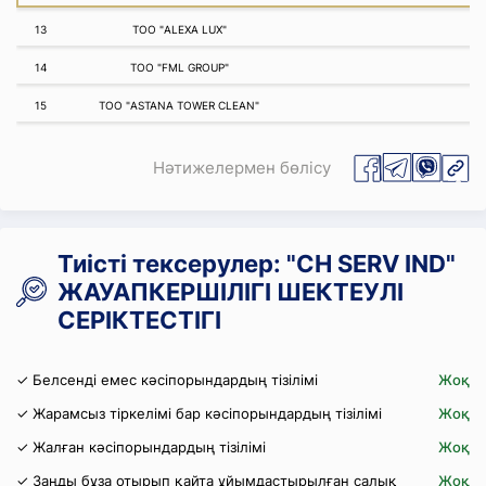
13
ТОО "ALEXA LUX"
14
ТОО "FML GROUP"
15
ТОО "ASTANA TOWER CLEAN"
Нәтижелермен бөлісу
Тиісті тексерулер: "CH SERV IND"
ЖАУАПКЕРШІЛІГІ ШЕКТЕУЛІ
СЕРІКТЕСТІГІ
✓ Белсенді емес кәсіпорындардың тізілімі
Жоқ
✓ Жарамсыз тіркелімі бар кәсіпорындардың тізілімі
Жоқ
✓ Жалған кәсіпорындардың тізілімі
Жоқ
✓ Заңды бұза отырып қайта ұйымдастырылған салық
Жоқ