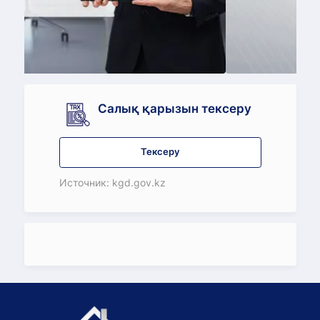
Қатысу
Салық қарызын тексеру
Тексеру
Источник: kgd.gov.kz