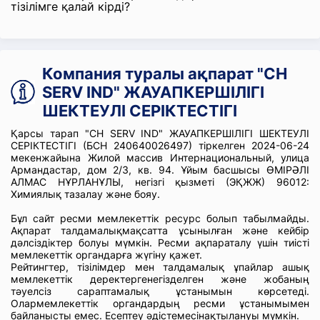
тізілімге қалай кірді?
Компания туралы ақпарат "CH
SERV IND" ЖАУАПКЕРШІЛІГІ
ШЕКТЕУЛІ СЕРІКТЕСТІГІ
Қарсы тарап "CH SERV IND" ЖАУАПКЕРШІЛІГІ ШЕКТЕУЛІ
СЕРІКТЕСТІГІ (БСН 240640026497) тіркелген 2024-06-24
мекенжайына Жилой массив Интернациональный, улица
Армандастар, дом 2/3, кв. 94. Ұйым басшысы ӨМІРӘЛІ
АЛМАС НҰРЛАНҰЛЫ, негізгі қызметі (ЭҚЖЖ) 96012:
Химиялық тазалау және бояу.
Бұл сайт ресми мемлекеттік ресурс болып табылмайды.
Ақпарат талдамалықмақсатта ұсынылған және кейбір
дәлсіздіктер болуы мүмкін. Ресми ақпараталу үшін тиісті
мемлекеттік органдарға жүгіну қажет.
Рейтингтер, тізілімдер мен талдамалық ұпайлар ашық
мемлекеттік деректергенегізделген және жобаның
тәуелсіз сараптамалық ұстанымын көрсетеді.
Олармемлекеттік органдардың ресми ұстанымымен
байланысты емес. Есептеу әдістемесінақтылануы мүмкін.