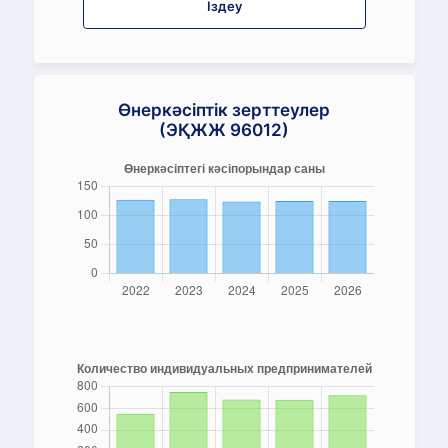
Іздеу
Өнеркәсіптік зерттеулер
(ЭҚЖЖ 96012)