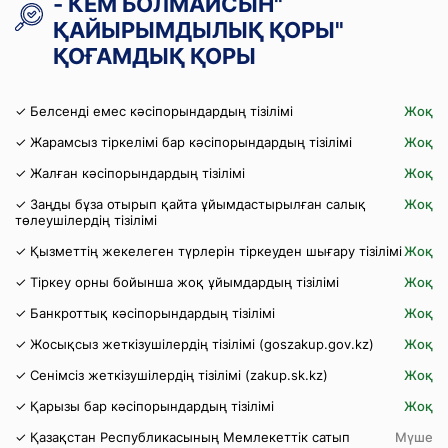
- КЕМ БОЛМАЙСЫН"
ҚАЙЫРЫМДЫЛЫҚ ҚОРЫ"
ҚОҒАМДЫҚ ҚОРЫ
✓ Белсенді емес кәсіпорындардың тізілімі
Жоқ
✓ Жарамсыз тіркелімі бар кәсіпорындардың тізілімі
Жоқ
✓ Жалған кәсіпорындардың тізілімі
Жоқ
✓ Заңды бұза отырып қайта ұйымдастырылған салық
Жоқ
төлеушілердің тізілімі
✓ Қызметтің жекелеген түрлерін тіркеуден шығару тізілімі
Жоқ
✓ Тіркеу орны бойынша жоқ ұйымдардың тізілімі
Жоқ
✓ Банкроттық кәсіпорындардың тізілімі
Жоқ
✓ Жосықсыз жеткізушілердің тізілімі (goszakup.gov.kz)
Жоқ
✓ Сенімсіз жеткізушілердің тізілімі (zakup.sk.kz)
Жоқ
✓ Қарызы бар кәсіпорындардың тізілімі
Жоқ
✓ Қазақстан Республикасының Мемлекеттік сатып
Мүше