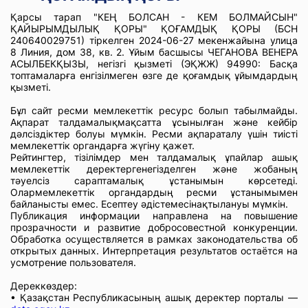
Қарсы тарап "КЕҢ БОЛСАН - КЕМ БОЛМАЙСЫН"
ҚАЙЫРЫМДЫЛЫҚ ҚОРЫ" ҚОҒАМДЫҚ ҚОРЫ (БСН
240640029751) тіркелген 2024-06-27 мекенжайына улица
8 Линия, дом 38, кв. 2. Ұйым басшысы ЧЕГАНОВА ВЕНЕРА
АСЫЛБЕКҚЫЗЫ, негізгі қызметі (ЭҚЖЖ) 94990: Басқа
топтамаларға енгізілмеген өзге де қоғамдық ұйымдардың
қызметі.
Бұл сайт ресми мемлекеттік ресурс болып табылмайды.
Ақпарат талдамалықмақсатта ұсынылған және кейбір
дәлсіздіктер болуы мүмкін. Ресми ақпараталу үшін тиісті
мемлекеттік органдарға жүгіну қажет.
Рейтингтер, тізілімдер мен талдамалық ұпайлар ашық
мемлекеттік деректергенегізделген және жобаның
тәуелсіз сараптамалық ұстанымын көрсетеді.
Олармемлекеттік органдардың ресми ұстанымымен
байланысты емес. Есептеу әдістемесінақтылануы мүмкін.
Публикация информации направлена на повышение
прозрачности и развитие добросовестной конкуренции.
Обработка осуществляется в рамках законодательства об
открытых данных. Интерпретация результатов остаётся на
усмотрение пользователя.
Дереккөздер:
• Қазақстан Республикасының ашық деректер порталы —