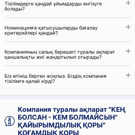
Тізілімдерге қандай ұйымдарды енгізуге
болады?
Номинацияға қатысушыларды бағалау
критерийлері қандай?
Компанияның салық берешегі туралы ақпарат
қаншалықты жиі жаңартылып отырады?
Біз өтініш берген жоқпыз. Біздің компания
тізілімге қалай кірді?
Компания туралы ақпарат "КЕҢ
БОЛСАН - КЕМ БОЛМАЙСЫН"
ҚАЙЫРЫМДЫЛЫҚ ҚОРЫ"
ҚОҒАМДЫҚ ҚОРЫ