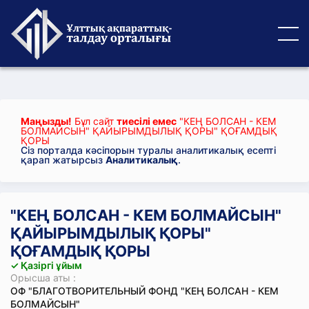
Маңызды!
Бұл сайт
тиесілі емес
"КЕҢ БОЛСАН - КЕМ
БОЛМАЙСЫН" ҚАЙЫРЫМДЫЛЫҚ ҚОРЫ" ҚОҒАМДЫҚ
ҚОРЫ
Сіз порталда кәсіпорын туралы аналитикалық есепті
қарап жатырсыз
Аналитикалық
.
"КЕҢ БОЛСАН - КЕМ БОЛМАЙСЫН"
ҚАЙЫРЫМДЫЛЫҚ ҚОРЫ"
ҚОҒАМДЫҚ ҚОРЫ
✓ Қазіргі ұйым
Орысша аты :
ОФ "БЛАГОТВОРИТЕЛЬНЫЙ ФОНД "КЕҢ БОЛСАН - КЕМ
БОЛМАЙСЫН"