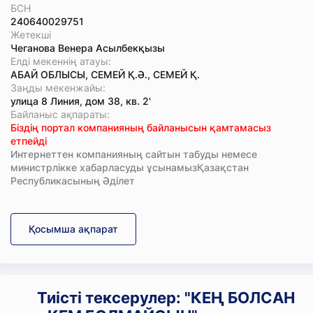
БСН
240640029751
Жетекші
Чеганова Венера Асылбекқызы
Елді мекеннің атауы:
АБАЙ ОБЛЫСЫ, СЕМЕЙ Қ.Ә., СЕМЕЙ Қ.
Заңды мекенжайы:
улица 8 Линия, дом 38, кв. 2'
Байланыс ақпараты:
Біздің портал компанияның байланысын қамтамасыз
етпейді
Интернеттен компанияның сайтын табуды немесе
министрлікке хабарласуды ұсынамызҚазақстан
Республикасының Әділет
Қосымша ақпарат
Тиісті тексерулер: "КЕҢ БОЛСАН