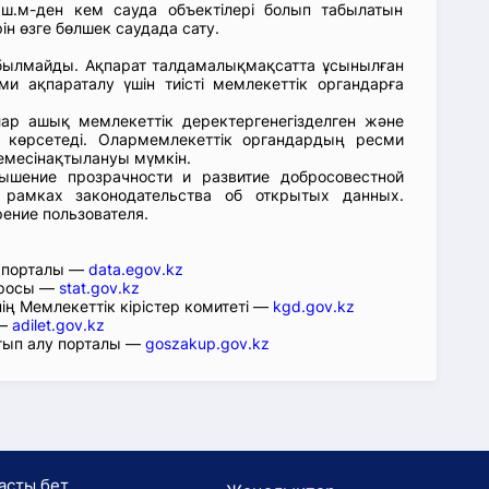
ш.м-ден кем сауда объектілері болып табылатын
н өзге бөлшек саудада сату.
абылмайды. Ақпарат талдамалықмақсатта ұсынылған
ми ақпараталу үшін тиісті мемлекеттік органдарға
лар ашық мемлекеттік деректергенегізделген және
 көрсетеді. Олармемлекеттік органдардың ресми
емесінақтылануы мүмкін.
ышение прозрачности и развитие добросовестной
 рамках законодательства об открытых данных.
рение пользователя.
р порталы —
data.egov.kz
юросы —
stat.gov.kz
ің Мемлекеттік кірістер комитеті —
kgd.gov.kz
 —
adilet.gov.kz
тып алу порталы —
goszakup.gov.kz
асты бет