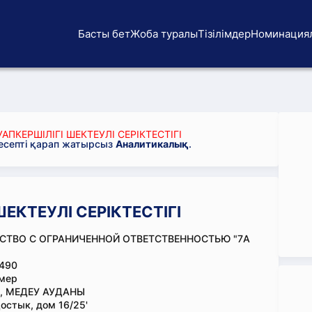
Басты бет
Жоба туралы
Тізілімдер
Номинация
АПКЕРШІЛІГІ ШЕКТЕУЛІ СЕРІКТЕСТІГІ
 есепті қарап жатырсыз
Аналитикалық
.
ШЕКТЕУЛІ СЕРІКТЕСТІГІ
СТВО С ОГРАНИЧЕННОЙ ОТВЕТСТВЕННОСТЬЮ "7A
490
мер
, МЕДЕУ АУДАНЫ
остык, дом 16/25'