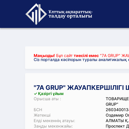
Маңызды!
Бұл сайт
тиесілі емес
"7A GRUP" ЖАУ
Сіз порталда кәсіпорын туралы аналитикалық
"7A GRUP" ЖАУАПКЕРШІЛІГІ 
✓ Қазіргі ұйым
Орысша аты :
ТОВАРИЩЕ
GRUP"
БСН
260340013
Жетекші
Оздемир О
Елді мекеннің атауы:
АЛМАТЫ Қ.
Заңды мекенжайы:
Проспект Д