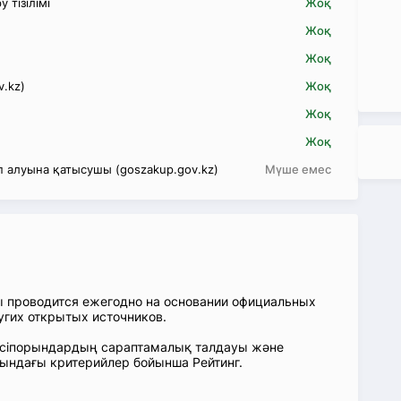
 тізілімі
Жоқ
Жоқ
Жоқ
v.kz)
Жоқ
Жоқ
Жоқ
 алуына қатысушы (goszakup.gov.kz)
Мүше емес
ы проводится ежегодно на основании официальных
угих открытых источников.
: Кәсіпорындардың сараптамалық талдауы және
сындағы критерийлер бойынша Рейтинг.