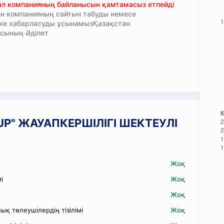
тал компанияның байланысын қамтамасыз етпейді
н компанияның сайтын табуды немесе
кке хабарласуды ұсынамызҚазақстан
сының Әділет
GRUP" ЖАУАПКЕРШІЛІГІ ШЕКТЕУЛІ
Жоқ
і
Жоқ
Жоқ
қ төлеушілердің тізілімі
Жоқ