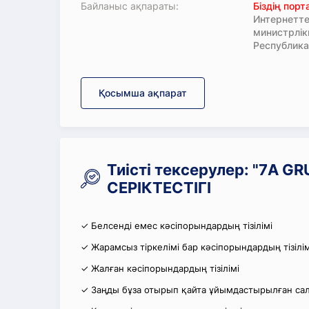
Байланыс ақпараты:
Біздің пор
Интернетте
министрлі
Республика
Қосымша ақпарат
Тиісті тексерулер: "7A 
СЕРІКТЕСТІГІ
✓ Белсенді емес кәсіпорындардың тізілімі
✓ Жарамсыз тіркелімі бар кәсіпорындардың тізілім
✓ Жалған кәсіпорындардың тізілімі
✓ Заңды бұза отырып қайта ұйымдастырылған салы