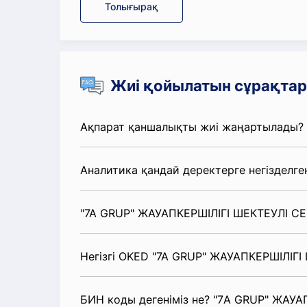
Толығырақ
Жиі қойылатын сұрақтар
Ақпарат қаншалықты жиі жаңартылады?
Аналитика қандай деректерге негізделге
"7A GRUP" ЖАУАПКЕРШІЛІГІ ШЕКТЕУЛІ СЕР
Негізгі OKED "7A GRUP" ЖАУАПКЕРШІЛІГІ 
БИН коды дегеніміз не? "7A GRUP" ЖАУА