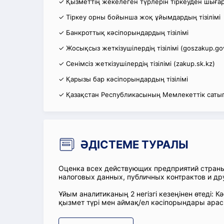
✓ Қызметтің жекелеген түрлерін тіркеуден шығару
✓ Тіркеу орны бойынша жоқ ұйымдардың тізілімі
✓ Банкроттық кәсіпорындардың тізілімі
✓ Жосықсыз жеткізушілердің тізілімі (goszakup.go
✓ Сенімсіз жеткізушілердің тізілімі (zakup.sk.kz)
✓ Қарызы бар кәсіпорындардың тізілімі
✓ Қазақстан Республикасының Мемлекеттік сатып
ӘДІСТЕМЕ ТУРАЛЫ
Оценка всех действующих предприятий стран
налоговых данных, публичных контрактов и др
Ұйым аналитиканың 2 негізгі кезеңінен өтеді
қызмет түрі мен аймақ/ел кәсіпорындары ара