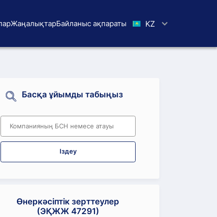
лар
Жаңалықтар
Байланыс ақпараты
KZ
Басқа ұйымды табыңыз
Іздеу
Өнеркәсіптік зерттеулер
(ЭҚЖЖ 47291)