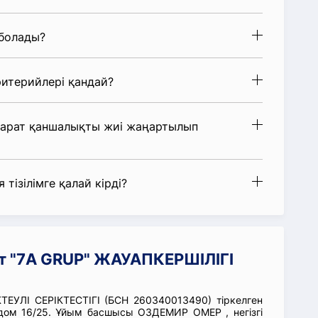
 болады?
итерийлері қандай?
парат қаншалықты жиі жаңартылып
 тізілімге қалай кірді?
т "7A GRUP" ЖАУАПКЕРШІЛІГІ
ЕУЛІ СЕРІКТЕСТІГІ (БСН 260340013490) тіркелген
дом 16/25. Ұйым басшысы ОЗДЕМИР ОМЕР , негізгі