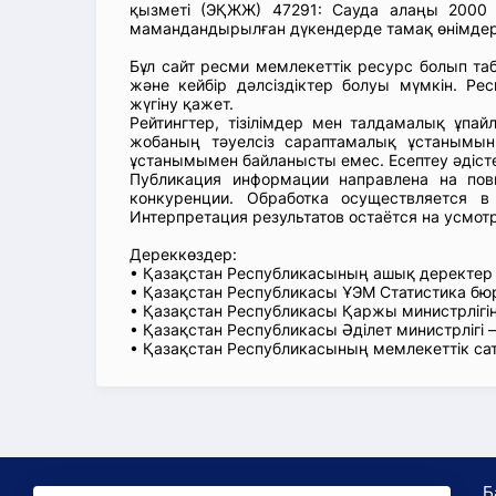
қызметі (ЭҚЖЖ) 47291: Сауда алаңы 2000 
мамандандырылған дүкендерде тамақ өнімдері
Бұл сайт ресми мемлекеттік ресурс болып т
және кейбір дәлсіздіктер болуы мүмкін. Рес
жүгіну қажет.
Рейтингтер, тізілімдер мен талдамалық ұпай
жобаның тәуелсіз сараптамалық ұстанымын
ұстанымымен байланысты емес. Есептеу әдіст
Публикация информации направлена на пов
конкуренции. Обработка осуществляется в
Интерпретация результатов остаётся на усмот
Дереккөздер:
• Қазақстан Республикасының ашық деректе
• Қазақстан Республикасы ҰЭМ Статистика б
• Қазақстан Республикасы Қаржы министрлігін
• Қазақстан Республикасы Әділет министрлігі
• Қазақстан Республикасының мемлекеттік са
Б