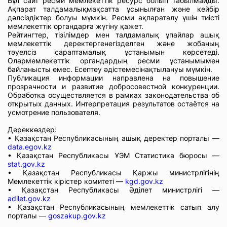
Бұл сайт ресми мемлекеттік ресурс болып табылмайды.
Ақпарат талдамалықмақсатта ұсынылған және кейбір
дәлсіздіктер болуы мүмкін. Ресми ақпараталу үшін тиісті
мемлекеттік органдарға жүгіну қажет.
Рейтингтер, тізілімдер мен талдамалық ұпайлар ашық
мемлекеттік деректергенегізделген және жобаның
тәуелсіз сараптамалық ұстанымын көрсетеді.
Олармемлекеттік органдардың ресми ұстанымымен
байланысты емес. Есептеу әдістемесінақтылануы мүмкін.
Публикация информации направлена на повышение
прозрачности и развитие добросовестной конкуренции.
Обработка осуществляется в рамках законодательства об
открытых данных. Интерпретация результатов остаётся на
усмотрение пользователя.
Дереккөздер:
• Қазақстан Республикасының ашық деректер порталы —
data.egov.kz
• Қазақстан Республикасы ҰЭМ Статистика бюросы —
stat.gov.kz
• Қазақстан Республикасы Қаржы министрлігінің
Мемлекеттік кірістер комитеті —
kgd.gov.kz
• Қазақстан Республикасы Әділет министрлігі —
adilet.gov.kz
• Қазақстан Республикасының мемлекеттік сатып алу
порталы —
goszakup.gov.kz