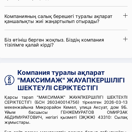
Компанияның салық берешегі туралы ақпарат
қаншалықты жиі жаңартылып отырады?
Біз өтініш берген жоқпыз. Біздің компания
тізілімге қалай кірді?
Компания туралы ақпарат
"МАКСИМАЖ" ЖАУАПКЕРШІЛІГІ
ШЕКТЕУЛІ СЕРІКТЕСТІГІ
Қарсы тарап "МАКСИМАЖ" ЖАУАПКЕРШІЛІГІ ШЕКТЕУЛІ
СЕРІКТЕСТІГІ (БСН 260340014756) тіркелген 2026-03-13
мекенжайына Микрорайон Кемел, улица Аксуат, дом 9Б.
Ұйым басшысы ГЕНЖЕМУРАТОВ ОМИРЗАК
АБДИМУРАТОВИЧ, негізгі қызметі (ЭҚЖЖ) 43310: Сылақ
жұмыстары.