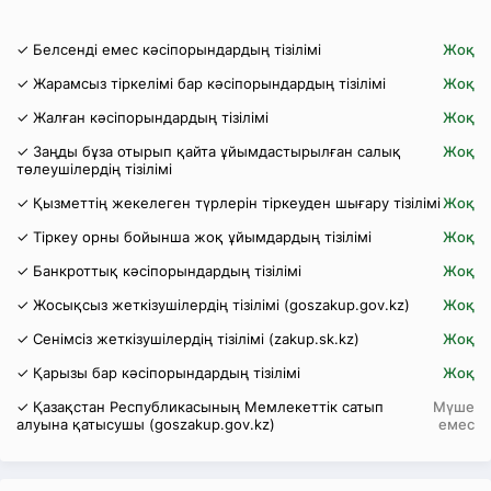
✓ Белсенді емес кәсіпорындардың тізілімі
Жоқ
✓ Жарамсыз тіркелімі бар кәсіпорындардың тізілімі
Жоқ
✓ Жалған кәсіпорындардың тізілімі
Жоқ
✓ Заңды бұза отырып қайта ұйымдастырылған салық
Жоқ
төлеушілердің тізілімі
✓ Қызметтің жекелеген түрлерін тіркеуден шығару тізілімі
Жоқ
✓ Тіркеу орны бойынша жоқ ұйымдардың тізілімі
Жоқ
✓ Банкроттық кәсіпорындардың тізілімі
Жоқ
✓ Жосықсыз жеткізушілердің тізілімі (goszakup.gov.kz)
Жоқ
✓ Сенімсіз жеткізушілердің тізілімі (zakup.sk.kz)
Жоқ
✓ Қарызы бар кәсіпорындардың тізілімі
Жоқ
✓ Қазақстан Республикасының Мемлекеттік сатып
Мүше
алуына қатысушы (goszakup.gov.kz)
емес