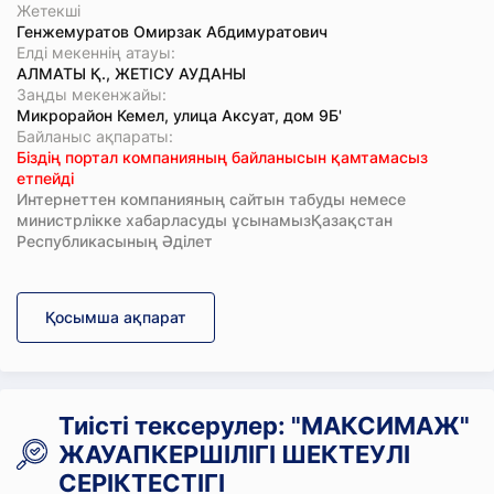
Жетекші
Генжемуратов Омирзак Абдимуратович
Елді мекеннің атауы:
АЛМАТЫ Қ., ЖЕТІСУ АУДАНЫ
Заңды мекенжайы:
Микрорайон Кемел, улица Аксуат, дом 9Б'
Байланыс ақпараты:
Біздің портал компанияның байланысын қамтамасыз
етпейді
Интернеттен компанияның сайтын табуды немесе
министрлікке хабарласуды ұсынамызҚазақстан
Республикасының Әділет
Қосымша ақпарат
Тиісті тексерулер: "МАКСИМАЖ"
ЖАУАПКЕРШІЛІГІ ШЕКТЕУЛІ
СЕРІКТЕСТІГІ