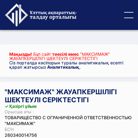
Маңызды!
Бұл сайт
тиесілі емес
"МАКСИМАЖ"
ЖАУАПКЕРШІЛІГІ ШЕКТЕУЛІ СЕРІКТЕСТІГІ
Сіз порталда кәсіпорын туралы аналитикалық есепті
қарап жатырсыз
Аналитикалық
.
"МАКСИМАЖ" ЖАУАПКЕРШІЛІГІ
ШЕКТЕУЛІ СЕРІКТЕСТІГІ
✓ Қазіргі ұйым
Орысша аты :
ТОВАРИЩЕСТВО С ОГРАНИЧЕННОЙ ОТВЕТСТВЕННОСТЬЮ
"МАКСИМАЖ"
БСН
260340014756