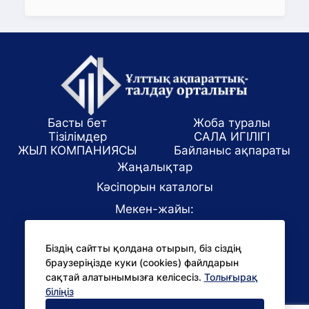
Басты бет
Жоба туралы
Тізілімдер
САЛА ИГІЛІГІ
ЖЫЛ КОМПАНИЯСЫ
Байланыс ақпараты
Жаңалықтар
Кәсіпорын каталогы
Мекен-жайы:
Алматы қаласы, ул. Маркова 61/1
Біздің сайтты қолдана отырып, біз сіздің
E-mail:
браузеріңізде куки (cookies) файлдарын
office@niac.kz
сақтай алатынымызға келісесіз.
Толығырақ
БАҚ үшін:
біліңіз