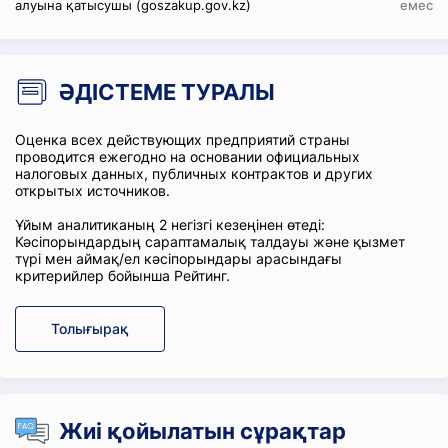
алуына қатысушы (goszakup.gov.kz)
емес
ӘДІСТЕМЕ ТУРАЛЫ
Оценка всех действующих предприятий страны
проводится ежегодно на основании официальных
налоговых данных, публичных контрактов и других
открытых источников.
Ұйым аналитиканың 2 негізгі кезеңінен өтеді:
Кәсіпорындардың сараптамалық талдауы және қызмет
түрі мен аймақ/ел кәсіпорындары арасындағы
критерийлер бойынша Рейтинг.
Толығырақ
Жиі қойылатын сұрақтар