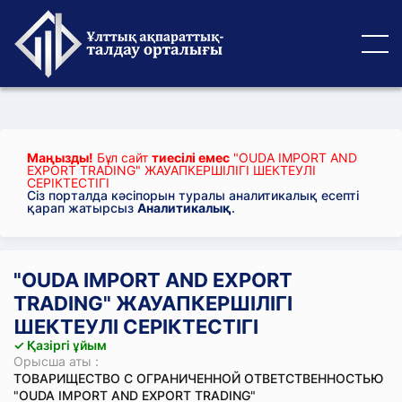
Маңызды!
Бұл сайт
тиесілі емес
"OUDA IMPORT AND
EXPORT ТRADING" ЖАУАПКЕРШІЛІГІ ШЕКТЕУЛІ
СЕРІКТЕСТІГІ
Сіз порталда кәсіпорын туралы аналитикалық есепті
қарап жатырсыз
Аналитикалық
.
"OUDA IMPORT AND EXPORT
ТRADING" ЖАУАПКЕРШІЛІГІ
ШЕКТЕУЛІ СЕРІКТЕСТІГІ
✓ Қазіргі ұйым
Орысша аты :
ТОВАРИЩЕСТВО С ОГРАНИЧЕННОЙ ОТВЕТСТВЕННОСТЬЮ
"OUDA IMPORT AND EXPORT ТRADING"