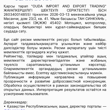
Қарсы тарап "OUDA IMPORT AND EXPORT ТRADING"
ЖАУАПКЕРШІЛІГІ ШЕКТЕУЛІ СЕРІКТЕСТІГІ (БСН
260340014855) тіркелген 2026-03-13 мекенжайына улица
Масанчи, дом 23/2, кв. 41. Ұйым басшысы ТАН СИНКУАНЬ ,
негізгі қызметі (ЭҚЖЖ) 45402: Мотоцикл, мотороллер,
олардың бөлшектері мен құрал-саймандарын бөлшек
саудада сату.
Бұл сайт ресми мемлекеттік ресурс болып табылмайды.
Ақпарат талдамалықмақсатта ұсынылған және кейбір
дәлсіздіктер болуы мүмкін. Ресми ақпараталу үшін тиісті
мемлекеттік органдарға жүгіну қажет.
Рейтингтер, тізілімдер мен талдамалық ұпайлар ашық
мемлекеттік деректергенегізделген және жобаның
тәуелсіз сараптамалық ұстанымын көрсетеді.
Олармемлекеттік органдардың ресми ұстанымымен
байланысты емес. Есептеу әдістемесінақтылануы мүмкін.
Публикация информации направлена на повышение
прозрачности и развитие добросовестной конкуренции.
Обработка осуществляется в рамках законодательства об
открытых данных. Интерпретация результатов остаётся на
усмотрение пользователя.
Дереккөздер:
• Қазақстан Республикасының ашық деректер порталы —