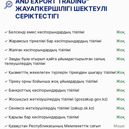
AND EXPORT ТRADING"
ЖАУАПКЕРШІЛІГІ ШЕКТЕУЛІ
СЕРІКТЕСТІГІ
✓ Белсенді емес кәсіпорындардың тізілімі
Жоқ
✓ Жарамсыз тіркелімі бар кәсіпорындардың тізілімі
Жоқ
✓ Жалған кәсіпорындардың тізілімі
Жоқ
✓ Заңды бұза отырып қайта ұйымдастырылған салық
Жоқ
төлеушілердің тізілімі
✓ Қызметтің жекелеген түрлерін тіркеуден шығару тізілімі
Жоқ
✓ Тіркеу орны бойынша жоқ ұйымдардың тізілімі
Жоқ
✓ Банкроттық кәсіпорындардың тізілімі
Жоқ
✓ Жосықсыз жеткізушілердің тізілімі (goszakup.gov.kz)
Жоқ
✓ Сенімсіз жеткізушілердің тізілімі (zakup.sk.kz)
Жоқ
✓ Қарызы бар кәсіпорындардың тізілімі
Жоқ
✓ Қазақстан Республикасының Мемлекеттік сатып
Мүше