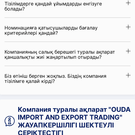
Тізілімдерге қандай ұйымдарды енгізуге
болады?
Номинацияға қатысушыларды бағалау
критерийлері қандай?
Компанияның салық берешегі туралы ақпарат
қаншалықты жиі жаңартылып отырады?
Біз өтініш берген жоқпыз. Біздің компания
тізілімге қалай кірді?
Компания туралы ақпарат "OUDA
IMPORT AND EXPORT ТRADING"
ЖАУАПКЕРШІЛІГІ ШЕКТЕУЛІ
СЕРІКТЕСТІГІ