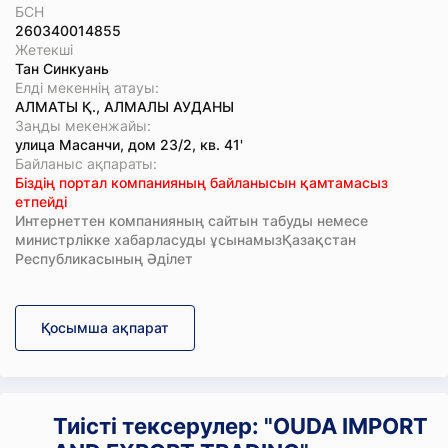
БСН
260340014855
Жетекші
Тан Синкуань
Елді мекеннің атауы:
АЛМАТЫ Қ., АЛМАЛЫ АУДАНЫ
Заңды мекенжайы:
улица Масанчи, дом 23/2, кв. 41'
Байланыс ақпараты:
Біздің портал компанияның байланысын қамтамасыз
етпейді
Интернеттен компанияның сайтын табуды немесе
министрлікке хабарласуды ұсынамызҚазақстан
Республикасының Әділет
Қосымша ақпарат
Тиісті тексерулер: "OUDA IMPORT