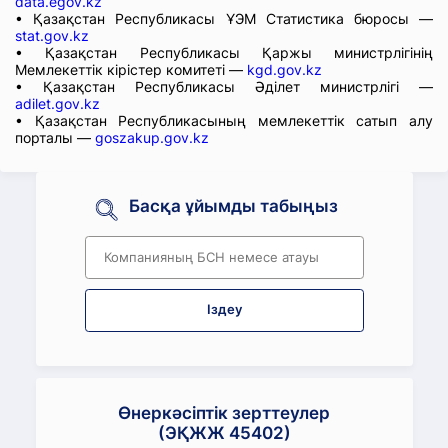
data.egov.kz
• Қазақстан Республикасы ҰЭМ Статистика бюросы —
stat.gov.kz
• Қазақстан Республикасы Қаржы министрлігінің
Мемлекеттік кірістер комитеті —
kgd.gov.kz
• Қазақстан Республикасы Әділет министрлігі —
adilet.gov.kz
• Қазақстан Республикасының мемлекеттік сатып алу
порталы —
goszakup.gov.kz
Басқа ұйымды табыңыз
Іздеу
Өнеркәсіптік зерттеулер
(ЭҚЖЖ 45402)