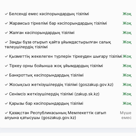
✓ Белсенді емес кәсіпорындардың тізілімі
Жоқ
✓ Жарамсыз тіркелімі бар кәсіпорындардың тізілімі
Жоқ
✓ Жалған кәсіпорындардың тізілімі
Жоқ
✓ Заңды бұза отырып қайта ұйымдастырылған салық
Жоқ
төлеушілердің тізілімі
✓ Қызметтің жекелеген түрлерін тіркеуден шығару тізілімі
Жоқ
✓ Тіркеу орны бойынша жоқ ұйымдардың тізілімі
Жоқ
✓ Банкроттық кәсіпорындардың тізілімі
Жоқ
✓ Жосықсыз жеткізушілердің тізілімі (goszakup.gov.kz)
Жоқ
✓ Сенімсіз жеткізушілердің тізілімі (zakup.sk.kz)
Жоқ
✓ Қарызы бар кәсіпорындардың тізілімі
Жоқ
✓ Қазақстан Республикасының Мемлекеттік сатып
Мүше
алуына қатысушы (goszakup.gov.kz)
емес