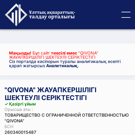
Маңызды!
Бұл сайт
тиесілі емес
"QIVONA"
ЖАУАПКЕРШІЛІГІ ШЕКТЕУЛІ СЕРІКТЕСТІГІ
Сіз порталда кәсіпорын туралы аналитикалық есепті
қарап жатырсыз
Аналитикалық
.
"QIVONA" ЖАУАПКЕРШІЛІГІ
ШЕКТЕУЛІ СЕРІКТЕСТІГІ
✓ Қазіргі ұйым
Орысша аты :
ТОВАРИЩЕСТВО С ОГРАНИЧЕННОЙ ОТВЕТСТВЕННОСТЬЮ
"QIVONA"
БСН
260340015487