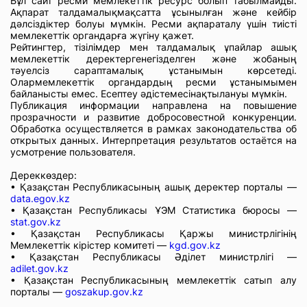
Бұл сайт ресми мемлекеттік ресурс болып табылмайды.
Ақпарат талдамалықмақсатта ұсынылған және кейбір
дәлсіздіктер болуы мүмкін. Ресми ақпараталу үшін тиісті
мемлекеттік органдарға жүгіну қажет.
Рейтингтер, тізілімдер мен талдамалық ұпайлар ашық
мемлекеттік деректергенегізделген және жобаның
тәуелсіз сараптамалық ұстанымын көрсетеді.
Олармемлекеттік органдардың ресми ұстанымымен
байланысты емес. Есептеу әдістемесінақтылануы мүмкін.
Публикация информации направлена на повышение
прозрачности и развитие добросовестной конкуренции.
Обработка осуществляется в рамках законодательства об
открытых данных. Интерпретация результатов остаётся на
усмотрение пользователя.
Дереккөздер:
• Қазақстан Республикасының ашық деректер порталы —
data.egov.kz
• Қазақстан Республикасы ҰЭМ Статистика бюросы —
stat.gov.kz
• Қазақстан Республикасы Қаржы министрлігінің
Мемлекеттік кірістер комитеті —
kgd.gov.kz
• Қазақстан Республикасы Әділет министрлігі —
adilet.gov.kz
• Қазақстан Республикасының мемлекеттік сатып алу
порталы —
goszakup.gov.kz