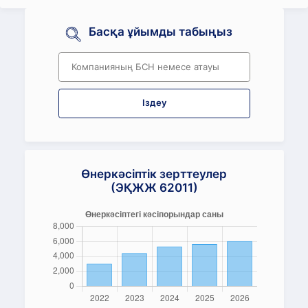
Басқа ұйымды табыңыз
Іздеу
Өнеркәсіптік зерттеулер
(ЭҚЖЖ 62011)