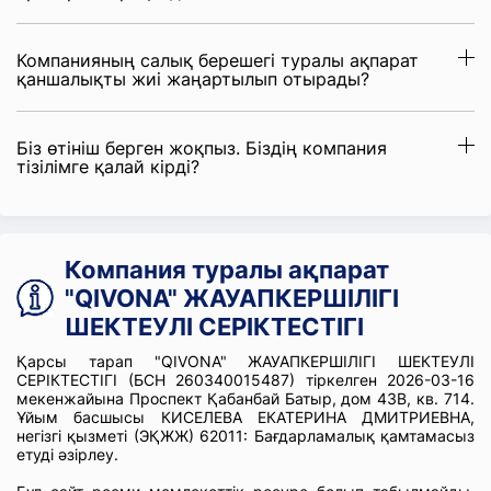
Компанияның салық берешегі туралы ақпарат
қаншалықты жиі жаңартылып отырады?
Біз өтініш берген жоқпыз. Біздің компания
тізілімге қалай кірді?
Компания туралы ақпарат
"QIVONA" ЖАУАПКЕРШІЛІГІ
ШЕКТЕУЛІ СЕРІКТЕСТІГІ
Қарсы тарап "QIVONA" ЖАУАПКЕРШІЛІГІ ШЕКТЕУЛІ
СЕРІКТЕСТІГІ (БСН 260340015487) тіркелген 2026-03-16
мекенжайына Проспект Қабанбай Батыр, дом 43В, кв. 714.
Ұйым басшысы КИСЕЛЕВА ЕКАТЕРИНА ДМИТРИЕВНА,
негізгі қызметі (ЭҚЖЖ) 62011: Бағдарламалық қамтамасыз
етуді әзірлеу.