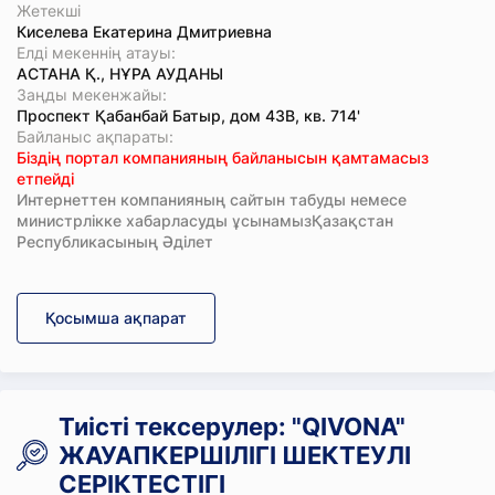
Жетекші
Киселева Екатерина Дмитриевна
Елді мекеннің атауы:
АСТАНА Қ., НҰРА АУДАНЫ
Заңды мекенжайы:
Проспект Қабанбай Батыр, дом 43В, кв. 714'
Байланыс ақпараты:
Біздің портал компанияның байланысын қамтамасыз
етпейді
Интернеттен компанияның сайтын табуды немесе
министрлікке хабарласуды ұсынамызҚазақстан
Республикасының Әділет
Қосымша ақпарат
Тиісті тексерулер: "QIVONA"
ЖАУАПКЕРШІЛІГІ ШЕКТЕУЛІ
СЕРІКТЕСТІГІ