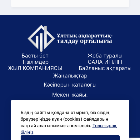
Басты бет
Жоба туралы
Тізілімдер
САЛА ИГІЛІГІ
ЖЫЛ КОМПАНИЯСЫ
Байланыс ақпараты
Жаңалықтар
Кәсіпорын каталогы
Мекен-жайы:
Алматы қаласы, ул. Маркова 61/1
Біздің сайтты қолдана отырып, біз сіздің
E-mail:
браузеріңізде куки (cookies) файлдарын
office@niac.kz
сақтай алатынымызға келісесіз.
Толығырақ
БАҚ үшін:
біліңіз